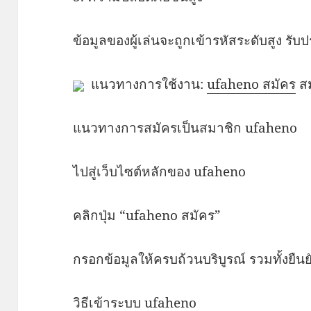
ข้อมูลของผู้เล่นจะถูกเข้ารหัสระดับสูง รั
แนวทางการใช้งาน:
ufaheno สมัคร
สม
แนวทางการสมัครเป็นสมาชิก ufaheno
ไปสู่เว็บไซต์หลักของ ufaheno
คลิกปุ่ม “ufaheno สมัคร”
กรอกข้อมูลให้ครบถ้วนบริบูรณ์ รวมทั้งยืน
วิธีเข้าระบบ ufaheno