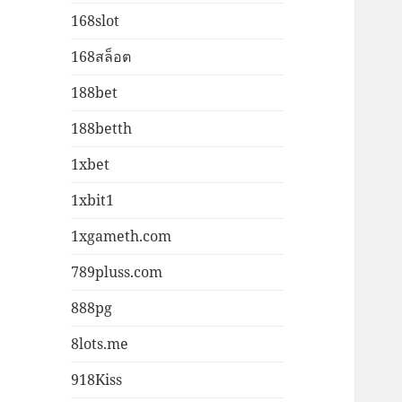
168slot
168สล็อต
188bet
188betth
1xbet
1xbit1
1xgameth.com
789pluss.com
888pg
8lots.me
918Kiss