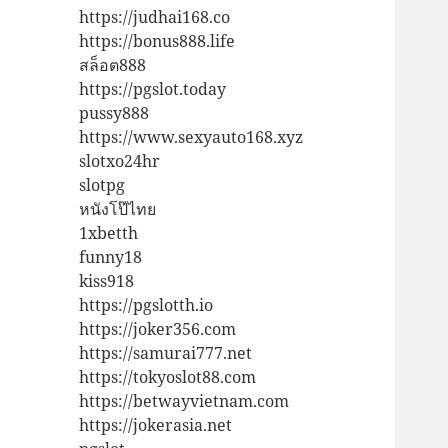
https://judhai168.co
https://bonus888.life
สล็อต888
https://pgslot.today
pussy888
https://www.sexyauto168.xyz
slotxo24hr
slotpg
หนังโป๊ไทย
1xbetth
funny18
kiss918
https://pgslotth.io
https://joker356.com
https://samurai777.net
https://tokyoslot88.com
https://betwayvietnam.com
https://jokerasia.net