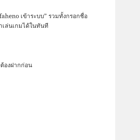
“ufaheno เข้าระบบ” รวมทั้งกรอกชื่อ
น้าเล่นเกมได้ในทันที
่ต้องฝากก่อน
%