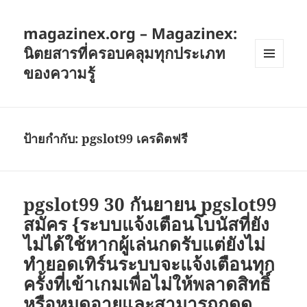
magazinex.org – Magazinex:
นิตยสารที่ครอบคลุมทุกประเภท
ของความรู้
เมนู
และวิด
เจ็ต
ป้ายกำกับ:
pgslot99 เครดิตฟรี
pgslot99 30 กันยายน pgslot99
สมัคร {ระบบแจ้งเตือนโบนัสที่ยัง
ไม่ได้ใช้หากผู้เล่นกดรับแต่ยังไม่
ทำยอดเทิร์นระบบจะแจ้งเตือนทุก
ครั้งที่เข้าเกมเพื่อไม่ให้พลาดสิทธิ์
หรือหมดอายุและสามารถกดดู