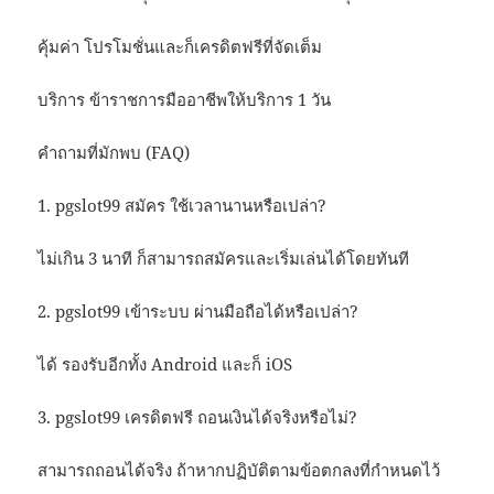
คุ้มค่า โปรโมชั่นและก็เครดิตฟรีที่จัดเต็ม
บริการ ข้าราชการมืออาชีพให้บริการ 1 วัน
คำถามที่มักพบ (FAQ)
1. pgslot99 สมัคร ใช้เวลานานหรือเปล่า?
ไม่เกิน 3 นาที ก็สามารถสมัครและเริ่มเล่นได้โดยทันที
2. pgslot99 เข้าระบบ ผ่านมือถือได้หรือเปล่า?
ได้ รองรับอีกทั้ง Android และก็ iOS
3. pgslot99 เครดิตฟรี ถอนเงินได้จริงหรือไม่?
สามารถถอนได้จริง ถ้าหากปฏิบัติตามข้อตกลงที่กำหนดไว้