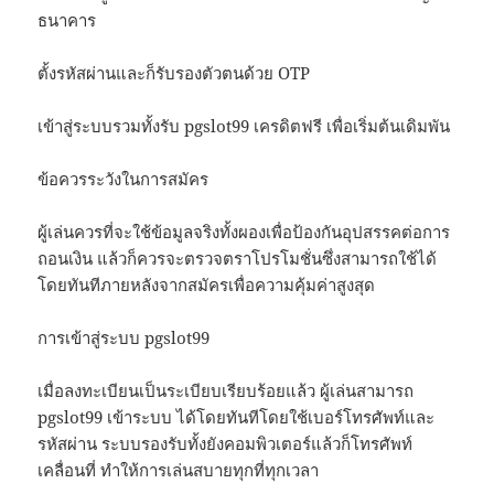
ธนาคาร
ตั้งรหัสผ่านและก็รับรองตัวตนด้วย OTP
เข้าสู่ระบบรวมทั้งรับ pgslot99 เครดิตฟรี เพื่อเริ่มต้นเดิมพัน
ข้อควรระวังในการสมัคร
ผู้เล่นควรที่จะใช้ข้อมูลจริงทั้งผองเพื่อป้องกันอุปสรรคต่อการ
ถอนเงิน แล้วก็ควรจะตรวจตราโปรโมชั่นซึ่งสามารถใช้ได้
โดยทันทีภายหลังจากสมัครเพื่อความคุ้มค่าสูงสุด
การเข้าสู่ระบบ pgslot99
เมื่อลงทะเบียนเป็นระเบียบเรียบร้อยแล้ว ผู้เล่นสามารถ
pgslot99 เข้าระบบ ได้โดยทันทีโดยใช้เบอร์โทรศัพท์และ
รหัสผ่าน ระบบรองรับทั้งยังคอมพิวเตอร์แล้วก็โทรศัพท์
เคลื่อนที่ ทำให้การเล่นสบายทุกที่ทุกเวลา