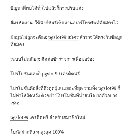
ปัญหาที่พบได้ทั่วไปแล้วก็การปรับแต่ง
ลืมรหัสผ่าน: ใช้ฟังก์ชันรีเซ็ตผ่านเบอร์โทรศัพท์ที่สมัครไว้
ข้อมูลไม่ถูกจะต้อง:
pgslot99 สมัคร
สำรวจให้ตรงกับข้อมูล
ที่สมัคร
ระบบไม่เสถียร: ติดต่อข้าราชการเพื่อขอร้อง
โปรโมชั่นและก็ pgslot99 เครดิตฟรี
โปรโมชั่นคือสิ่งที่ดึงดูดผู้เล่นเยอะที่สุด รวมทั้ง pgslot99 ก็
ไม่ทำให้ผิดหวัง ตัวอย่างโปรโมชั่นที่น่าสนใจ ยกตัวอย่าง
เช่น:
pgslot99
เครดิตฟรี สำหรับสมาชิกใหม่
โบนัสฝากทีแรกสูงสุด 100%