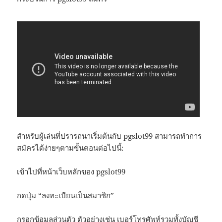
สำหรับผู้เล่นที่ปรารถนาเริ่มต้นกับ pgslot99 สามารถทำการ
สมัครได้ง่ายๆตามขั้นตอนต่อไปนี้:
เข้าไปที่หน้าเว็บหลักของ pgslot99
กดปุ่ม “ลงทะเบียนเป็นสมาชิก”
กรอกข้อมูลส่วนตัว ตัวอย่างเช่น เบอร์โทรศัพท์รวมทั้งบัญชี