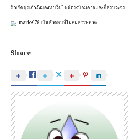
ถ้าเกิดคุณกำลังมองหาเว็บไซต์ตรงป้อมอาจและก็ครบวงจร
mario678 เป็นคำตอบที่ไม่สมควรพลาด
Share