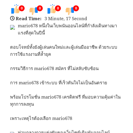
0
0
0
0
Read Time:
3 Minute, 17 Second
mario678 หนึ่งในเว็บพนันออนไลน์ที่กำลังเดินทางมา
แรงที่สุดในปีนี้
ตอบโจทย์ทั้งยังผู้เล่นคนใหม่และผู้เล่นมืออาชีพ ด้วยระบบ
การใช้แรงงานที่ล้ำยุค
กรรมวิธีการ mario678 สมัคร ที่ไม่สลับซับซ้อน
การ mario678 เข้าระบบ ที่เร็วทันใจไม่เป็นอันตราย
พร้อมโปรโมชั่น mario678 เครดิตฟรี ที่มอบความคุ้มค่าใน
ทุกการลงทุน
เพราะเหตุไรต้องเลือก mario678
ท่ามกลางการแข่งขันของเว็บไซต์เดิมพันออนไลน์