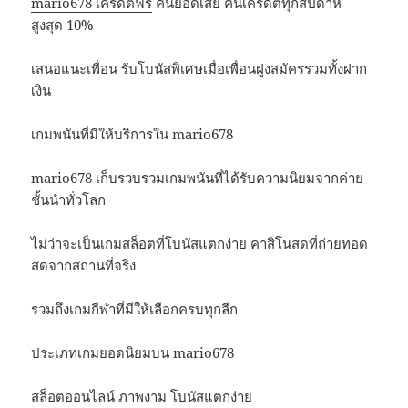
mario678 เครดิตฟรี
คืนยอดเสีย คืนเครดิตทุกสัปดาห์
สูงสุด 10%
เสนอแนะเพื่อน รับโบนัสพิเศษเมื่อเพื่อนฝูงสมัครรวมทั้งฝาก
เงิน
เกมพนันที่มีให้บริการใน mario678
mario678 เก็บรวบรวมเกมพนันที่ได้รับความนิยมจากค่าย
ชั้นนำทั่วโลก
ไม่ว่าจะเป็นเกมสล็อตที่โบนัสแตกง่าย คาสิโนสดที่ถ่ายทอด
สดจากสถานที่จริง
รวมถึงเกมกีฬาที่มีให้เลือกครบทุกลีก
ประเภทเกมยอดนิยมบน mario678
สล็อตออนไลน์ ภาพงาม โบนัสแตกง่าย