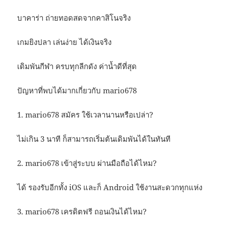
บาคาร่า ถ่ายทอดสดจากคาสิโนจริง
เกมยิงปลา เล่นง่าย ได้เงินจริง
เดิมพันกีฬา ครบทุกลีกดัง ค่าน้ำดีที่สุด
ปัญหาที่พบได้มากเกี่ยวกับ mario678
1. mario678 สมัคร ใช้เวลานานหรือเปล่า?
ไม่เกิน 3 นาที ก็สามารถเริ่มต้นเดิมพันได้ในทันที
2. mario678 เข้าสู่ระบบ ผ่านมือถือได้ไหม?
ได้ รองรับอีกทั้ง iOS และก็ Android ใช้งานสะดวกทุกแห่ง
3. mario678 เครดิตฟรี ถอนเงินได้ไหม?