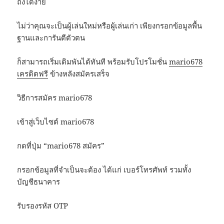
ถึงได้ง่าย
ไม่ว่าคุณจะเป็นผู้เล่นใหม่หรือผู้เล่นเก่า เพียงกรอกข้อมูลพื้น
ฐานและการันตีตัวตน
ก็สามารถเริ่มเดิมพันได้ทันที พร้อมรับโปรโมชั่น
mario678
เครดิตฟรี
ข้างหลังสมัครเสร็จ
วิธีการสมัคร mario678
เข้าสู่เว็บไซต์ mario678
กดที่ปุ่ม “mario678 สมัคร”
กรอกข้อมูลที่จำเป็นจะต้อง ได้แก่ เบอร์โทรศัพท์ รวมทั้ง
บัญชีธนาคาร
รับรองรหัส OTP