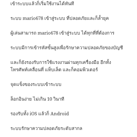
เข้าระบบแล้วก็เริ่มใช้งานได้ทันที
ระบบ mario678 เข้าสู่ระบบ ที่ปลอดภัยและก็ล้ำยุค
ผู้เล่นสามารถ mario678 เข้าสู่ระบบ ได้ทุกที่ที่ต้องการ
ระบบมีการเข้ารหัสขั้นสูงเพื่อรักษาความปลอดภัยของบัญชี
และก็ยังรองรับการใช้แรงงานผ่านทุกเครื่องมือ อีกทั้ง
โทรศัพท์เคลื่อนที่ แท็บเล็ต และก็คอมพิวเตอร์
จุดแข็งของระบบเข้าระบบ
ล็อกอินง่าย ไม่เกิน 10 วินาที
รองรับทั้ง iOS แล้วก็ Android
ระบบรักษาความปลอดภัยระดับสากล