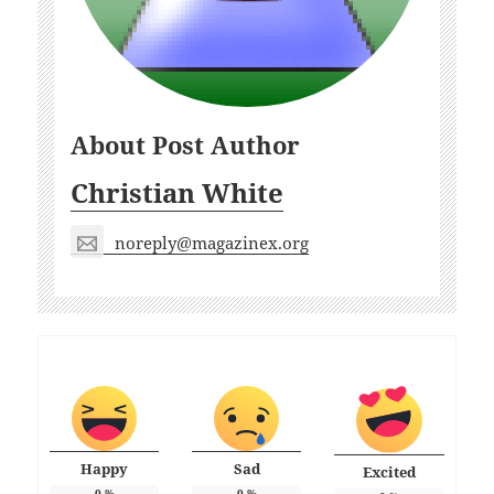
About Post Author
Christian White
noreply@magazinex.org
Happy
Sad
Excited
0
%
0
%