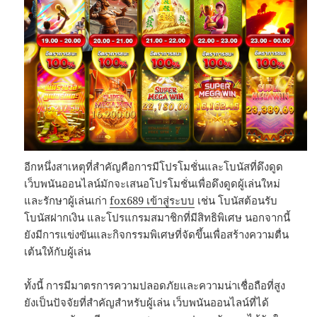
อีกหนึ่งสาเหตุที่สำคัญคือการมีโปรโมชั่นและโบนัสที่ดึงดูด
เว็บพนันออนไลน์มักจะเสนอโปรโมชั่นเพื่อดึงดูดผู้เล่นใหม่
และรักษาผู้เล่นเก่า
fox689 เข้าสู่ระบบ
เช่น โบนัสต้อนรับ
โบนัสฝากเงิน และโปรแกรมสมาชิกที่มีสิทธิพิเศษ นอกจากนี้
ยังมีการแข่งขันและกิจกรรมพิเศษที่จัดขึ้นเพื่อสร้างความตื่น
เต้นให้กับผู้เล่น
ทั้งนี้ การมีมาตรการความปลอดภัยและความน่าเชื่อถือที่สูง
ยังเป็นปัจจัยที่สำคัญสำหรับผู้เล่น เว็บพนันออนไลน์ที่ได้