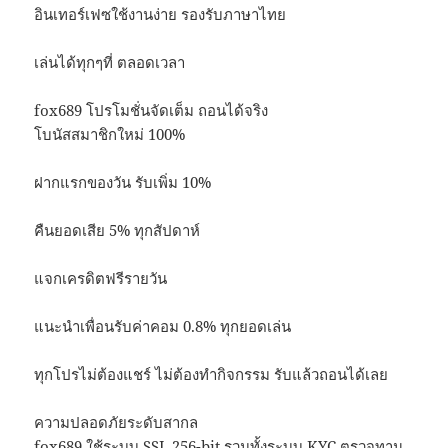
อินเทอร์เฟซใช้งานง่าย รองรับภาษาไทย
เล่นได้ทุกๆที่ ตลอดเวลา
fox689 โปรโมชั่นจัดเต็ม ถอนได้จริง
โบนัสสมาชิกใหม่ 100%
ฝากแรกของวัน รับเพิ่ม 10%
คืนยอดเสีย 5% ทุกสัปดาห์
แจกเครดิตฟรีรายวัน
แนะนำเพื่อนรับค่าคอม 0.8% ทุกยอดเล่น
ทุกโปรไม่ต้องแชร์ ไม่ต้องทำกิจกรรม รับแล้วถอนได้เลย
ความปลอดภัยระดับสากล
fox689 ใช้ระบบ SSL 256-bit รวมทั้งระบบ KYC ตรวจทาน