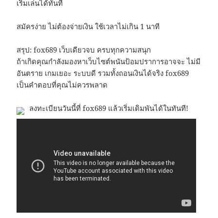
เริ่มเล่นได้ทันที
สมัครง่าย ไม่ต้องจ่ายเงิน ใช้เวลาไม่เกิน 1 นาที
สรุป: fox689 เว็บเดียวจบ ครบทุกความสนุก
ถ้าเกิดคุณกำลังมองหาเว็บไซต์พนันป้อมปราการอาจจะ ไม่มี
อันตราย เกมเยอะ ระบบดี รวมทั้งถอนเงินได้จริง fox689
เป็นคำตอบที่คุณไม่ควรพลาด
ลงทะเบียนวันนี้ที่ fox689 แล้วเริ่มเดิมพันได้ในทันที!