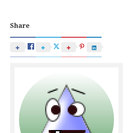
Share