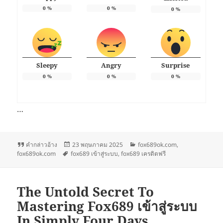
0
%
0
%
0
%
Sleepy
Angry
Surprise
0
%
0
%
0
%
…
รูป
เขียน
หมวด
คำกล่าวอ้าง
23 พฤษภาคม 2025
fox689ok.com
,
แบบ
ป้าย
เมื่อ
หมู่
fox689ok.com
fox689 เข้าสู่ระบบ
,
fox689 เครดิตฟรี
เรื่อง
กำกับ
The Untold Secret To
Mastering Fox689 เข้าสู่ระบบ
In Simply Four Days