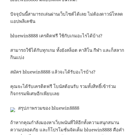
ปัจจุบันนี้สามารถเล่นผ่านเว็บไซต์ได้เลย ไม่ต้องดาวน์โหลด
แอปพลิเคชัน
bluewin8888 เครดิตฟรี ใช้กับเกมอะไรได้บ้าง?
สามารถใช้ได้กับทุกเกม ทั้งยังสล็อต คาสิโน กีฬา และก็สลาก
กินแบ่ง
สมัคร bluewin8888 แล้วจะได้รับอะไรบ้าง?
คุณจะได้รับเครดิตฟรี โบนัสต้อนรับ รวมทั้งสิทธิ์เข้าร่วม
กิจกรรมพิเศษอีกเพียบเลย
สรุปภาพรวมของ bluewin8888
ถ้าหากคุณกำลังมองหาเว็บพนันที่ให้อีกทั้งความสนุกสนาน
ความปลอดภัย และก็โปรโมชั่นจัดเต็ม bluewin8888 คือคำ