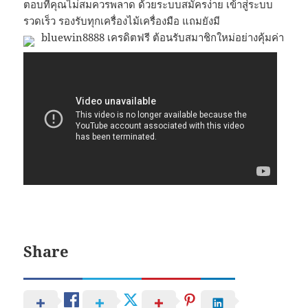
ตอบที่คุณไม่สมควรพลาด ด้วยระบบสมัครง่าย เข้าสู่ระบบ
รวดเร็ว รองรับทุกเครื่องไม้เครื่องมือ แถมยังมี
bluewin8888 เครดิตฟรี ต้อนรับสมาชิกใหม่อย่างคุ้มค่า
Share