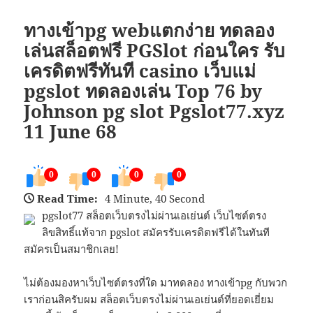
ทางเข้าpg webแตกง่าย ทดลอง
เล่นสล็อตฟรี PGSlot ก่อนใคร รับ
เครดิตฟรีทันที casino เว็บแม่
pgslot ทดลองเล่น Top 76 by
Johnson pg slot Pgslot77.xyz
11 June 68
0
0
0
0
Read Time:
4 Minute, 40 Second
pgslot77 สล็อตเว็บตรงไม่ผ่านเอเย่นต์ เว็บไซต์ตรง
ลิขสิทธิ์แท้จาก pgslot สมัครรับเครดิตฟรีได้ในทันที
สมัครเป็นสมาชิกเลย!
ไม่ต้องมองหาเว็บไซต์ตรงที่ใด มาทดลอง ทางเข้าpg กับพวก
เราก่อนสิครับผม สล็อตเว็บตรงไม่ผ่านเอเย่นต์ที่ยอดเยี่ยม