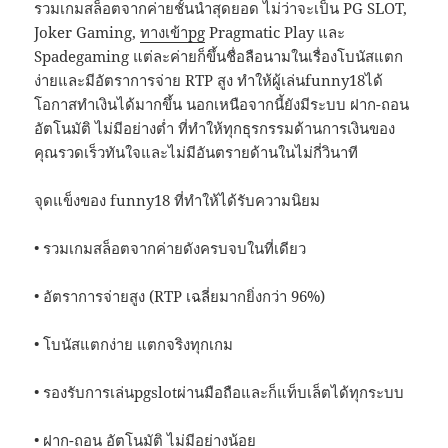
รวมเกมสล็อตจากค่ายชั้นนำสุดยอด ไม่ว่าจะเป็น PG SLOT,
Joker Gaming,
ทางเข้าpg
Pragmatic Play และ
Spadegaming แต่ละค่ายก็ขึ้นชื่อลือนามในเรื่องโบนัสแตก
ง่ายและมีอัตราการจ่าย RTP สูง ทำให้ผู้เล่นfunny18ได้
โอกาสทำเงินได้มากขึ้น นอกเหนือจากนี้ยังมีระบบ ฝาก-ถอน
อัตโนมัติ ไม่มีอย่างต่ำ ที่ทำให้ทุกธุรกรรมด้านการเงินของ
คุณรวดเร็วทันใจและไม่มีอันตรายด้านในไม่กี่วินาที
จุดแข็งของ funny18 ที่ทำให้ได้รับความนิยม
• รวมเกมสล็อตจากค่ายดังครบจบในที่เดียว
• อัตราการจ่ายสูง (RTP เฉลี่ยมากยิ่งกว่า 96%)
• โบนัสแตกง่าย แตกจริงทุกเกม
• รองรับการเล่นpgslotผ่านมือถือและก็แท็บเล็ตได้ทุกระบบ
• ฝาก-ถอน อัตโนมัติ ไม่มีอย่างน้อย