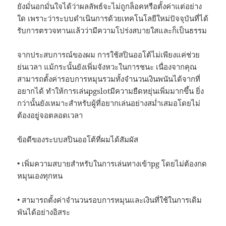
ยังมั่นอกมั่นใจได้ว่าผลลัพธ์จะไม่ถูกล็อคหรือตั้งค่าแต่อย่าง
ใด เพราะว่าระบบดำเนินการด้วยเทคโนโลยีใหม่ปัจจุบันที่ได้
รับการตรวจทานแล้วว่ามีความโปร่งสบายใสและก็เป็นธรรม
จากประสบการณ์ของผม การใช้สปินออโต้ไม่เพียงแค่ช่วย
ย่นเวลา แม้กระนั้นยังเพิ่มจังหวะในการชนะ เนื่องจากคุณ
สามารถตั้งค่ารอบการหมุนรวมทั้งจำนวนเงินพนันได้จากที่
อยากได้ ทำให้การเล่นpgslotมีความยืดหยุ่นเพิ่มมากขึ้น ยิ่ง
กว่านั้นยังเหมาะสำหรับผู้ที่อยากเล่นอย่างสม่ำเสมอโดยไม่
ต้องอยู่จอตลอดเวลา
ข้อดีของระบบสปินออโต้ที่ผมได้สัมผัส
• เพิ่มความสบายสำหรับในการเล่นทางเข้าpg โดยไม่ต้องกด
หมุนเองทุกหน
• สามารถตั้งค่าจำนวนรอบการหมุนและเงินที่ใช้ในการเดิม
พันได้อย่างอิสระ