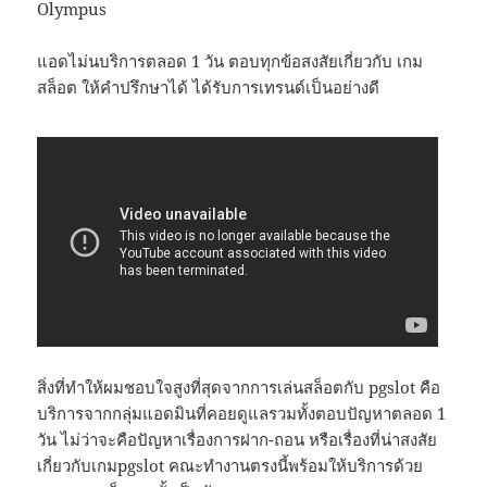
Olympus
แอดไม่นบริการตลอด 1 วัน ตอบทุกข้อสงสัยเกี่ยวกับ เกม
สล็อต ให้คำปรึกษาได้ ได้รับการเทรนด์เป็นอย่างดี
สิ่งที่ทำให้ผมชอบใจสูงที่สุดจากการเล่นสล็อตกับ pgslot คือ
บริการจากกลุ่มแอดมินที่คอยดูแลรวมทั้งตอบปัญหาตลอด 1
วัน ไม่ว่าจะคือปัญหาเรื่องการฝาก-ถอน หรือเรื่องที่น่าสงสัย
เกี่ยวกับเกมpgslot คณะทำงานตรงนี้พร้อมให้บริการด้วย