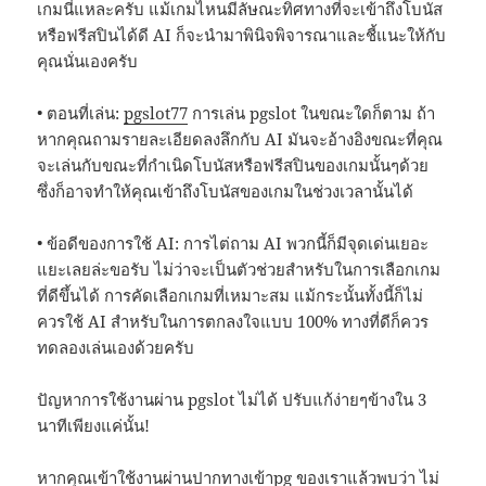
เกมนี่แหละครับ แม้เกมไหนมีลัษณะทิศทางที่จะเข้าถึงโบนัส
หรือฟรีสปินได้ดี AI ก็จะนำมาพินิจพิจารณาและชี้แนะให้กับ
คุณนั่นเองครับ
• ตอนที่เล่น:
pgslot77
การเล่น pgslot ในขณะใดก็ตาม ถ้า
หากคุณถามรายละเอียดลงลึกกับ AI มันจะอ้างอิงขณะที่คุณ
จะเล่นกับขณะที่กำเนิดโบนัสหรือฟรีสปินของเกมนั้นๆด้วย
ซึ่งก็อาจทำให้คุณเข้าถึงโบนัสของเกมในช่วงเวลานั้นได้
• ข้อดีของการใช้ AI: การไต่ถาม AI พวกนี้ก็มีจุดเด่นเยอะ
แยะเลยล่ะขอรับ ไม่ว่าจะเป็นตัวช่วยสำหรับในการเลือกเกม
ที่ดีขึ้นได้ การคัดเลือกเกมที่เหมาะสม แม้กระนั้นทั้งนี้ก็ไม่
ควรใช้ AI สำหรับในการตกลงใจแบบ 100% ทางที่ดีก็ควร
ทดลองเล่นเองด้วยครับ
ปัญหาการใช้งานผ่าน pgslot ไม่ได้ ปรับแก้ง่ายๆข้างใน 3
นาทีเพียงแค่นั้น!
หากคุณเข้าใช้งานผ่านปาก
ทางเข้าpg
ของเราแล้วพบว่า ไม่