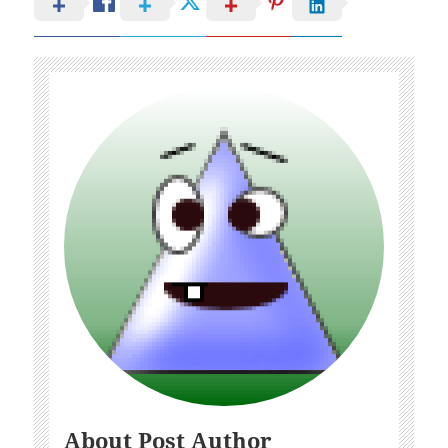
About Post Author