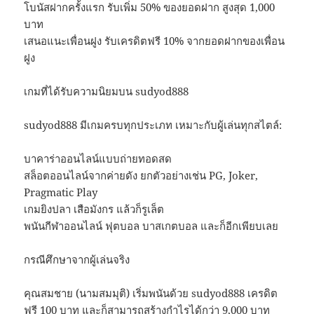
โบนัสฝากครั้งแรก รับเพิ่ม 50% ของยอดฝาก สูงสุด 1,000
บาท
เสนอแนะเพื่อนฝูง รับเครดิตฟรี 10% จากยอดฝากของเพื่อน
ฝูง
เกมที่ได้รับความนิยมบน sudyod888
sudyod888 มีเกมครบทุกประเภท เหมาะกับผู้เล่นทุกสไตล์:
บาคาร่าออนไลน์แบบถ่ายทอดสด
สล็อตออนไลน์จากค่ายดัง ยกตัวอย่างเช่น PG, Joker,
Pragmatic Play
เกมยิงปลา เสือมังกร แล้วก็รูเล็ต
พนันกีฬาออนไลน์ ฟุตบอล บาสเกตบอล และก็อีกเพียบเลย
กรณีศึกษาจากผู้เล่นจริง
คุณสมชาย (นามสมมุติ) เริ่มพนันด้วย sudyod888 เครดิต
ฟรี 100 บาท และก็สามารถสร้างกำไรได้กว่า 9,000 บาท