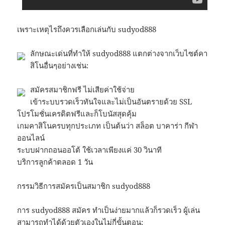
เพราะเหตุไรถึงควรเลือกเล่นกับ sudyod888
ลักษณะเด่นที่ทำให้ sudyod888 แตกต่างจากเว็บไซต์คา
สิโนอื่นๆอย่างเช่น:
สมัครสมาชิกฟรี ไม่เสียค่าใช้จ่าย
เข้าระบบรวดเร็วทันใจและไม่เป็นอันตรายด้วย SSL
โปรโมชั่นเครดิตฟรีและก็โบนัสสุดคุ้ม
เกมคาสิโนครบทุกประเภท เป็นต้นว่า สล็อต บาคาร่า กีฬา
ออนไลน์
ระบบฝากถอนออโต้ ใช้เวลาเพียงแค่ 30 วินาที
บริการลูกค้าตลอด 1 วัน
กรรมวิธีการสมัครเป็นสมาชิก sudyod888
การ sudyod888 สมัคร ทำเป็นง่ายมากแล้วก็รวดเร็ว ผู้เล่น
สามารถทำได้ด้วยตัวเองในไม่กี่ขั้นตอน: