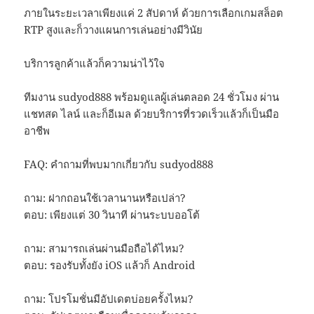
ภายในระยะเวลาเพียงแค่ 2 สัปดาห์ ด้วยการเลือกเกมสล็อต
RTP สูงและก็วางแผนการเล่นอย่างมีวินัย
บริการลูกค้าแล้วก็ความน่าไว้ใจ
ทีมงาน sudyod888 พร้อมดูแลผู้เล่นตลอด 24 ชั่วโมง ผ่าน
แชทสด ไลน์ และก็อีเมล ด้วยบริการที่รวดเร็วแล้วก็เป็นมือ
อาชีพ
FAQ: คำถามที่พบมากเกี่ยวกับ sudyod888
ถาม: ฝากถอนใช้เวลานานหรือเปล่า?
ตอบ: เพียงแต่ 30 วินาที ผ่านระบบออโต้
ถาม: สามารถเล่นผ่านมือถือได้ไหม?
ตอบ: รองรับทั้งยัง iOS แล้วก็ Android
ถาม: โปรโมชั่นมีอัปเดตบ่อยครั้งไหม?