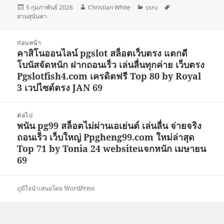
เขียน
ผู้
หมวด
ป้าย
5 กุมภาพันธ์ 2026
Christian White
ssru
เมื่อ
เขียน
หมู่
กำกับ
สวนสุนันทา
แนะแนว
ก่อนหน้า
เรื่อง
คาสิโนออนไลน์ pgslot สล็อตเว็บตรง แตกดี
เรื่อง
โบนัสจัดหนัก ฝากถอนเร็ว เล่นลื่นทุกค่าย เว็บตรง
ก่อน
Pgslotfish4.com เครดิตฟรี Top 80 by Royal
หน้า:
3 เวปไซต์ตรง JAN 69
ต่อไป
พนัน pg99 สล็อตไม่ผ่านเอเย่นต์ เล่นลื่น จ่ายจริง
เรื่อง
ถอนเร็ว เว็บใหญ่ Ppgheng99.com ใหม่ล่าสุด
ต่อ
Top 71 by Tonia 24 websiteแจกหนัก เมษายน
ไป:
69
ภูมิใจนำเสนอโดย WordPress