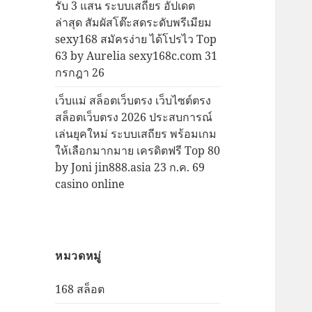
รับ 3 แสน ระบบเสถียร อัปเดต
ล่าสุด สัมผัสโต๊ะสดระดับพรีเมียม
sexy168 สมัครง่าย ได้โปรไว Top
63 by Aurelia sexy168c.com 31
กรกฎา 26
เว็บแม่ สล็อตเว็บตรง เว็บไซต์ตรง
สล็อตเว็บตรง 2026 ประสบการณ์
เล่นยุคใหม่ ระบบเสถียร พร้อมเกม
ให้เลือกมากมาย เครดิตฟรี Top 80
by Joni jin888.asia 23 ก.ค. 69
casino online
หมวดหมู่
168 สล็อต