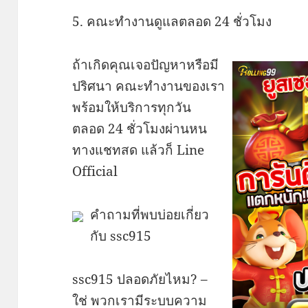
5. คณะทำงานดูแลตลอด 24 ชั่วโมง
ถ้าเกิดคุณเจอปัญหาหรือมี
ปริศนา คณะทำงานของเรา
พร้อมให้บริการทุกวัน
ตลอด 24 ชั่วโมงผ่านหน
ทางแชทสด แล้วก็ Line
Official
คำถามที่พบบ่อยเกี่ยว
กับ ssc915
ssc915 ปลอดภัยไหม? –
ใช่ พวกเรามีระบบความ