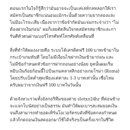
ตอนแรกในใจก็รู้สึกว่ามันอาจจะเป็นแค่เล่ห์กลหลอกให้เรา
สมัครเป็นสมาชิกแน่นอนแม้กระนั้นด้วยความยากลองและ
ไม่มีอะไรจะเสีย เนื่องจากว่าข้อจำกัดมันแจ่มกระจ่างว่า “ไม่
ต้องฝากเงินก่อน” ผมก็เลยตัดสินใจกดสมัครสมาชิกและกา
รันตีตัวตนผ่านเบอร์โทรศัพท์โทรศัพท์เคลื่อนที่
สิ่งที่ทำให้ผมงงงวยคือ ระบบได้เครดิตฟรี 100 บาทเข้ามาใน
กระเป๋าเกมทันที โดยไม่มีเงื่อนไขฝากเงินเข้ามาก่อน และ
ไม่มีข้อกำหนดหัวข้อการฝากถอนอย่างน้อย ยุคนั้นผมเริ่ม
หยิบเงินร้อยก้อนนี้ไปปั่นเกมคลาสสิกอย่างเกมโรม่า (Roma)
โดยปรับเบ็ตต่ำสุดเพียงแต่ตาละ 1-3 บาทเท่านั้น เชื่อไหม
ครับผมว่าจากเงินฟรี 100 บาทในวันนั้น
ด้วยจังหวะรวมทั้งอัลกอริทึมของค่าย slotxo24hr ที่ค่อนข้าง
จะแจกโบนัสอย่างเป็นธรรม มันทำให้ผมเบาๆสะสมยอดเงิน
จนถึงสามารถทำยอดเทิร์นโอเวอร์ครบดังที่ข้อตกลงกำหนด
แล้วก็กดถอนเงินสดออกมาใช้ได้จริงๆเป็นครั้งแรกในชีวิต