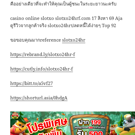
คืออย่างเดียวที่จะทำให้คุณเป็นผู้ชนะในระยะยาวนะครับ
casino online slotxo slotxo24hrf.com 17 สิงหา 69 Aja
ดูรีวิวจากลูกค้าจริง slotxo24hrปลดหนี้ได้ง่ายๆ Top 92
ขอขอบคุณมากreference
slotxo24hr
https://rebrand.ly/slotxo24hr-f
https://cutly.info/slotxo24hr-f
https://bitt.to/a5vf27
https://shorturl.asia/0hdgA