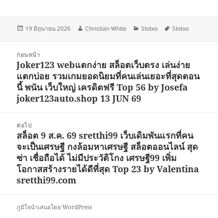
เขียน
ผู้
หมวด
ป้าย
19 มิถุนายน 2026
Christian White
Slotxo
Slotxo
เมื่อ
เขียน
หมู่
กำกับ
แนะแนว
ก่อนหน้า
เรื่อง
Joker123 webแตกง่าย สล็อตเว็บตรง เล่นง่าย
เรื่อง
แตกบ่อย รวมเกมยอดนิยมที่คนเล่นเยอะที่สุดตอน
ก่อน
นี้ พนัน เว็บใหญ่ เครดิตฟรี Top 56 by Josefa
หน้า:
joker123auto.shop 13 JUN 69
ต่อไป
สล็อต 9 ส.ค. 69 sretthi99 เว็บเดิมพันแรกที่คน
เรื่อง
จะเป็นเศรษฐี กงล้อมหาเศรษฐี สล็อตออนไลน์ สุด
ต่อ
ซ่า เชื่อถือได้ ไม่มีประวัติโกง เศรษฐี99 เพิ่ม
ไป:
โอกาสสร้างรายได้ดีที่สุด Top 23 by Valentina
sretthi99.com
ภูมิใจนำเสนอโดย WordPress