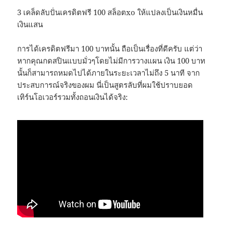
3 เคล็ดลับปั่นเครดิตฟรี 100 สล็อตxo ให้แปลงเป็นเงินหมื่น
เงินแสน
การได้เครดิตฟรีมา 100 บาทนั้น ถือเป็นเรื่องที่ดีครับ แต่ว่า
หากคุณกดสปินแบบมั่วๆโดยไม่มีการวางแผน เงิน 100 บาท
นั้นก็สามารถหมดไปได้ภายในระยะเวลาไม่ถึง 5 นาที จาก
ประสบการณ์จริงของผม นี่เป็นสูตรลับที่ผมใช้ปราบยอด
เทิร์นโอเวอร์รวมทั้งถอนเงินได้จริง: