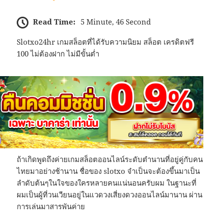
Read Time:
5 Minute, 46 Second
Slotxo24hr เกมสล็อตที่ได้รับความนิยม สล็อต เครดิตฟรี
100 ไม่ต้องฝาก ไม่มีขั้นต่ำ
ถ้าเกิดพูดถึงค่ายเกมสล็อตออนไลน์ระดับตำนานที่อยู่คู่กับคน
ไทยมาอย่างช้านาน ชื่อของ slotxo จำเป็นจะต้องขึ้นมาเป็น
ลำดับต้นๆในใจของใครหลายคนแน่นอนครับผม ในฐานะที่
ผมเป็นผู้ที่วนเวียนอยู่ในแวดวงเสี่ยงดวงออนไลน์มานาน ผ่าน
การเล่นมาสารพันค่าย