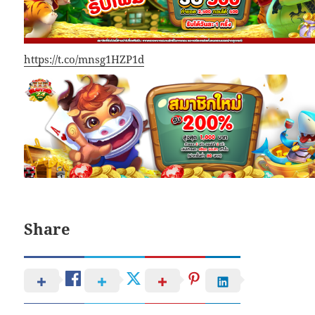
https://t.co/mnsg1HZP1d
Share