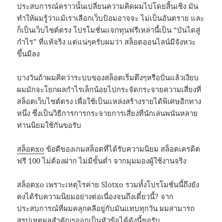
ประสบการณ์คราวนั้นเปลี่ยนความคิดผมไปโดยสิ้นเชิง มัน
ทำให้ผมรู้ว่าแม้เราเลือกเว็บป้อมอาจจะ ไม่เป็นอันตราย และ
ก็เป็นเว็บไซต์ตรง โปรโมชั่นแจกทุนฟรีเหล่านี้เป็น “บันไดสู่
กำไร” ที่แท้จริง แต่แน่ๆครับผมว่า สล็อตออนไลน์มีจังหวะ
ขึ้นมีลง
บางวันถ้าผมคิดว่าระบบของสล็อตเริ่มตึงๆหรือปั่นแล้วเงียบ
ผมมักจะโยกผลกำไรเล็กน้อยไปกระจัดกระจายความเสี่ยงที่
สล็อตเว็บไซต์ตรง เพื่อใช้เป็นแหล่งสร้างรายได้พิเศษอีกทาง
หนึ่ง ซึ่งเป็นวิธีการการกระจายการเสี่ยงที่นักเล่นพนันหลาย
ท่านนิยมใช้กันขอรับ
สล็อตxo
ข้อดีของเกมสล็อตที่ได้รับความนิยม สล็อตเครดิต
ฟรี 100 ไม่ต้องฝาก ไม่มีขั้นต่ำ จากมุมมองผู้ใช้งานจริง
สล็อตxo เพราะเหตุไรค่าย Slotxo รวมทั้งโปรโมชั่นนี้ถึงยัง
คงได้รับความนิยมอย่างต่อเนื่องจนถึงเดี๋ยวนี้? จาก
ประสบการณ์ที่ผมคลุกคลีอยู่กับมันแทบทุกวัน ผมสามารถ
สรุปเหตุผลสำคัญๆออกเป็นหัวข้อได้ดังนี้ขอรับ