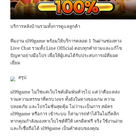
บริการหลังบ้านรวมทั้งการดูแลลูกค้า
ทีมงาน sl99game พร้อมให้บริการตลอด 1 วันผ่านช่องทาง
Live Chat รวมทั้ง Line Official ตอบทุกคำถามและแก้ไข
ปัญหาอย่างมือโปร เพื่อให้ผู้เล่นได้รับประสบการณ์ที่ยอด
เยี่ยม
สรุป
sl99game ไม่ใช่แค่เว็บไซต์เดิมพันทั่วๆไป แต่ว่าคือแหล่ง
รวมความหรรษาที่ครบวงจร ทั้งยังในทางของเกม ความ
ปลอดภัย และโปรโมชั่นสุดคุ้ม ไม่ว่าจะเป็นการ สมัคร
sl99game หรือการ เข้าระบบ ก็สามารถทำได้ในไม่กี่คลิก
หากคุณกำลังมองหาเว็บไซต์ที่ให้ เครดิตฟรี จริง ใช้งานง่าย
และก็เชื่อถือได้ sl99game เป็นคำตอบของคุณ