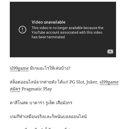
sl99game
มีเกมอะไรให้เล่นบ้าง?
สล็อตออนไลน์จากค่ายดัง ได้แก่ PG Slot, Joker,
sl99game
สมัคร
Pragmatic Play
คาสิโนสด บาคาร่า รูเล็ต เสือมังกร
เกมกีฬาเสมือนจริงและก็พนันบอลออนไลน์