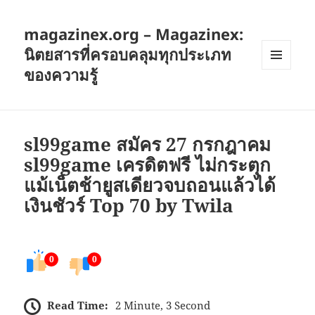
magazinex.org – Magazinex:
นิตยสารที่ครอบคลุมทุกประเภท
ของความรู้
เมนู
และวิด
เจ็ต
sl99game สมัคร 27 กรกฎาคม
sl99game เครดิตฟรี ไม่กระตุก
แม้เน็ตช้ายูสเดียวจบถอนแล้วได้
เงินชัวร์ Top 70 by Twila
0
0
Read Time:
2 Minute, 3 Second