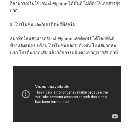
ก็สามารถเริ่มใช้งาน sl99game ได้ทันที ไม่ต้องใช้เอกสารยุ่ง
ยาก
3. โปรโมชั่นและก็เครดิตฟรีที่ล่อใจ
สมาชิกใหม่สามารถรับ sl99game เครดิตฟรี ได้โดยทันที
ข้างหลังสมัคร พร้อมโปรโมชั่นตลอด ดังเช่น โบนัสฝากหน
แรก โปรคืนยอดเสีย แล้วก็กิจกรรมลุ้นของขวัญรายสัปดาห์