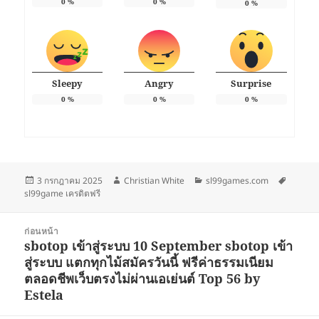
0
%
0
%
0
%
Sleepy
Angry
Surprise
0
%
0
%
0
%
เขียน
ผู้
หมวด
ป้าย
3 กรกฎาคม 2025
Christian White
sl99games.com
เมื่อ
เขียน
หมู่
กำกับ
sl99game เครดิตฟรี
แนะแนว
ก่อนหน้า
เรื่อง
sbotop เข้าสู่ระบบ 10 September sbotop เข้า
เรื่อง
สู่ระบบ แตกทุกไม้สมัครวันนี้ ฟรีค่าธรรมเนียม
ก่อน
ตลอดชีพเว็บตรงไม่ผ่านเอเย่นต์ Top 56 by
หน้า:
Estela