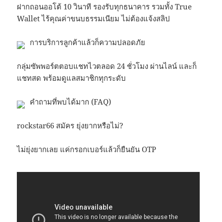
ฝากถอนออโต้ 10 วินาที รองรับทุกธนาคาร รวมทั้ง True
Wallet ไร้คุณค่าขนบธรรมเนียม ไม่ต้องแจ้งสลิป
การบริการลูกค้าแล้วก็ความปลอดภัย
กลุ่มซัพพอร์ตตอบแชทไวตลอด 24 ชั่วโมง ผ่านไลน์ และก็
แชทสด พร้อมดูแลสมาชิกทุกระดับ
คำถามที่พบได้มาก (FAQ)
rockstar66 สมัคร ยุ่งยากหรือไม่?
ไม่ยุ่งยากเลย แค่กรอกเบอร์แล้วก็ยืนยัน OTP