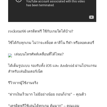
rockstar66 เครดิตฟรี ใช้กับเกมใดได้บ้าง?
ใช้ได้กับทุกเกม ไม่ว่าจะสล็อต คาสิโน กีฬา หรือลอตเตอรี่
เล่นบนโทรศัพท์เคลื่อนที่ได้ไหม?
ได้เต็มรูปแบบ รองรับทั้ง iOS และ Android ผ่านโปรแกรม
สำหรับเล่นอินเตอร์เน็ต
รีวิวจากผู้ใช้งานจริง
“ฝากเงินเร็วมาก ไม่มีอย่างน้อย ถอนก็ง่าย” – คุณดิว
“เครดิตฟรีใช้เล่นได้ทุกเกม คุ้มมาก” – คุณแอม