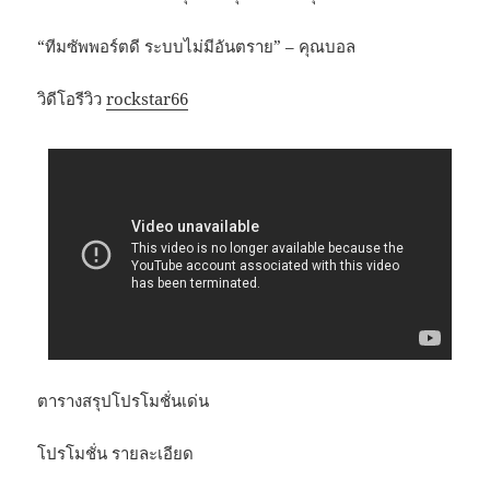
“ทีมซัพพอร์ตดี ระบบไม่มีอันตราย” – คุณบอล
วิดีโอรีวิว
rockstar66
ตารางสรุปโปรโมชั่นเด่น
โปรโมชั่น รายละเอียด