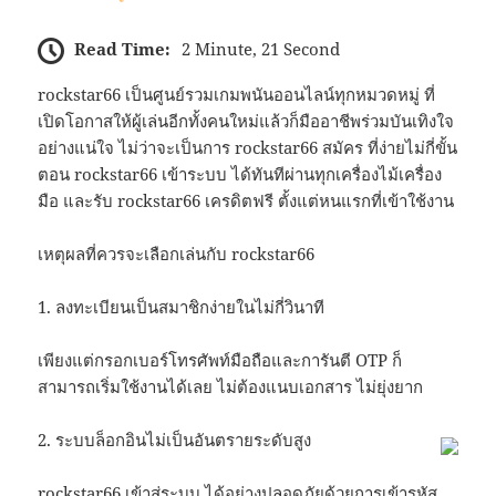
Read Time:
2 Minute, 21 Second
rockstar66 เป็นศูนย์รวมเกมพนันออนไลน์ทุกหมวดหมู่ ที่
เปิดโอกาสให้ผู้เล่นอีกทั้งคนใหม่แล้วก็มืออาชีพร่วมบันเทิงใจ
อย่างแน่ใจ ไม่ว่าจะเป็นการ rockstar66 สมัคร ที่ง่ายไม่กี่ขั้น
ตอน rockstar66 เข้าระบบ ได้ทันทีผ่านทุกเครื่องไม้เครื่อง
มือ และรับ rockstar66 เครดิตฟรี ตั้งแต่หนแรกที่เข้าใช้งาน
เหตุผลที่ควรจะเลือกเล่นกับ rockstar66
1. ลงทะเบียนเป็นสมาชิกง่ายในไม่กี่วินาที
เพียงแต่กรอกเบอร์โทรศัพท์มือถือและการันตี OTP ก็
สามารถเริ่มใช้งานได้เลย ไม่ต้องแนบเอกสาร ไม่ยุ่งยาก
2. ระบบล็อกอินไม่เป็นอันตรายระดับสูง
rockstar66 เข้าสู่ระบบ ได้อย่างปลอดภัยด้วยการเข้ารหัส