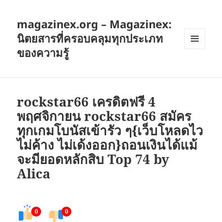
magazinex.org – Magazinex:
นิตยสารที่ครอบคลุมทุกประเภท
ของความรู้
เมนู
และวิด
เจ็ต
rockstar66 เครดิตฟรี 4
พฤศจิกายน rockstar66 สมัคร
ทุกเกมโบนัสเข้ารัว ๆ{เว็บโหลดไว
ไม่ค้าง ไม่เด้งออก}ถอนเงินได้แม้
จะมียอดหลักสิบ Top 74 by
Alica
0
0