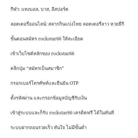
กีฬา: แทงบอล, บาส, อีสปอร์ต
ลอตเตอรี่ออนไลน์: สลากกินแบ่งไทย ลอตเตอรี่ลาว หวยยี่กี
ขั้นตอนสมัคร rockstar66 ให้ละเอียด
เข้าเว็บไซต์หลักของ rockstar66
คลิกปุ่ม “สมัครเป็นสมาชิก”
กรอกเบอร์โทรศัพท์และยืนยัน OTP
ตั้งรหัสผ่าน และกรอกข้อมูลบัญชีรับเงิน
เข้าสู่ระบบและก็รับ rockstar66 เครดิตฟรี ได้ในทันที
ระบบฝากถอนรวดเร็ว ทันใจ ไม่มีขั้นต่ำ