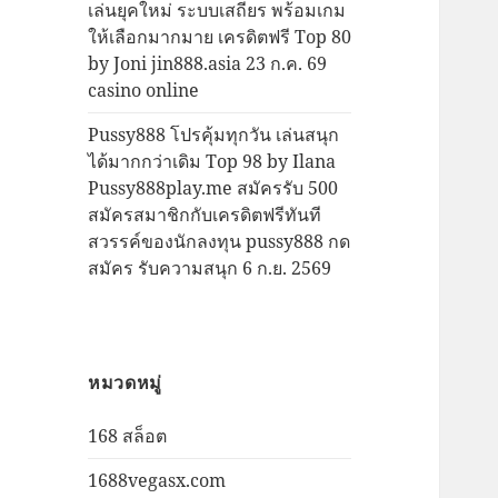
เล่นยุคใหม่ ระบบเสถียร พร้อมเกม
ให้เลือกมากมาย เครดิตฟรี Top 80
by Joni jin888.asia 23 ก.ค. 69
casino online
Pussy888 โปรคุ้มทุกวัน เล่นสนุก
ได้มากกว่าเดิม Top 98 by Ilana
Pussy888play.me สมัครรับ 500
สมัครสมาชิกกับเครดิตฟรีทันที
สวรรค์ของนักลงทุน pussy888 กด
สมัคร รับความสนุก 6 ก.ย. 2569
หมวดหมู่
168 สล็อต
1688vegasx.com