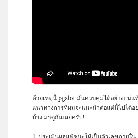
ด้วยเหตุนี้ pgslot มันควบคุมได้อย่างแน
แนวทางการที่ผมจะแนะนำต่อแต่นี้ไปได้อย่
บ้าง มาดูกันเลยครับ!
1. ประเมินผลแพ้ชนะให้เป็นตัวเลขภายใน 