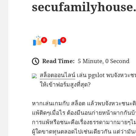
secufamilyhouse
0
0
Read Time:
5 Minute, 0 Second
สล็อตออนไลน์
เล่น pgslot พบจังหวะชน
ให้เข้าฟอร์มสูงที่สุด?
หากเล่นเกมกับ สล็อต แล้วพบจังหวะชนะติด
แพ้ติดๆเมื่อไร ต้องมีนอนก่ายหน้าผากกันบ
การแพ้หรือชนะคือเรื่องธรรดามากมายๆไม่
ผู้ใดขาดทุนตลอดไปเช่นเดียวกัน แต่ว่าม