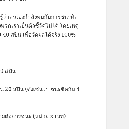
ณรู้ว่าตนเองกำลังพบกับการชนะติด
งพวกเราเป็นตัวชี้วัดไม่ได้ โดยเหตุ
-40 สปิน เพื่อวัดผลได้จริง 100%
0 สปิน
 20 สปิน (ดังเช่นว่า ชนะชิดกัน 4
่ายต่อการชนะ (หน่วย x เบท)