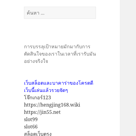
ค้นหา
สำหรับ:
การบรรลุเป้าหมายมักมากับการ
ตัดสินใจของเราในเวลาที่เรารับมัน
อย่างจริงใจ
เว็บสล็อตและบาคาร่าของโครตดี
เว็บนี้เล่นแล้วรวยจัดๆ
โจ๊กเกอร์123
https://hengjing168.wiki
https://jin55.net
slot99
slot66
สล็อตเว็บตรง