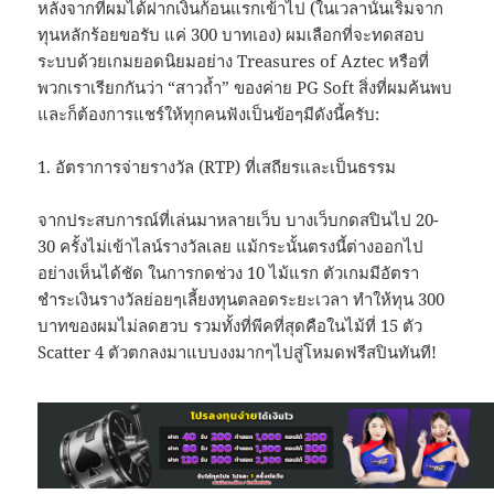
หลังจากที่ผมได้ฝากเงินก้อนแรกเข้าไป (ในเวลานั้นเริ่มจาก
ทุนหลักร้อยขอรับ แค่ 300 บาทเอง) ผมเลือกที่จะทดสอบ
ระบบด้วยเกมยอดนิยมอย่าง Treasures of Aztec หรือที่
พวกเราเรียกกันว่า “สาวถ้ำ” ของค่าย PG Soft สิ่งที่ผมค้นพบ
และก็ต้องการแชร์ให้ทุกคนฟังเป็นข้อๆมีดังนี้ครับ:
1. อัตราการจ่ายรางวัล (RTP) ที่เสถียรและเป็นธรรม
จากประสบการณ์ที่เล่นมาหลายเว็บ บางเว็บกดสปินไป 20-
30 ครั้งไม่เข้าไลน์รางวัลเลย แม้กระนั้นตรงนี้ต่างออกไป
อย่างเห็นได้ชัด ในการกดช่วง 10 ไม้แรก ตัวเกมมีอัตรา
ชำระเงินรางวัลย่อยๆเลี้ยงทุนตลอดระยะเวลา ทำให้ทุน 300
บาทของผมไม่ลดฮวบ รวมทั้งที่พีคที่สุดคือในไม้ที่ 15 ตัว
Scatter 4 ตัวตกลงมาแบบงงมากๆไปสู่โหมดฟรีสปินทันที!