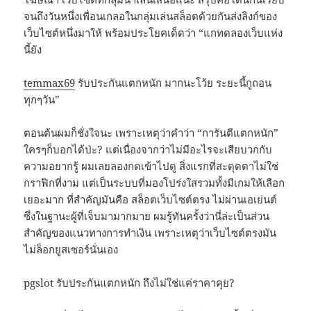
จนถึงวันหนึ่งเพื่อนเกลอในกลุ่มเล่นสล็อตด้วยกันส่งลิงก์ของ
เว็บไซต์หนึ่งมาให้ พร้อมประโยคเด็ดว่า “แกทดลองเว็บแห่ง
นี้ยัง
temmax69
รับประกันแตกหนัก มากนะโว้ย ระยะนี้กูถอน
ทุกๆวัน”
ตอนต้นผมก็ชั่งใจนะ เพราะเหตุว่าคำว่า “การันตีแตกหนัก”
ใครๆก็บอกได้ป่ะ? แต่เนื่องจากว่าไม่มีอะไรจะเสียบวกกับ
ความอยากรู้ ผมเลยลองกดเข้าไปดู สิ่งแรกที่สะดุดตาไม่ใช่
กราฟิกที่งาม แต่เป็นระบบที่มองโปร่งใสรวมทั้งมีเกมให้เลือก
เยอะมาก ที่สำคัญมันคือ สล็อตเว็บไซต์ตรง ไม่ผ่านเอเย่นต์
ซึ่งในฐานะผู้ที่เจ็บมามากมาย ผมรู้ทันครั้งว่านี่ล่ะเป็นส่วน
สำคัญของแนวทางการทำเงิน เพราะเหตุว่าเว็บไซต์ตรงมัน
ไม่ล็อกยูสเซอร์นั่นเอง
pgslot รับประกันแตกหนัก ถึงไม่ใช่แค่ราคาคุย?