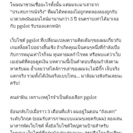
โฆษณาชวนเชื่ออะไรทั้งนั้น แต่ผมจะมาเล่าจาก
“ประสบการณ์จริง” ที่ผมได้ทดลองไม่ถูกทดลองลองถูกกับ
แวดวงพนันออนไลน์มานานกว่า 5 ปี จนตราบเท่าได้มาเจอ
กับ pgslot รับรองแตกหนัก
เว็บไซต์ pgslot ที่เปลี่ยนแปลงความคิดเดิมๆของผมเกี่ยวกับ
เกมสล็อตไปอย่างสิ้นเชิง ถ้าเกิดคุณเป็นคนๆหนึ่งที่กำลังเบื่อ
กับการหมุนเท่าไรก็จม ทุนหายผลกำไรหด หรือพบแต่ว่าเว็บ
เอเย่นต์ที่คอยดูดเงิน บทความนี้เป็นคำตอบที่คุณกำลังตาม
หาครับผม ย้ำเลยว่าสไตล์การเล่าของผมจะไม่มีกั๊ก เจ็บจริง
แตกจริง รวมทั้งได้เงินจริงแบบไหน… มาล้อมวงฟังกันเลยนะ
ครับ!
คนล่าฝัน: เพราะเหตุไรจำเป็นต้องเลือก pgslot
ย้อนกลับไปเมื่อราว 3 เดือนที่แล้ว ผมอยู่ในตอน “ถังแตก”
ระดับวิกฤต (ยอมรับสารภาพแบบแมนๆเลยครับผม) ลองเล่น
มาสารพัดเว็บไซต์ ทั้งยังเว็บไซต์ใหญ่ตามป้ายสำหรับ
โฆษณา เว็บไซต์ที่กลุ่มนำเล่นเสนอแนะ สรุปคือโดนกินเรียบ