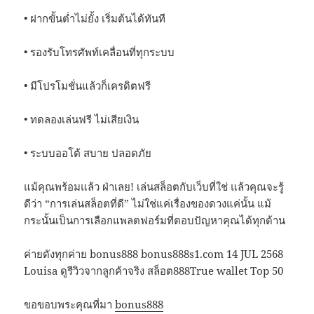
• ฝากขั้นต่ำไม่ยั้ง เริ่มต้นได้ทันที
• รองรับโทรศัพท์เคลื่อนที่ทุกระบบ
• มีโปรโมชั่นแล้วก็เครดิตฟรี
• ทดลองเล่นฟรี ไม่เสียเงิน
• ระบบออโต้ สบาย ปลอดภัย
แม้คุณพร้อมแล้ว ฝ่าเลย! เล่นสล็อตกับเว็บที่ใช่ แล้วคุณจะรู้
ดีว่า “การเล่นสล็อตที่ดี” ไม่ใช่แค่เรื่องของดวงแค่นั้น แม้
กระนั้นเป็นการเลือกแพลตฟอร์มที่ตอบปัญหาคุณได้ทุกด้าน
ค่ายดังทุกค่าย bonus888 bonus888s1.com 14 JUL 2568
Louisa ดูรีวิวจากลูกค้าจริง สล็อต888True wallet Top 50
ขอขอบพระคุณที่มา
bonus888