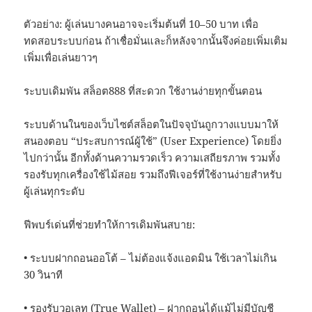
ตัวอย่าง: ผู้เล่นบางคนอาจจะเริ่มต้นที่ 10–50 บาท เพื่อ
ทดสอบระบบก่อน ถ้าเชื่อมั่นและก็หลังจากนั้นจึงค่อยเพิ่มเติม
เพิ่มเพื่อเล่นยาวๆ
ระบบเดิมพัน สล็อต888 ที่สะดวก ใช้งานง่ายทุกขั้นตอน
ระบบด้านในของเว็บไซต์สล็อตในปัจจุบันถูกวางแบบมาให้
สนองตอบ “ประสบการณ์ผู้ใช้” (User Experience) โดยยิ่ง
ไปกว่านั้น อีกทั้งด้านความรวดเร็ว ความเสถียรภาพ รวมทั้ง
รองรับทุกเครื่องใช้ไม้สอย รวมถึงฟีเจอร์ที่ใช้งานง่ายสำหรับ
ผู้เล่นทุกระดับ
ฟีพบร์เด่นที่ช่วยทำให้การเดิมพันสบาย:
• ระบบฝากถอนออโต้ – ไม่ต้องแจ้งแอดมิน ใช้เวลาไม่เกิน
30 วินาที
• รองรับวอเลท (True Wallet) – ฝากถอนได้แม้ไม่มีบัญชี