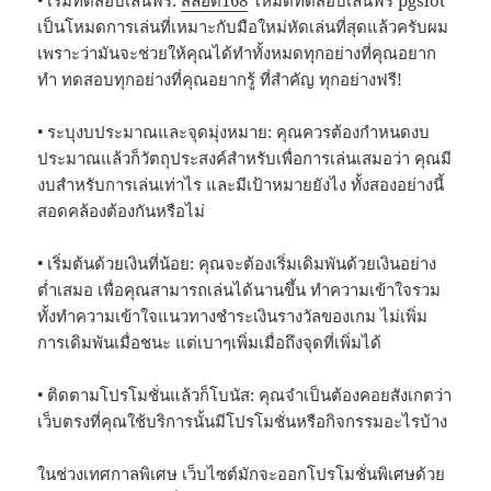
• เริ่มทดสอบเล่นฟรี:
สล็อต168
โหมดทดสอบเล่นฟรี pgslot
เป็นโหมดการเล่นที่เหมาะกับมือใหม่หัดเล่นที่สุดแล้วครับผม
เพราะว่ามันจะช่วยให้คุณได้ทำทั้งหมดทุกอย่างที่คุณอยาก
ทำ ทดสอบทุกอย่างที่คุณอยากรู้ ที่สำคัญ ทุกอย่างฟรี!
• ระบุงบประมาณและจุดมุ่งหมาย: คุณควรต้องกำหนดงบ
ประมาณแล้วก็วัตถุประสงค์สำหรับเพื่อการเล่นเสมอว่า คุณมี
งบสำหรับการเล่นเท่าไร และมีเป้าหมายยังไง ทั้งสองอย่างนี้
สอดคล้องต้องกันหรือไม่
• เริ่มต้นด้วยเงินที่น้อย: คุณจะต้องเริ่มเดิมพันด้วยเงินอย่าง
ต่ำเสมอ เพื่อคุณสามารถเล่นได้นานขึ้น ทำความเข้าใจรวม
ทั้งทำความเข้าใจแนวทางชำระเงินรางวัลของเกม ไม่เพิ่ม
การเดิมพันเมื่อชนะ แต่เบาๆเพิ่มเมื่อถึงจุดที่เพิ่มได้
• ติดตามโปรโมชั่นแล้วก็โบนัส: คุณจำเป็นต้องคอยสังเกตว่า
เว็บตรงที่คุณใช้บริการนั้นมีโปรโมชั่นหรือกิจกรรมอะไรบ้าง
ในช่วงเทศกาลพิเศษ เว็บไซต์มักจะออกโปรโมชั่นพิเศษด้วย