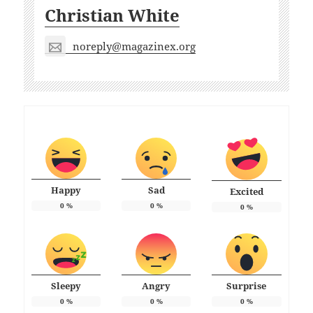
Christian White
noreply@magazinex.org
Happy
Sad
Excited
0
%
0
%
0
%
Sleepy
Angry
Surprise
0
%
0
%
0
%