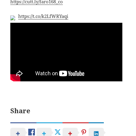
https://cutt.ly/faro168_co
https://t.co/k2LfWRYaqi
Share