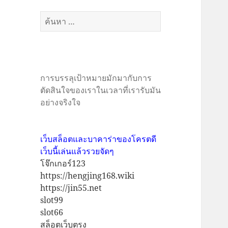
ค้นหา
สำหรับ:
การบรรลุเป้าหมายมักมากับการ
ตัดสินใจของเราในเวลาที่เรารับมัน
อย่างจริงใจ
เว็บสล็อตและบาคาร่าของโครตดี
เว็บนี้เล่นแล้วรวยจัดๆ
โจ๊กเกอร์123
https://hengjing168.wiki
https://jin55.net
slot99
slot66
สล็อตเว็บตรง