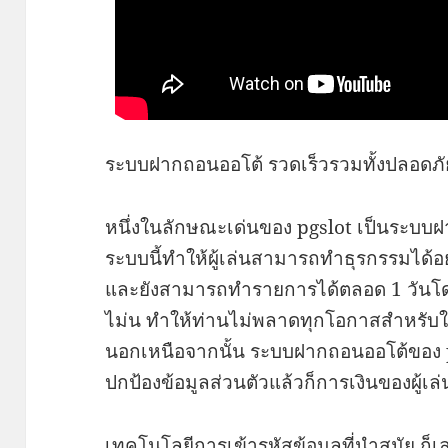
ระบบฝากถอนออโต้ รวดเร็วรวมทั้งปลอดภัย ถ
หนึ่งในลักษณะเด่นของ pgslot เป็นระบบฝ
ระบบนี้ทำให้ผู้เล่นสามารถทำธุรกรรมได้อย
และยังสามารถทำรายการได้ตลอด 1 วันโด
ไม่น ทำให้ท่านไม่พลาดทุกโอกาสสำหรับ
นอกเหนือจากนั้น ระบบฝากถอนออโต้ของ p
ปกป้องข้อมูลส่วนตัวแล้วก็การเงินของผู้เล
เทคโนโลยีการเข้ารหัสข้อมูลที่นำสมัย ก็เ