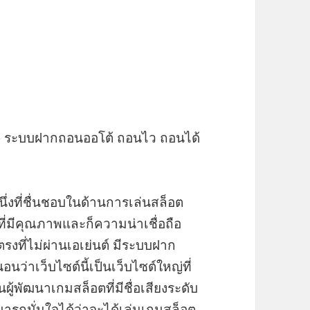
 PG ระบบฝากถอนออโต้ ถอนไว ถอนได้
ึ่งที่ชื่นชอบในด้านการเล่นสล็อต
ี่มีคุณภาพและก็ความน่าเชื่อถือ
งที่ไม่ผ่านเอเย่นต์ มีระบบฝาก
นว่าเว็บไซต์นี้เป็นเว็บไซต์ใหญ่ที่
ในผู้พัฒนาเกมสล็อตที่มีชื่อเสียงระดับ
ารถมั่นใจได้ว่าจะได้เล่นเกมสล็อต