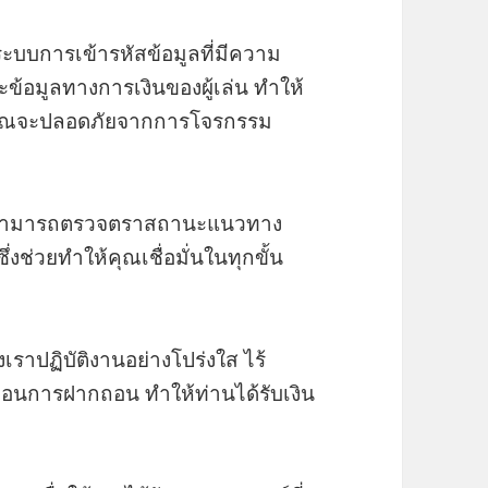
ระบบการเข้ารหัสข้อมูลที่มีความ
ละข้อมูลทางการเงินของผู้เล่น ทำให้
งคุณจะปลอดภัยจากการโจรกรรม
่นสามารถตรวจตราสถานะแนวทาง
งช่วยทำให้คุณเชื่อมั่นในทุกขั้น
ราปฏิบัติงานอย่างโปร่งใส ไร้
อนการฝากถอน ทำให้ท่านได้รับเงิน