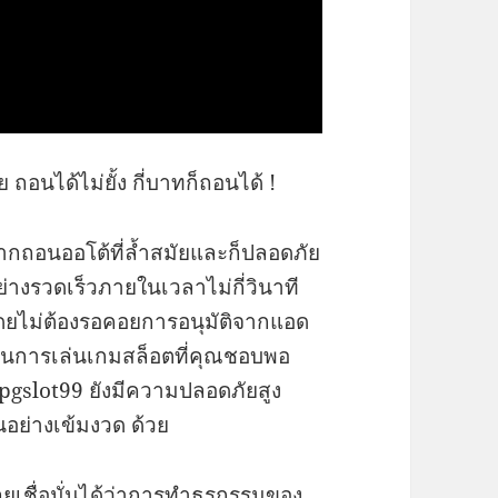
อนได้ไม่ยั้ง กี่บาทก็ถอนได้ !
ากถอนออโต้ที่ล้ำสมัยและก็ปลอดภัย
่างรวดเร็วภายในเวลาไม่กี่วินาที
ยไม่ต้องรอคอยการอนุมัติจากแอด
ในการเล่นเกมสล็อตที่คุณชอบพอ
gslot99 ยังมีความปลอดภัยสูง
่นอย่างเข้มงวด ด้วย
ลยเชื่อมั่นได้ว่าการทำธุรกรรมของ