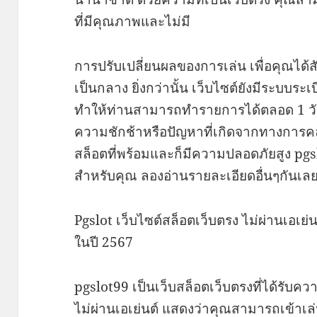
ที่มีคุณภาพและไม่มี
การปรับเปลี่ยนผลของการเล่น เพื่อคุณได้ส
เป็นกลาง ยิ่งกว่านั้น เว็บไซต์ยังมีระบบร
ทำให้ท่านสามารถทำรายการได้ตลอด 1 วัน 
ความชักช้าหรือปัญหาที่เกิดจากทางการคล
สล็อตที่พร้อมและก็มีความปลอดภัยสูง pgslo
สำหรับคุณ ลองอ่านรายละเอียดอื่นๆกันเล
Pgslot เว็บไซต์สล็อตเว็บตรง ไม่ผ่านเอเย่
ในปี 2567
pgslot99 เป็นเว็บสล็อตเว็บตรงที่ได้รับคว
ไม่ผ่านเอเย่นต์ แสดงว่าคุณสามารถเข้าเล่