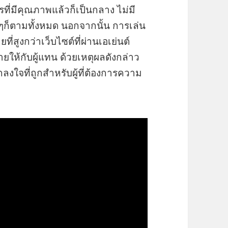
ารที่มีคุณภาพแล้วก็เป็นกลาง ไม่มี
ก็ตามทั้งหมด นอกจากนั้น การเล่น
ที่สูงกว่าเว็บไซต์ที่ผ่านเอเย่นต์
่ายให้กับผู้แทน ด้วยเหตุผลดังกล่าว
ลงใจที่ถูกสำหรับผู้ที่ต้องการความ