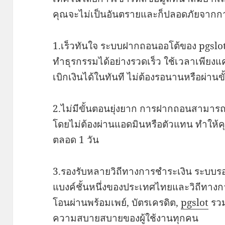
คุณจะไม่เป็นอันตรายและก็ปลอดภัยจากกา
1.เร็วทันใจ ระบบฝากถอนออโต้ของ pgslot 
ทำธุรกรรมได้อย่างรวดเร็ว ใช้เวลาเพียงแค
เบิกเงินได้ในทันที ไม่ต้องรอนานหรือผ่านข
2.ไม่มีขั้นตอนยุ่งยาก การฝากถอนสามารถ
โดยไม่ต้องผ่านแอดมินหรือตัวแทน ทำให้
ตลอด 1 วัน
3.รองรับหลายวิถีทางการชำระเงิน ระบบ
แบงค์ชั้นหนึ่งของประเทศไทยและวิถีทางกา
โอนผ่านพร้อมเพย์, บัตรเครดิต,
pgslot
รวมท
ความสบายสบายของผู้ใช้งานทุกคน