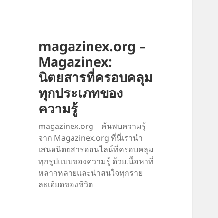
magazinex.org –
Magazinex:
นิตยสารที่ครอบคลุม
ทุกประเภทของ
ความรู้
magazinex.org – ค้นพบความรู้
จาก Magazinex.org ที่นี่เรานำ
เสนอนิตยสารออนไลน์ที่ครอบคลุม
ทุกรูปแบบของความรู้ ด้วยเนื้อหาที่
หลากหลายและน่าสนใจทุกราย
ละเอียดของชีวิต