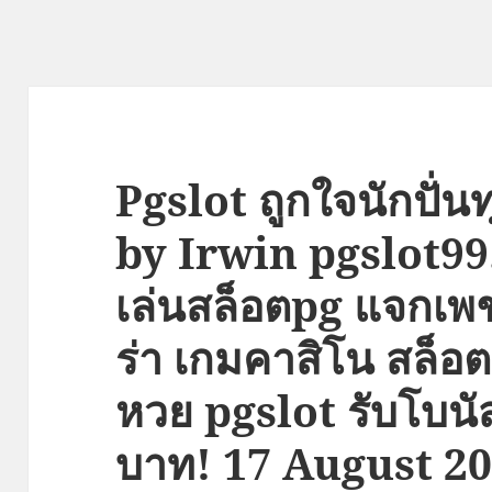
Pgslot ถูกใจนักปั่น
by Irwin pgslot9
เล่นสล็อตpg แจกเพ
ร่า เกมคาสิโน สล็อต
หวย pgslot รับโบนัส
บาท! 17 August 2