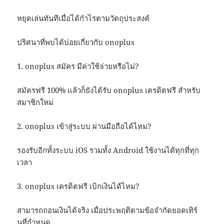
หยุดเล่นทันทีเมื่อได้กำไรตามวัตถุประสงค์
ปริศนาที่พบได้บ่อยเกี่ยวกับ onoplus
1. onoplus สมัคร มีค่าใช้จ่ายหรือไม่?
สมัครฟรี 100% แล้วก็ยังได้รับ onoplus เครดิตฟรี สำหรับ
สมาชิกใหม่
2. onoplus เข้าสู่ระบบ ผ่านมือถือได้ไหม?
รองรับอีกทั้งระบบ iOS รวมทั้ง Android ใช้งานได้ทุกที่ทุก
เวลา
3. onoplus เครดิตฟรี เบิกเงินได้ไหม?
สามารถถอนเงินได้จริง เมื่อประพฤติตามข้อจำกัดยอดเทิร์
นที่กำหนด