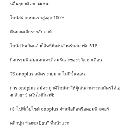
นอื่นๆยกตัวอย่างเช่น:
โบนัสฝากหนแรกสูงสุด 100%
คืนยอดเสียรายสัปดาห์
โบนัสวันเกิดแล้วก็สิทธิพิเศษสำหรับสมาชิก VIP
กิจกรรมพิเศษแจกเครดิตฟรีและของขวัญทุกเดือน
วิธี onoplus สมัคร ง่ายมาก ไม่กี่ขั้นตอน
การ onoplus สมัคร ถูกดีไซน์มาให้ผู้เล่นสามารถสมัครได้เอ
งกล้วยๆข้างในไม่กี่นาที:
เข้าไปที่เว็บไซต์ onoplus ผ่านมือถือหรือคอมพิวเตอร์
คลิกปุ่ม “ลงทะเบียน” ที่หน้าแรก