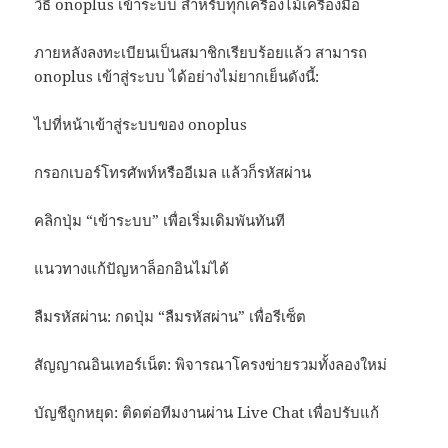
วิธี onoplus เข้าระบบ สำหรับทุกเครื่องไม้เครื่องมือ
ภายหลังลงทะเบียนเป็นสมาชิกเรียบร้อยแล้ว สามารถ
onoplus เข้าสู่ระบบ ได้อย่างไม่ยากเย็นดังนี้:
ไปที่หน้าเข้าสู่ระบบของ onoplus
กรอกเบอร์โทรศัพท์หรืออีเมล แล้วก็รหัสผ่าน
คลิกปุ่ม “เข้าระบบ” เพื่อเริ่มเดิมพันทันที
แนวทางแก้ปัญหาล็อกอินไม่ได้
ลืมรหัสผ่าน: กดปุ่ม “ลืมรหัสผ่าน” เพื่อรีเซ็ต
สัญญาณอินเทอร์เน็ต: พิจารณาโครงข่ายรวมทั้งลองใหม่
บัญชีถูกหยุด: ติดต่อทีมงานผ่าน Live Chat เพื่อปรับแก้