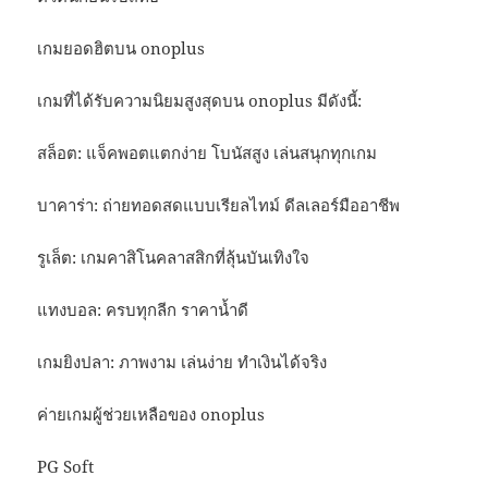
เกมยอดฮิตบน onoplus
เกมที่ได้รับความนิยมสูงสุดบน onoplus มีดังนี้:
สล็อต: แจ็คพอตแตกง่าย โบนัสสูง เล่นสนุกทุกเกม
บาคาร่า: ถ่ายทอดสดแบบเรียลไทม์ ดีลเลอร์มืออาชีพ
รูเล็ต: เกมคาสิโนคลาสสิกที่ลุ้นบันเทิงใจ
แทงบอล: ครบทุกลีก ราคาน้ำดี
เกมยิงปลา: ภาพงาม เล่นง่าย ทำเงินได้จริง
ค่ายเกมผู้ช่วยเหลือของ onoplus
PG Soft