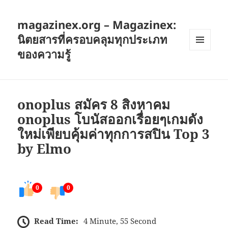
magazinex.org – Magazinex:
นิตยสารที่ครอบคลุมทุกประเภท
ของความรู้
เมนู
และวิด
เจ็ต
onoplus สมัคร 8 สิงหาคม
onoplus โบนัสออกเรื่อยๆเกมดัง
ใหม่เพียบคุ้มค่าทุกการสปิน Top 3
by Elmo
0
0
Read Time:
4 Minute, 55 Second