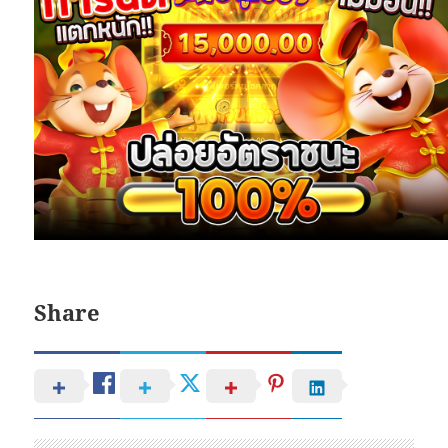
Share