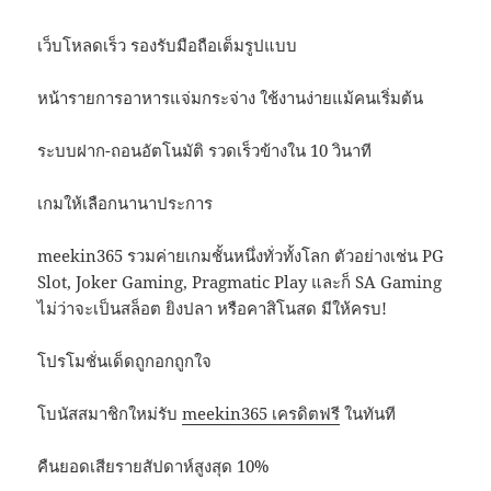
เว็บโหลดเร็ว รองรับมือถือเต็มรูปแบบ
หน้ารายการอาหารแจ่มกระจ่าง ใช้งานง่ายแม้คนเริ่มต้น
ระบบฝาก-ถอนอัตโนมัติ รวดเร็วข้างใน 10 วินาที
เกมให้เลือกนานาประการ
meekin365 รวมค่ายเกมชั้นหนึ่งทั่วทั้งโลก ตัวอย่างเช่น PG
Slot, Joker Gaming, Pragmatic Play และก็ SA Gaming
ไม่ว่าจะเป็นสล็อต ยิงปลา หรือคาสิโนสด มีให้ครบ!
โปรโมชั่นเด็ดถูกอกถูกใจ
โบนัสสมาชิกใหม่รับ
meekin365 เครดิตฟรี
ในทันที
คืนยอดเสียรายสัปดาห์สูงสุด 10%