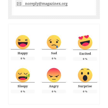
noreply@magazinex.org
Happy
Sad
Excited
0
%
0
%
0
%
Sleepy
Angry
Surprise
0
%
0
%
0
%