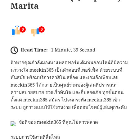
Marita
0
0
Read Time:
1 Minute, 39 Second
ถ้าหากคุณกำลังมองหาแพลตฟอร์มเดิมพันออนไลน์ที่มีความ
น่าวางใจ meekin365 เป็นคำตอบที่เพอร์เฟ็ค ด้วยระบบที่
ทันสมัย พร้อมบริการคาสิโน สล็อต และเกมอีกเพียบเลย
meekin365 ได้กลายเป็นศูนย์รวมของผู้เล่นที่ปรารถนา
ความสบายสบาย รวดเร็วทันใจ และก็ปลอดภัย ทุกขั้นตอน
ตั้งแต่ meekin365 สมัคร ไปจนกระทั่ง meekin365 เข้า
ระบบ ถูกวางแบบให้ใช้งานง่าย เพื่อตอบโจทย์ผู้เล่นทุกระดับ
ข้อดีของ
meekin365
ที่คุณไม่ควรพลาด
ระบบการใช้งานที่ลื่นไหล