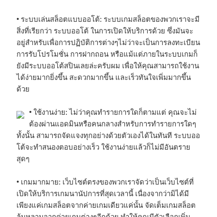
• ระบบเล่นสล็อตแบบออโต้: ระบบเกมสล็อตของพวกเราจะมี
สิ่งที่เรียกว่า ระบบออโต้ ในการเปิดให้บริการด้วย ซึ่งมันจะ
อยู่สำหรับเพื่อการปฏิบัติการต่างๆไม่ว่าจะเป็นการลงทะเบียน
การรับโปรโมชั่น การฝากถอน หรือแม้แต่ภายในระบบเกมก็
ยังมีระบบออโต้สปินเลยล่ะครับผม เพื่อให้คุณสามารถใช้งาน
ได้ง่ายมากยิ่งขึ้น สะดวกมากขึ้น และเร็วทันใจเพิ่มมากขึ้น
ด้วย
• ใช้งานง่าย: ไม่ว่าคุณทำรายการใดก็ตามแต่ คุณจะไม่
ต้องผ่านแอดมินหรือคนกลางสำหรับการทำรายการใดๆ
ทั้งนั้น สามารถจัดแจงทุกอย่างด้วยตัวเองได้ในทันที ระบบออ
โต้จะทำสนองตอบอย่างเร็ว ใช้งานง่ายแล้วก็ไม่มีอันตราย
สุดๆ
• เกมมากมาย: เว็บไซต์ตรงของพวกเราจัดว่าเป็นเว็บไซต์ที่
เปิดให้บริการเกมนานัปการที่สุดเวลานี้ เนื่องจากว่ามิได้มี
เพียงแค่เกมสล็อตจากค่ายเกมเดียวแค่นั้น จัดเต็มเกมสล็อต
ล้นหลามจากค่ายเกมต่างๆอีกด้วย ทำให้คุณมีตัวเลือกเพิ่ม