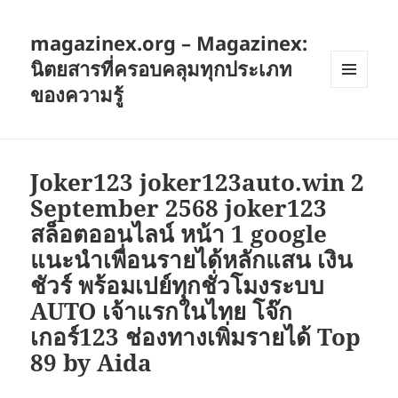
magazinex.org – Magazinex:
นิตยสารที่ครอบคลุมทุกประเภท
ของความรู้
เมนู
และวิด
เจ็ต
Joker123 joker123auto.win 2
September 2568 joker123
สล็อตออนไลน์ หน้า 1 google
แนะนำเพื่อนรายได้หลักแสน เงิน
ชัวร์ พร้อมเปย์ทุกชั่วโมงระบบ
AUTO เจ้าแรกในไทย โจ๊ก
เกอร์123 ช่องทางเพิ่มรายได้ Top
89 by Aida