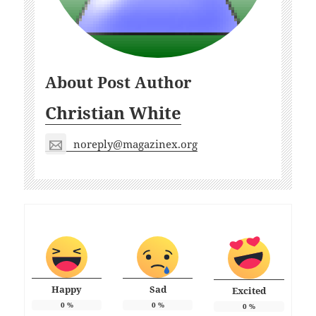
About Post Author
Christian White
noreply@magazinex.org
Happy
Sad
Excited
0
%
0
%
0
%