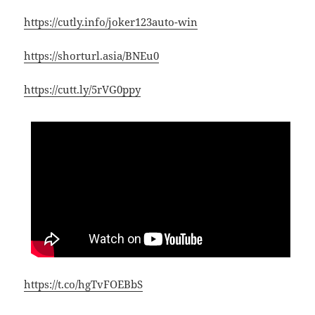
https://cutly.info/joker123auto-win
https://shorturl.asia/BNEu0
https://cutt.ly/5rVG0ppy
https://t.co/hgTvFOEBbS