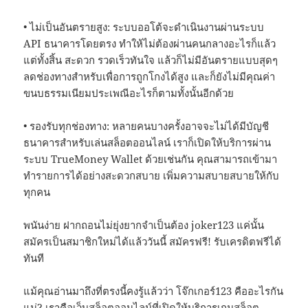
• ไม่เป็นอันตรายสูง: ระบบออโต้จะดำเนินงานผ่านระบบ
API ธนาคารโดยตรง ทำให้ไม่ต้องผ่านคนกลางอะไรก็แล้ว
แต่ทั้งสิ้น สะดวก รวดเร็วทันใจ แล้วก็ไม่มีอันตรายแบบสุดๆ
ลดช่องทางสำหรับเพื่อการถูกโกงได้สูง และก็ยังไม่มีคุณค่า
ขนบธรรมเนียมประเพณีอะไรก็ตามทั้งนั้นอีกด้วย
• รองรับทุกช่องทาง: หลายคนบางครั้งอาจจะไม่ได้มีบัญชี
ธนาคารสำหรับเล่นสล็อตออนไลน์ เราก็เปิดให้บริการผ่าน
ระบบ TrueMoney Wallet ด้วยเช่นกัน คุณสามารถเข้ามา
ทำรายการได้อย่างสะดวกสบาย เพิ่มความสบายสบายให้กับ
ทุกคน
พนันง่าย ฝากถอนไม่ยุ่งยากจำเป็นต้อง joker123 แค่นั้น
สมัครเป็นสมาชิกใหม่ได้แล้ววันนี้ สมัครฟรี! รับเครดิตฟรีได้
ทันที
แม้คุณอ่านมาถึงที่ตรงนี้คงรู้แล้วว่า โจ๊กเกอร์123 คืออะไรกัน
แน่? เราคือเว็บสล็อตออนไลน์ที่เปิดให้บริการเกมสล็อต