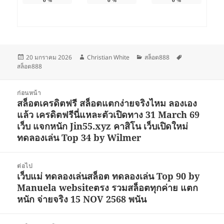
0
%
0
%
0
%
เขียน
ผู้
หมวด
ป้าย
20 มกราคม 2026
Christian White
สล็อต888
เมื่อ
เขียน
หมู่
กำกับ
สล็อต888
แนะแนว
ก่อนหน้า
เรื่อง
สล็อตเครดิตฟรี สล็อตแตกง่ายจริงไหม ลองเอง
เรื่อง
แล้ว เครดิตฟรีนี่แหละตัวเปิดทาง 31 March 69
ก่อน
เว็บ แจกหนัก Jin55.xyz คาสิโน เว็บเปิดใหม่
หน้า:
ทดลองเล่น Top 34 by Wilmer
ต่อไป
เว็บแม่ ทดลองเล่นสล็อต ทดลองเล่น Top 90 by
เรื่อง
Manuela websiteตรง รวมสล็อตทุกค่าย แตก
ต่อ
หนัก จ่ายจริง 15 NOV 2568 พนัน
ไป: