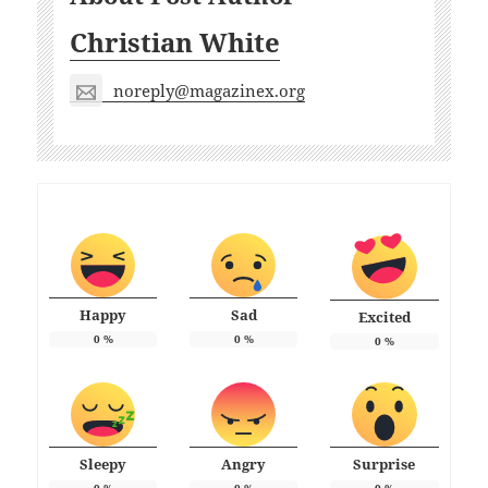
Christian White
noreply@magazinex.org
Happy
Sad
Excited
0
%
0
%
0
%
Sleepy
Angry
Surprise