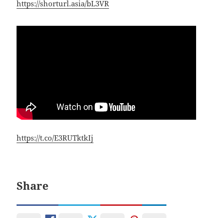
https://shorturl.asia/bL3VR
https://t.co/E3RUTktkIj
Share