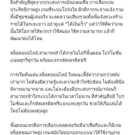
สิ่งสำคัญที่สุดจากประสบการณ์ของผมคือ การเลือกเกม
ประสิทธิภาพสูง เกมที่ระบบโปร่งใส มีกติกากระจ่างแจ้ง รวม
ทั้งมีชุมชนผู้เล่นจริง จะลดความเสี่ยงรวมทั้งเพิ่มจังหวะสร้าง
รายได้ในระยะยาว อย่าดูแค่ “ได้เงินเร็ว” แต่ว่าให้คิดว่าเกม
นั้นให้โอกาสให้พวกเราใช้สมอง ใช้ความสามารถ แล้วก็
พัฒนาต่อได้ไหม
สล็อตออนไลน์ สามารถทำได้ง่ายในไม่กี่ขั้นตอน โปรโมชั่น
แน่นทุกวี่ทุกวัน พร้อมแจกรหัสเครดิตฟรี
การเริ่มต้นเล่น สล็อตออนไลน์ ในขณะนี้จัดว่าง่ายกว่าสมัย
เก่ามาก ไม่ต้องมีความรู้และความเข้าใจซับซ้อน ไม่ต้องพินิจ
พิจารณามากมาย และไม่จะต้องมีประสบการณ์มาก่อนก็
สามารถเข้าใจระบบได้ภายในเวลาไม่นาน ที่สำคัญคือมี โปร
โมชั่นและก็รหัสเครดิตฟรีแจกแทบทุกวัน ช่วยให้เริ่มเล่นได้
โดยไม่ต้องลงทุนสูง
ขั้นตอนแรกคือการเลือกแพลตฟอร์มที่น่าเชื่อถือและก็มีเกม
สล็อตคุณภาพสูง เกมสมัยใหม่ถูกออกแบบมาให้ใช้งานง่าย