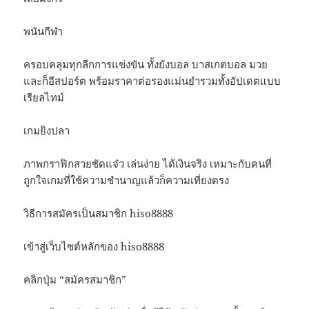
พนันกีฬา
ครอบคลุมทุกลีกการแข่งขัน ทั้งยังบอล บาสเกตบอล มวย
และก็อีสปอร์ต พร้อมราคาต่อรองแม่นยำรวมทั้งอัปเดตแบบ
เรียลไทม์
เกมยิงปลา
ภาพกราฟิกสวยชัดแจ๋ว เล่นง่าย ได้เงินจริง เหมาะกับคนที่
ถูกใจเกมที่ใช้ความชำนาญแล้วก็ความเที่ยงตรง
วิธีการสมัครเป็นสมาชิก hiso8888
เข้าสู่เว็บไซต์หลักของ hiso8888
คลิกปุ่ม “สมัครสมาชิก”