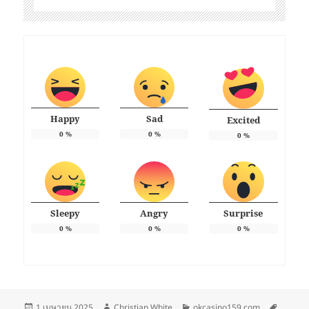
Happy
Sad
Excited
0
%
0
%
0
%
Sleepy
Angry
Surprise
0
%
0
%
0
%
เขียน
ผู้
หมวด
ป้าย
1 เมษายน 2025
Christian White
okcasino159.com