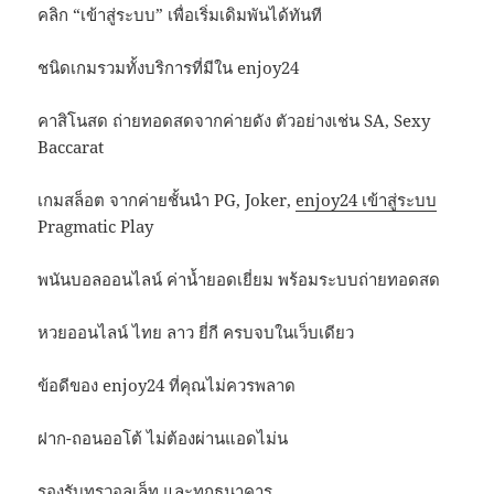
คลิก “เข้าสู่ระบบ” เพื่อเริ่มเดิมพันได้ทันที
ชนิดเกมรวมทั้งบริการที่มีใน enjoy24
คาสิโนสด ถ่ายทอดสดจากค่ายดัง ตัวอย่างเช่น SA, Sexy
Baccarat
เกมสล็อต จากค่ายชั้นนำ PG, Joker,
enjoy24 เข้าสู่ระบบ
Pragmatic Play
พนันบอลออนไลน์ ค่าน้ำยอดเยี่ยม พร้อมระบบถ่ายทอดสด
หวยออนไลน์ ไทย ลาว ยี่กี ครบจบในเว็บเดียว
ข้อดีของ enjoy24 ที่คุณไม่ควรพลาด
ฝาก-ถอนออโต้ ไม่ต้องผ่านแอดไม่น
รองรับทรูวอลเล็ท และทุกธนาคาร