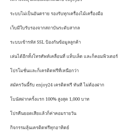
ระบบไม่เป็นอันตราย รองรับทุกเครื่องไม้เครื่องมือ
เว็บมีใบรับรองจากสถาบันระดับสากล
ระบบเข้ารหัส SSL ป้องกันข้อมูลลูกค้า
เล่นได้อีกทั้งโทรศัพท์เคลื่อนที่ แท็บเล็ต และก็คอมพิวเตอร์
โปรโมชั่นและก็เครดิตฟรีที่เหนือกว่า
สมัครวันนี้รับ enjoy24 เครดิตฟรี ทันที ไม่ต้องฝาก
โบนัสฝากครั้งแรก 100% สูงสุด 1,000 บาท
โปรคืนยอดเสียแล้วก็ค่าคอมรายวัน
กิจกรรมลุ้นเครดิตฟรีทุกอาทิตย์