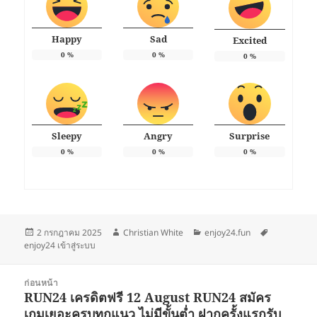
Happy
Sad
Excited
0
%
0
%
0
%
Sleepy
Angry
Surprise
0
%
0
%
0
%
เขียน
ผู้
หมวด
ป้าย
2 กรกฎาคม 2025
Christian White
enjoy24.fun
เมื่อ
เขียน
หมู่
กำกับ
enjoy24 เข้าสู่ระบบ
แนะแนว
ก่อนหน้า
เรื่อง
RUN24 เครดิตฟรี 12 August RUN24 สมัคร
เรื่อง
เกมเยอะครบทุกแนว ไม่มีขั้นต่ำ ฝากครั้งแรกรับ
ก่อน