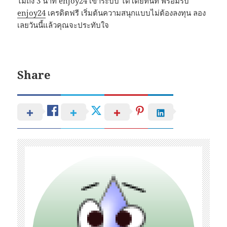
ไม่ถึง 3 นาที enjoy24 เข้าระบบ ได้โดยทันที พร้อมรับ
enjoy24
เครดิตฟรี เริ่มต้นความสนุกแบบไม่ต้องลงทุน ลอง
เลยวันนี้แล้วคุณจะประทับใจ
Share