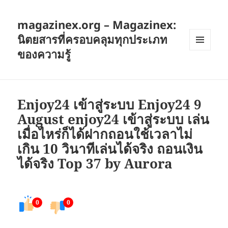
magazinex.org – Magazinex:
นิตยสารที่ครอบคลุมทุกประเภท
ของความรู้
เมนู
และวิด
เจ็ต
Enjoy24 เข้าสู่ระบบ Enjoy24 9
August enjoy24 เข้าสู่ระบบ เล่น
เมื่อไหร่ก็ได้ฝากถอนใช้เวลาไม่
เกิน 10 วินาทีเล่นได้จริง ถอนเงิน
ได้จริง Top 37 by Aurora
0
0