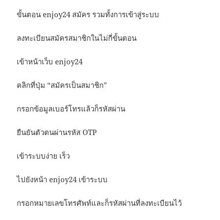
ขั้นตอน enjoy24 สมัคร รวมทั้งการเข้าสู่ระบบ
ลงทะเบียนสมัครสมาชิกในไม่กี่ขั้นตอน
เข้าหน้าเว็บ enjoy24
คลิกที่ปุ่ม “สมัครเป็นสมาชิก”
กรอกข้อมูลเบอร์โทรแล้วก็รหัสผ่าน
ยืนยันตัวตนผ่านรหัส OTP
เข้าระบบง่าย เร็ว
ไปยังหน้า enjoy24 เข้าระบบ
กรอกหมายเลขโทรศัพท์และก็รหัสผ่านที่ลงทะเบียนไว้