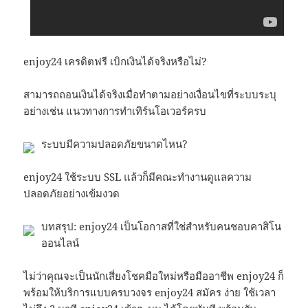
enjoy24 เครดิตฟรี เบิกเงินได้จริงหรือไม่?
สามารถถอนเงินได้จริงเมื่อทำตามอย่างเงื่อนไขที่ระบบระบุ
อย่างเช่น แนวทางการทำเทิร์นโอเวอร์ครบ
ระบบมีความปลอดภัยขนาดไหน?
enjoy24 ใช้ระบบ SSL แล้วก็มีคณะทำงานดูแลความ
ปลอดภัยอย่างเข้มงวด
บทสรุป: enjoy24 เป็นโอกาสที่ใช่สำหรับคนชอบคาสิโน
ออนไลน์
ไม่ว่าคุณจะเป็นนักเสี่ยงโชคมือใหม่หรือมืออาชีพ enjoy24 ก็
พร้อมให้บริการแบบครบวงจร enjoy24 สมัคร ง่าย ใช้เวลา