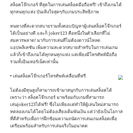
สล็อตโจ๊กเกอร์ ที่สุดในการเล่นสล็อตมือถือฟรี! เข้าถึงเกมได้
ทุกหนทุกแห่ง บันเทิงใจสุดๆกับเกมประสิทธิภาพ
หนทางที่สะดวกสบายรวมทั้งตอบปัญหาผู้เล่นสล็อตโจ๊กเกอร์
ได้เป็นอย่างดี และก็ joker123 คือหนึ่งในตัวเลือกที่ไม่
สมควรพลาด! มากับการเล่นที่ไม่ต้องดาวน์โหลด
แอปพลิเคชัน เพิ่มความสะดวกสบายสำหรับในการเล่นเกม
แล้วก็เข้าถึงเกมได้ทุกหนทุกแห่ง แค่เพียงมีโทรศัพท์มือถือ
รวมทั้งอินเทอร์เน็ตเท่านั้น
• เล่นสล็อตโจ๊กเกอร์โทรศัพท์เคลื่อนที่ฟรี
ไม่ต้องมีทุนสูงก็สามารถเข้ามาสนุกกับการเล่นสล็อตได้
เพราะว่า สล็อตโจ๊กเกอร์ มาพร้อมกับเกมที่สามารถ
เล่นjoker123ได้ฟรี! ซึ่งไม่เพียงแต่ทำให้ผู้เล่นใหม่สามารถ
ทดลองเกมได้โดยไม่ต้องเสี่ยงเดิมพันเงิน แต่ว่ายังเป็นโอกาส
ที่ดีสำหรับเพื่อการฝึกซ้อมความถนัดการเล่นเกมสล็อตเพื่อ
เตรียมพร้อมสำหรับการเล่นจริงในอนาคต