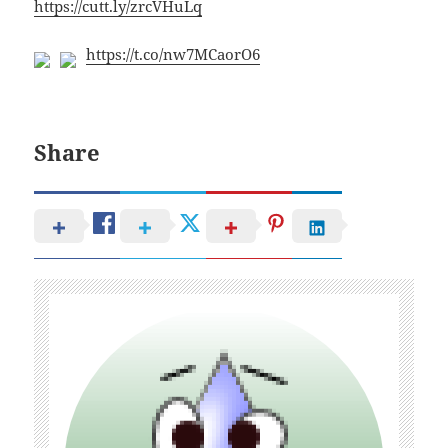
https://cutt.ly/zrcVHuLq
https://t.co/nw7MCaorO6
Share