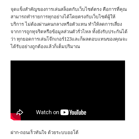
จุดแข็งสำคัญของการเล่นสล็อตกับเว็บไซต์ตรง คือการที่คุณ
สามารถทำรายการทุกอย่างได้โดยตรงกับเว็บไซต์ผู้ให้
บริการ ไม่ต้องผ่านคนกลางหรือตัวแทน ทำให้ลดการเสี่ยง
จากการถูกทุจริตหรือข้อมูลส่วนตัวรั่วไหล ทั้งยังรับประกันได้
ว่า ทุกยอดการเล่นโจ๊กเกอร์123และก็ผลตอบแทนของคุณจะ
ได้รับอย่างถูกต้องแล้วก็เต็มปริมาณ
ฝาก-ถอนเร็วทันใจ ด้วยระบบออโต้