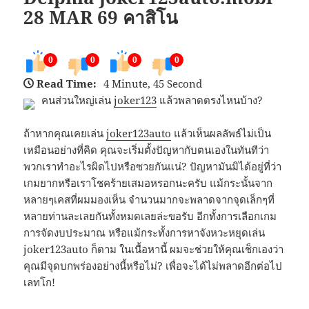
28 MAR 69 คาสิโน
0
0
0
0
Read Time:
4 Minute, 45 Second
คนส่วนใหญ่เล่น
joker123
แล้วพลาดตรงไหนบ้าง?
ถ้าหากคุณเคยเล่น
joker123auto
แล้วเห็นผลลัพธ์ไม่เป็น
เหมือนอย่างที่คิด คุณจะเริ่มตั้งปัญหากับตนเองในทันทีว่า
พวกเราทำอะไรผิดไปหรือซวยกันแน่? ปัญหามันมิได้อยู่ที่ว่า
เกมยากหรือเราโชคร้ายเสมอหรอกนะครับ แม้กระนั้นจาก
หลายๆเคสที่ผมมองเห็น จำนวนมากจะพลาดจากจุดเล็กๆที่
หลายท่านละเลยกันทั้งหมดเลยล่ะขอรับ อีกทั้งการเลือกเกม
การจัดงบประมาณ หรือแม้กระทั้งการหาจังหวะหยุดเล่น
joker123auto ก็ตาม ในเนื้อหานี้ ผมจะช่วยให้คุณเช็กเองว่า
คุณมีจุดบกพร่องอย่างนี้หรือไม่? เพื่อจะได้ไม่พลาดอีกต่อไป
เลทโก!