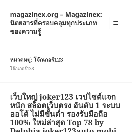
magazinex.org – Magazinex:
นิตยสารที่ครอบคลุมทุกประเภท
ของความรู้
เมนู
และวิด
เจ็ต
หมวดหมู่:
โจ๊กเกอร์123
โจ๊กเกอร์123
เว็บใหญ่ joker123 เวปไซต์แจก
หนัก สล็อตเว็บตรง อันดับ 1 ระบบ
ออโต้ ไม่มีขั้นต่ำ รองรับมือถือ
100% ใหม่ล่าสุด Top 78 by
Delphia joker123auto.mobi