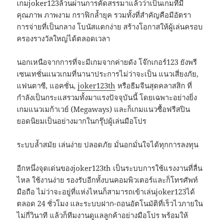
เกมjoker123ล้วนผ่านการคัดสรรมาแล้วว่าเป็นเกมที่มี
คุณภาพ ภาพงาม กราฟิกล้ำยุค รวมทั้งที่สำคัญคือมีอัตรา
การจ่ายที่เป็นกลาง โบนัสแตกง่าย สร้างโอกาสให้ผู้เล่นครอบ
ครองรางวัลใหญ่ได้ตลอดเวลา
นอกเหนือจากการที่จะมีเกมจากค่ายดัง โจ๊กเกอร์123 ยังพรี
เซนเทชั่นแนวเกมที่นานาประการไม่ว่าจะเป็น แนวเสี่ยงภัย,
แฟนตาซี, แอคชั่น,
joker123th
หรือธีมจีนสุดคลาสสิก ที่
กำลังเป็นกระแสรวมทั้งมาแรงปัจจุบันนี้ โดยเฉพาะอย่างยิ่ง
เกมแนวเมก้าเวย์ (Megaways) และก็เกมแนวซื้อฟรีสปิน
ยอดนิยมเป็นอย่างมากในกรุ๊ปผู้เล่นมือโปร
ระบบล้ำสมัย เล่นง่าย ปลอดภัย มั่นอกมั่นใจได้ทุกการลงทุน
อีกหนึ่งจุดเด่นของjoker123th เป็นระบบการใช้แรงงานที่ลื่น
ไหล ใช้งานง่าย รองรับอีกทั้งบนคอมพิวเตอร์และก็โทรศัพท์
มือถือ ไม่ว่าจะอยู่ที่แห่งไหนก็สามารถเข้าเล่นjoker123ได้
ตลอด 24 ชั่วโมง และระบบฝาก-ถอนอัตโนมัติที่เร็วไวภายใน
ไม่กี่วินาที แล้วก็ทีมงานดูแลลูกค้าอย่างมือโปร พร้อมให้