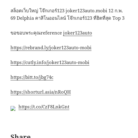
สล็อตเว็บใหญ่ โจ๊กเกอร์123 joker123auto.mobi 12 ก.พ.
69 Delphia คาสิโนออนไลน์ โจ๊กเกอร์123 ที่ฮิตที่สุด Top 3
ขอขอบพระคุณreference
joker123auto
https://rebrand.ly/joker123auto-mobi
https://cutly.info/joker123auto-mobi
https://bitt.to/jbg74c
https://shorturl.asia/nRoQH
https://t.co/CzF8LnkGnt
Share