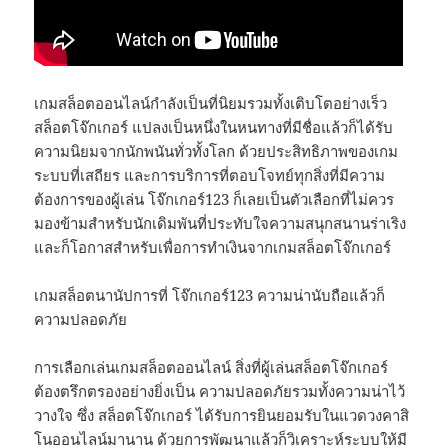
เกมสล็อตออนไลน์กำลังเป็นที่นิยมรวมทั้งเติบโตอย่างเร็ว
สล็อตโจ๊กเกอร์ แปลงเป็นหนึ่งในหนทางที่มีชื่อแล้วก็ได้รับ
ความนิยมจากนักพนันทั่วทั้งโลก ด้วยประสิทธิภาพของเกม
ระบบที่เสถียร และการบริการที่ตอบโจทย์ทุกสิ่งที่มีความ
ต้องการของผู้เล่น โจ๊กเกอร์123 ก็เลยเป็นตัวเลือกที่ไม่ควร
มองข้ามสำหรับนักเดิมพันที่ประทับใจความสนุกสนานร่าเริง
และก็โอกาสสำหรับเพื่อการทำเงินจากเกมสล็อตโจ๊กเกอร์
เกมสล็อตนานัปการที่ โจ๊กเกอร์123 ความน่านับถือแล้วก็
ความปลอดภัย
การเลือกเล่นเกมสล็อตออนไลน์ สิ่งที่ผู้เล่นสล็อตโจ๊กเกอร์
ต้องตรึกตรองอย่างยิ่งเป็น ความปลอดภัยรวมทั้งความน่าไว้
วางใจ ซึ่ง สล็อตโจ๊กเกอร์ ได้รับการยินยอมรับในแวดวงคาสิ
โนออนไลน์มานาน ด้วยการพัฒนาแล้วก็วิเคราะห์ระบบให้มี