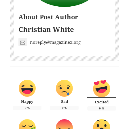
About Post Author
Christian White
noreply@magazinex.org
Happy
Sad
Excited
0
%
0
%
0
%