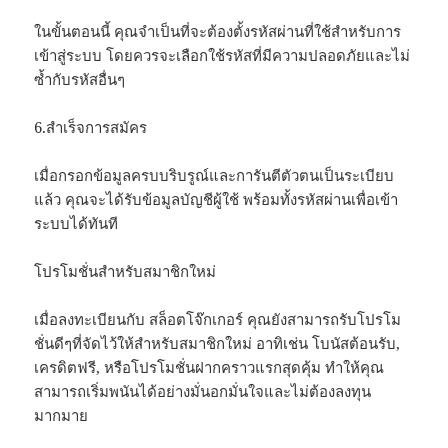
ในขั้นตอนนี้ คุณจำเป็นที่จะต้องตั้งรหัสผ่านที่ใช้สำหรับการ
เข้าสู่ระบบ โดยควรจะเลือกใช้รหัสที่มีความปลอดภัยและไม่
ซ้ำกับรหัสอื่นๆ
6.สำเร็จการสมัคร
เมื่อกรอกข้อมูลครบบริบรูณ์และการันตีตัวตนเป็นระเบียบ
แล้ว คุณจะได้รับข้อมูลบัญชีผู้ใช้ พร้อมทั้งรหัสผ่านเพื่อเข้า
ระบบได้ทันที
โปรโมชั่นสำหรับสมาชิกใหม่
เมื่อลงทะเบียนกับ สล็อตโจ๊กเกอร์ คุณยังสามารถรับโปรโม
ชั่นดีๆที่จัดไว้ให้สำหรับสมาชิกใหม่ อาทิเช่น โบนัสต้อนรับ,
เครดิตฟรี, หรือโปรโมชั่นฝากคราวแรกสุดคุ้ม ทำให้คุณ
สามารถเริ่มพนันได้อย่างมั่นอกมั่นใจและไม่ต้องลงทุน
มากมาย