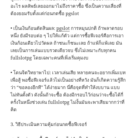
อะไร ผลลัพธ์เลยออกมาไม่ถึงราคาซื้อ ซึ่งเป็นความเสี่ยงที่
ต้องยอมรับตั้งแต่ก่อนกดซื้อ pgslot
• เป็นเงินก้อนตัดสินผล:
pgslot
การหมุนปกติ ถ้าพลาดรอบ
หนึ่ง ยังมีรอบต่อ ๆ ไปให้แก้ตัว แต่การซื้อฟีเจอร์คือการเอา
เงินก้อนเดียวไปวัดผล ถ้าชนะก็ชนะเลย ถ้าแพ้ก็แพ้เลย มัน
เลยเป็นการเล่นแบบรวดเดียวจบ ซึ่งไม่เหมาะกับทุกคน
fullslotpg โดยเฉพาะคนที่เพิ่งเริ่มคุมงบ
• โดนจิตวิทยาพาไป: เวลาเล่นเสีย หลายคนจะอยากเพิ่มเบท
เพื่อสู้ พอซื้อฟีเจอร์แล้วไม่เป็นอย่างที่หวัง มันก็เกิดความรู้สึก
ว่า “ขอลองอีกที” ได้ง่ายมาก นี่คือจุดที่ทำให้งบบาน แบบ
ไม่ทันตั้งตัว ดังนั้นถ้าจะซื้อ ต้องมีกรอบไว้ก่อนว่าจะซื้อได้กี่
ครั้งในหนึ่งช่วงเล่น fullslotpg ไม่งั้นมันจะพาเสียมากกว่าที่
คิด
3. วิธีประเมินความคุ้มก่อนกดซื้อฟีเจอร์