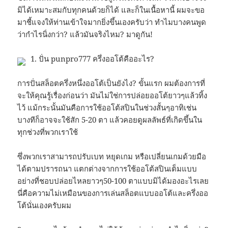
มิได้เหมาะสมกับทุกคนด้วยก็ได้ และก็ในเนื้อหานี้ ผมจะขอ
มาชี้แจงให้ท่านเข้าใจมากยิ่งขึ้นเองครับว่า ทำไมบางคนพูด
ว่ากำไรนิ่งกว่า? แล้วมันจริงไหม? มาดูกัน!
1. ปั่น punpro777 ครึ่งออโต้คืออะไร?
การปั่นสล็อตครึ่งหนึ่งออโต้เป็นยังไง? ขั้นแรก ผมต้องการที่
จะให้คุณรู้เรื่องก่อนว่า มันไม่ใช่การปล่อยออโต้ยาวๆแล้วทิ้ง
ไว้ แม้กระนั้นมันคือการใช้ออโต้สปินในช่วงสั้นๆอาทิเช่น
บางทีก็อาจจะใช้สัก 5-20 ตา แล้วคอยดูผลลัพธ์ที่เกิดขึ้นใน
ทุกช่วงที่พวกเราใช้
ซึ่งพวกเราสามารถปรับเบท หยุดเกม หรือเปลี่ยนเกมด้วยมือ
ได้ตามปรารถนา แตกต่างจากการใช้ออโต้สปินเต็มแบบ
อย่างที่ชอบปล่อยไหลยาวๆ50-100 ตาแบบมิได้มองอะไรเลย
นี่คือความไม่เหมือนของการเล่นสล็อตแบบออโต้และครึ่งออ
โต้นั่นเองครับผม