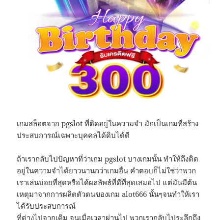
เกมสล็อตจาก pgslot ที่ติดอยู่ในความจำ มักเป็นเกมที่สร้าง
ประสบการณ์เฉพาะบุคคลได้ดิบได้ดี
ถ้าเรากลับไปปัญหาที่ว่าเกม pgslot บางเกมนั้น ทำให้ถึงติด
อยู่ในความจำได้ยาวนานกว่าเกมอื่น คำตอบก็ไม่ใช่ว่าพวก
เราเล่นบ่อยที่สุดหรือได้ผลลัพธ์ที่ดีที่สุดเสมอไป แต่มันมีต้น
เหตุมาจากการผลิตตัวตนของเกม alot666 นั้นๆจนทำให้เรา
ได้รับประสบการณ์
ที่ต่างไปจากเดิม จนเมื่อเวลาผ่านไป พวกเรากลับไประลึกถึง