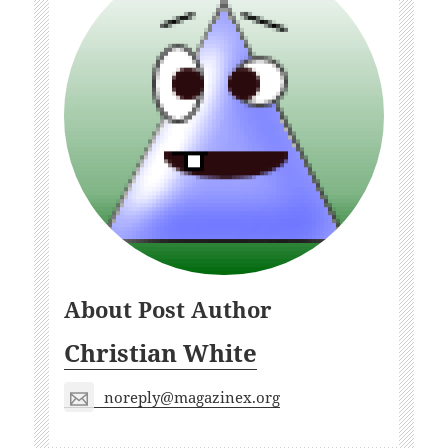
About Post Author
Christian White
noreply@magazinex.org