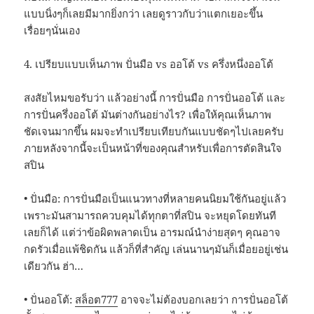
แบบนิ่งๆก็เลยมีมากยิ่งกว่า เลยดูราวกับว่าแตกเยอะขึ้น
เรื่อยๆนั่นเอง
4. เปรียบแบบเห็นภาพ ปั่นมือ vs ออโต้ vs ครึ่งหนึ่งออโต้
สงสัยไหมขอรับว่า แล้วอย่างนี้ การปั่นมือ การปั่นออโต้ และ
การปั่นครึ่งออโต้ มันต่างกันอย่างไร? เพื่อให้คุณเห็นภาพ
ชัดเจนมากขึ้น ผมจะทำเปรียบเทียบกันแบบชัดๆไปเลยครับ
ภายหลังจากนี้จะเป็นหน้าที่ของคุณสำหรับเพื่อการตัดสินใจ
สปิน
• ปั่นมือ: การปั่นมือเป็นแนวทางที่หลายคนนิยมใช้กันอยู่แล้ว
เพราะมันสามารถควบคุมได้ทุกตาที่สปิน จะหยุดโดยทันที
เลยก็ได้ แต่ว่าข้อผิดพลาดเป็น อารมณ์นำง่ายสุดๆ คุณอาจ
กดรัวเมื่อแพ้ชิดกัน แล้วก็ที่สำคัญ เล่นนานๆมันก็เมื่อยอยู่เช่น
เดียวกัน ฮ่า…
• ปั่นออโต้:
สล็อต777
อาจจะไม่ต้องบอกเลยว่า การปั่นออโต้