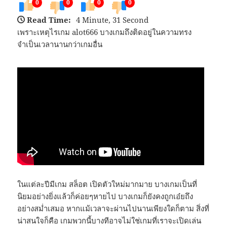
0
0
0
0
Read Time:
4 Minute, 31 Second
เพราะเหตุไรเกม alot666 บางเกมถึงติดอยู่ในความทรง
จำเป็นเวลานานกว่าเกมอื่น
ในแต่ละปีมีเกม สล็อต เปิดตัวใหม่มากมาย บางเกมเป็นที่
นิยมอย่างยิ่งแล้วก็ค่อยๆหายไป บางเกมก็ยังคงถูกเอ๋ยถึง
อย่างสม่ำเสมอ หากแม้เวลาจะผ่านไปนานเพียงใดก็ตาม สิ่งที่
น่าสนใจก็คือ เกมพวกนี้บางทีอาจไม่ใช่เกมที่เราจะเปิดเล่น