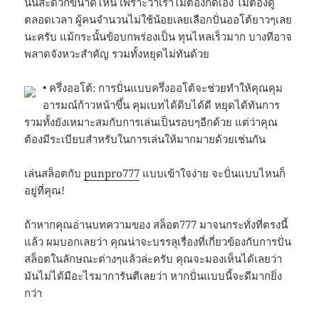
นั้นสะดวกขนาดไหน เพราะว่าเราไม่ต้องกดเอง ไม่ต้องดู
ตลอดเวลา ผู้คนจำนวนไม่ใช้น้อยเลยเลือกปั่นออโต้ยาวๆเลย
นะครับ แม้กระนั้นข้อบกพร่องเป็น ทุนไหลเร็วมาก บางทีอาจ
พลาดจังหวะสำคัญ รวมทั้งหยุดไม่ทันด้วย
• ครึ่งออโต้: การปั่นแบบครึ่งออโต้จะช่วยทำให้คุณคุม
อารมณ์ก้าวหน้าขึ้น คุมเบทได้ดิบได้ดี หยุดได้ทันการ
รวมทั้งยังเหมาะสมกับการเล่นเป็นรอบๆอีกด้วย แต่ว่าคุณ
ต้องมีระเบียบสำหรับในการเล่นให้มากมายด้วยเช่นกัน
เล่นสล็อตกับ
punpro777
แบบเข้าใจง่าย จะปั่นแบบไหนก็
อยู่ที่คุณ!
ถ้าหากคุณอ่านบทความของ สล็อต777 มาจนกระทั่งที่ตรงนี้
แล้ว ผมบอกเลยว่า คุณน่าจะบรรลุเรื่องที่เกี่ยวข้องกับการปั่น
สล็อตในลักษณะต่างๆแล้วล่ะครับ คุณจะมองเห็นได้เลยว่า
มันไม่ได้มีอะไรมาการันตีเลยว่า หากปั่นแบบนี้จะดีมากยิ่ง
กว่า