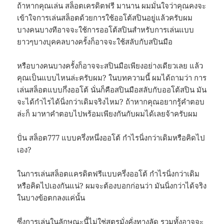
ถ้าหากคุณเล่น สล็อตเครดิตฟรี มานาน ผมมั่นใจว่าคุณคงจะ
เข้าใจการเล่นสล็อตด้วยการใช้ออโต้สปินอยู่แล้วครับผม
บางคนบางทีอาจจะใช้การออโต้สปินสำหรับการเล่นแบบ
ยาวๆบางบุคคลบางครั้งก็อาจจะใช้สลับกับสปินมือ
หรือบางคนบางครั้งก็อาจจะสปินมือเพียงอย่างเดียวเลย แล้ว
คุณเป็นแบบไหนล่ะครับผม? ในบทความนี้ ผมได้ถามว่า การ
เล่นสล็อตแบบกึ่งออโต้ นั่นก็คือสปินมือสลับกับออโต้สปิน มัน
จะได้กำไรได้นิ่งกว่าเดิมจริงไหม? ถ้าหากคุณอยากรู้คำตอบ
ล่ะก็ มาหาคำตอบไปพร้อมเพียงกันกับผมได้เลยจ้าครับผม
ปั่น สล็อต777 แบบครึ่งหนึ่งออโต้ กำไรนิ่งกว่าเดิมหรือคิดไป
เอง?
ในการเล่นสล็อตแครดิตฟรีแบบครึ่งออโต้ กำไรนิ่งกว่าเดิม
หรือคิดไปเองกันแน่? ผมจะต้องบอกก่อนว่า มันนิ่งกว่าได้จริง
ในบางข้อตกลงแค่นั้น
ซึ่งการเล่นในลักษณะนี้ไม่ใช่สูตรมั่งคั่งทางลัด รวมทั้งอาจจะ