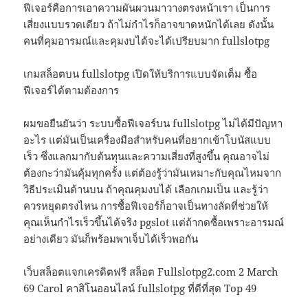
ฟีเจอร์คือการเอาความผันผวนมาวางตรงหน้าเรา เป็นการ
เสี่ยงแบบรวดเดียว ถ้าไม่กำไรก็อาจขาดหนักได้เลย ดังนั้น
คนที่คุมอารมณ์และคุมงบได้จะได้เปรียบมาก fullslotpg
เกมสล็อตบน fullslotpg เปิดให้บริการแบบจัดเต็ม ซื้อ
ฟีเจอร์ได้ตามต้องการ
ผมขอยืนยันว่า ระบบซื้อฟีเจอร์บน fullslotpg ไม่ได้มีปัญหา
อะไร แต่มันเป็นเครื่องมือสำหรับคนที่อยากเข้าโบนัสแบบ
เร็ว ซึ่งแลกมากับต้นทุนและความเสี่ยงที่สูงขึ้น คุณอาจไม่
ต้องกะว่ามันคุ้มทุกครั้ง แต่ต้องรู้ว่ามันเหมาะกับคุณไหมจาก
วิธีประเมินด้านบน ถ้าคุณคุมงบได้ เลือกเกมเป็น และรู้ว่า
ควรหยุดตรงไหน การซื้อฟีเจอร์ก็อาจเป็นทางลัดที่ช่วยให้
คุณเห็นกำไรเร็วขึ้นได้จริง pgslot แต่ถ้ากดซื้อเพราะอารมณ์
อย่างเดียว มันก็พร้อมพาเจ็บได้เร็วพอกัน
เว็บสล็อตแจกเครดิตฟรี สล็อต Fullslotpg2.com 2 March
69 Carol คาสิโนออนไลน์ fullslotpg ที่ดีที่สุด Top 49