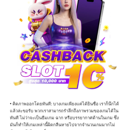
• คิดภาพออกโดยทันที: บางเกมเพียงแค่ได้ยินชื่อ เราก็นึกได้
แล้วล่ะขอรับ พวกเราสามารถรำลึกถึงภาพรวมของเกมได้ใน
ทันที ไม่ว่าจะเป็นธีมเกม ฉาก หรือบรรยากาศด้านในเกม ซึ่ง
มันก็ทำให้เกมเหล่านี้ผิดกลืนหายไปจากจำนวนเกมมากไม่