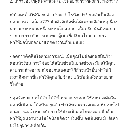
2. เพราะอะไรผู้คนจำนวนไม่ใช้น้อยกล่าวว่าผลกำไรนิ่งกว่า?
ทำไมคนไม่ใช่น้อยกล่าวว่าผลกำไรนิ่งกว่า? ผมจำเป็นต้อง
บอกก่อนว่า สล็อต777 มันมิได้เกิดขึ้นได้เพราะมีสาเหตุเนื่อง
มาจากระบบเกมหรือระบบเว็บแต่อย่างใดครับ มันมีเหตุมา
จากการกระทำการเล่นของผู้เล่นที่เปลี่ยนไปมามากกว่า
ทำให้ผลนั้นออกมาแตกต่างกันด้วยนั่นเอง
• ลดการตัดสินใจตามอารมณ์: เมื่อคุณไม่ต้องกดสปินรัวๆ
ตอนหัวร้อน การใช้ออโต้สปินช่วยในบางช่วงจะมีผลให้คุณ
สามารถถ่วงอารมณ์ของตนเองเอาไว้ก้าวหน้าขึ้น ทำให้มี
เวลาคิดมากขึ้น ทำให้คุณเสียช้าลง แล้วก็เล่นพังทลายยาก
ขึ้นด้วย
• คุมจังหวะเบทได้ดิบได้ดีขึ้น: พวกเราชอบใช้เบทคงเดิมใน
ตอนที่เปิดออโต้สปินอยู่แล้ว ทำให้พวกเราไม่เผลอเพิ่มเบทไป
ตามอารมณ์ เหมาะกับการใช้ประเมินกลไกของเกมอีกด้วย
ทำให้ผู้คนจำนวนไม่ใช้น้อยคิดว่า เงินขึ้น-ลงเป็นขั้น มิได้เหวี่
ยงไปๆมาๆเหลือเกิน