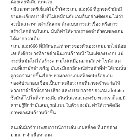
น้อยเลยทีเดียวบนเว็บ
• มีแนวทางพรีเซ็นท์ไม่ซ้ำใคร: เกม alot66 ที่ถูกจดจำมักมี
รานละเอียดบางสิ่งที่ไม่เหมือนกับเกมอื่นอย่างชัดเจน ไม่ว่า
จะเป็นแนวทางดำเนินเกม ต้นแบบการเล่าเรื่อง หรือการ
สร้างโลกด้านในเกม มันก็ทำให้พวกเราจดจำตัวตนของเกม
ได้มากกว่าเดิม
• เกม alot666 ที่มีลักษณะท่าทางของตัวเอง: เกมมากไม่น้อย
เลยทีเดียวบางทีอาจดำเนินงานก้าวหน้าในแง่ของระบบ แม้
กระนั้นมันไม่ได้สร้างความไม่เหมือนมากสักเท่าไรนัก แต่
เกมที่เรามักจำเจริญ มันจะมีเอกลักษณ์ส่วนตัวที่ทำให้เกมนั้น
ถูกจดจำมากขึ้นเรื่อยๆท่ามกลางเกมสล็อตนับร้อยเกม
• องค์ประกอบเชื่อมเป็นภาพเดียว: เกมที่น่าจดจำจะก่อให้
พวกเราจำอีกทั้งภาพ เสียง และบรรยากาศของเกม alot666
ซึ่งมันก็ไปในทิศทางเดียวกันนั่นแหละนะครับ พวกเราก็เลยมี
ความรู้สึกว่ามันสมบูรณ์แบบในตัวของมัน ทำให้เราคิดถึง
ภาพของมันก้าวหน้าขึ้น
คนเล่นมักจำประสบการณ์การเล่น เกมสล็อต ที่แตกต่าง
มากกว่าจำเนื้อหาเกม