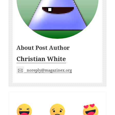
About Post Author
Christian White
noreply@magazinex.org