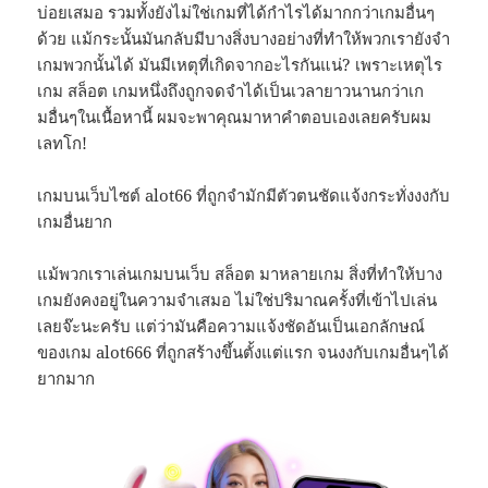
บ่อยเสมอ รวมทั้งยังไม่ใช่เกมที่ได้กำไรได้มากกว่าเกมอื่นๆ
ด้วย แม้กระนั้นมันกลับมีบางสิ่งบางอย่างที่ทำให้พวกเรายังจำ
เกมพวกนั้นได้ มันมีเหตุที่เกิดจากอะไรกันแน่? เพราะเหตุไร
เกม สล็อต เกมหนึ่งถึงถูกจดจำได้เป็นเวลายาวนานกว่าเก
มอื่นๆในเนื้อหานี้ ผมจะพาคุณมาหาคำตอบเองเลยครับผม
เลทโก!
เกมบนเว็บไซต์ alot66 ที่ถูกจำมักมีตัวตนชัดแจ้งกระทั่งงงกับ
เกมอื่นยาก
แม้พวกเราเล่นเกมบนเว็บ สล็อต มาหลายเกม สิ่งที่ทำให้บาง
เกมยังคงอยู่ในความจำเสมอ ไม่ใช่ปริมาณครั้งที่เข้าไปเล่น
เลยจ๊ะนะครับ แต่ว่ามันคือความแจ้งชัดอันเป็นเอกลักษณ์
ของเกม alot666 ที่ถูกสร้างขึ้นตั้งแต่แรก จนงงกับเกมอื่นๆได้
ยากมาก