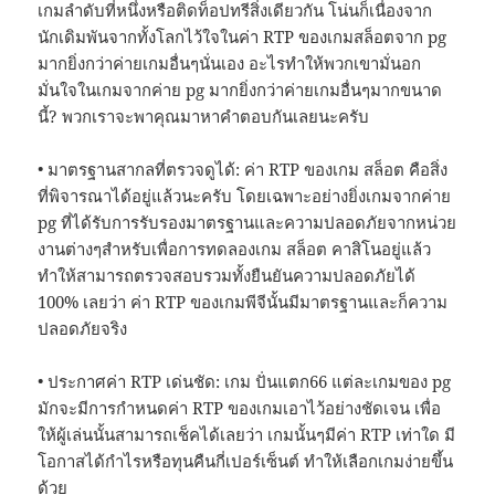
เกมลำดับที่หนึ่งหรือติดท็อปทรีสิ่งเดียวกัน โน่นก็เนื่องจาก
นักเดิมพันจากทั้งโลกไว้ใจในค่า RTP ของเกมสล็อตจาก pg
มากยิ่งกว่าค่ายเกมอื่นๆนั่นเอง อะไรทำให้พวกเขามั่นอก
มั่นใจในเกมจากค่าย pg มากยิ่งกว่าค่ายเกมอื่นๆมากขนาด
นี้? พวกเราจะพาคุณมาหาคำตอบกันเลยนะครับ
• มาตรฐานสากลที่ตรวจดูได้: ค่า RTP ของเกม สล็อต คือสิ่ง
ที่พิจารณาได้อยู่แล้วนะครับ โดยเฉพาะอย่างยิ่งเกมจากค่าย
pg ที่ได้รับการรับรองมาตรฐานและความปลอดภัยจากหน่วย
งานต่างๆสำหรับเพื่อการทดลองเกม สล็อต คาสิโนอยู่แล้ว
ทำให้สามารถตรวจสอบรวมทั้งยืนยันความปลอดภัยได้
100% เลยว่า ค่า RTP ของเกมพีจีนั้นมีมาตรฐานและก็ความ
ปลอดภัยจริง
• ประกาศค่า RTP เด่นชัด: เกม ปั่นแตก66 แต่ละเกมของ pg
มักจะมีการกำหนดค่า RTP ของเกมเอาไว้อย่างชัดเจน เพื่อ
ให้ผู้เล่นนั้นสามารถเช็คได้เลยว่า เกมนั้นๆมีค่า RTP เท่าใด มี
โอกาสได้กำไรหรือทุนคืนกี่เปอร์เซ็นต์ ทำให้เลือกเกมง่ายขึ้น
ด้วย