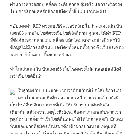
ผ่านการตรวจสอบ สล็อต ระดับสากล สุ่มจริง แจกรางวัลจริง
ไม่มีการล็อกผลหรือล็อกยูสใดๆทั้งสิ้นแน่นอนนะครับ
• อัปเดตค่า RTP ตรงกับเซิร์ฟเวอร์หลัก: ไม่ว่าคุณจะเล่น ปั่น
แตก66 ผ่านเว็บไซต์ตรงเว็บไซต์ใดก็ตาม คุณจะได้ค่า RTP
ที่ซิงค์ตรงจากค่ายเกม สล็อต หลักโดยเฉพาะอย่างยิ่ง ทำให้
ข้อมูลไม่มีการเปลี่ยนแปลงใดๆทั้งหมดทั้งปวง ซึ่งเว็บตรงของ
พวกเราก็เป็นอย่างงี้เลยล่ะครับผม
ทำไมเล่นเกมกับ ปั่นแตก66 เว็บไซต์ตรงไม่ผ่านเอเย่นต์ถึงดี
กว่าเว็บไซต์อื่น?
ในฐานะเว็บ ปั่นแตก66 นับว่าเป็นเว็บที่เปิดให้บริการเกม
มากไม่น้อยเลยทีเดียว แต่นอกเหนือจากเราแล้ว ก็ยังมี
เว็บไซต์อื่นๆอีกมากมายที่เปิดให้บริการเกมเดิมพันสิ่ง
เดียวกัน แล้วเพราะเหตุไรถึงยังจะต้องมาเล่นเกมกับพวกเรา
pgslot มากยิ่งกว่าเว็บไซต์อื่น? ผมได้ได้โอกาสคุยกับนักเดิม
พันเยอะมากที่สมัครเป็นสมาชิกเข้ามาอย่างนาน เหตุผลที่
พวกเขาไม่แปรไปใช้บริการ ปั่นแตก66 กับเว็บอื่นๆอีกเลยก็มี