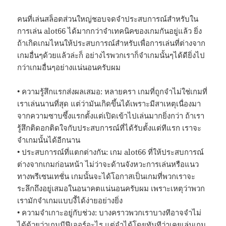
คนที่เล่นสล็อตส่วนใหญ่ชอบจดจำประสบการณ์สำหรับใน
การเล่น alot66 ได้มากกว่าจำเทคนิคของเกมกันอยู่แล้ว ยิ่ง
ถ้าเกิดเกมไหนให้ประสบการณ์สำหรับเพื่อการเล่นที่ต่างจาก
เกมอื่นๆด้วยแล้วล่ะก็ อย่างไรพวกเราก็จำเกมนั้นๆได้ดียิ่งไป
กว่าเกมอื่นๆอย่างแน่นอนครับผม
• ความรู้สึกแรกส่งผลเสมอ: หลายครา เกมที่ถูกจำไม่ใช่เกมที่
เราเล่นนานที่สุด แต่ว่ามันเกิดขึ้นได้เพราะมีสาเหตุเนื่องมา
จากความซาบซึ้งแรกตั้งแต่เปิดเข้าไปเล่นมากยิ่งกว่า ถ้าเรา
รู้สึกติดอกติดใจกับประสบการณ์ที่ได้รับตั้งแต่ทีแรก เราจะ
จำเกมนั้นได้อีกนาน
• ประสบการณ์ที่แตกต่างกัน: เกม alot66 ที่ให้ประสบการณ์
ต่างจากเกมก่อนหน้า ไม่ว่าจะด้านจังหวะการเล่นหรือแนว
ทางพรีเซนเทชั่น เกมนั้นจะได้โอกาสเป็นเกมที่พวกเราจะ
ระลึกถึงอยู่เสมอในอนาคตแน่นอนครับผม เพราะเหตุว่าพวก
เรามักจำเกมแบบงี้ได้ง่ายอย่างยิ่ง
• ความจำเกาะอยู่กับช่วง: บางคราวพวกเราบางทีอาจจำไม่
ได้ด้วยว่าเกมมีฟีเจอร์อะไร แต่จำได้โดยทันทีว่าเคยเล่นเกม