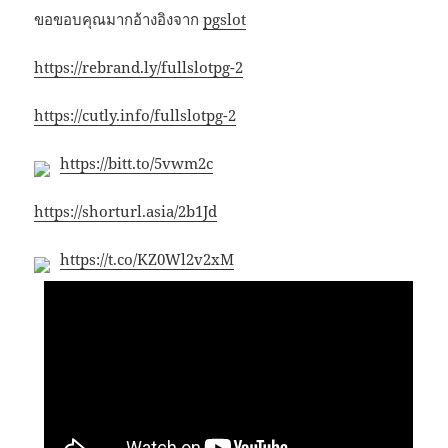
ขอขอบคุณมากอ้างอิงจาก
pgslot
https://rebrand.ly/fullslotpg-2
https://cutly.info/fullslotpg-2
https://bitt.to/5vwm2c
https://shorturl.asia/2b1Jd
https://t.co/KZ0Wl2v2xM