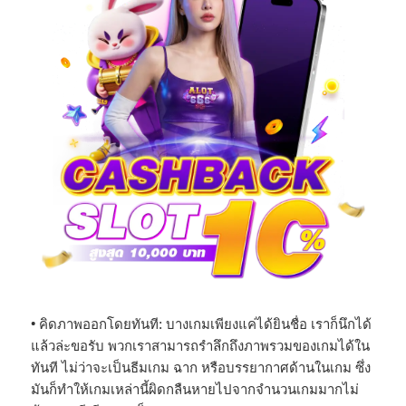
• คิดภาพออกโดยทันที: บางเกมเพียงแค่ได้ยินชื่อ เราก็นึกได้
แล้วล่ะขอรับ พวกเราสามารถรำลึกถึงภาพรวมของเกมได้ใน
ทันที ไม่ว่าจะเป็นธีมเกม ฉาก หรือบรรยากาศด้านในเกม ซึ่ง
มันก็ทำให้เกมเหล่านี้ผิดกลืนหายไปจากจำนวนเกมมากไม่