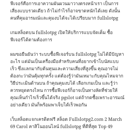
ฟีเจอร์คือการเอาความผันผวนมาวางตรงหน้าเรา เป็นการ
เสี่ยงแบบรวดเดียว ถ้าไม่กำไรก็อาจขาดหนักได้เลย ดังนั้น
คนที่คุมอารมณ์และคุมงบได้จะได้เปรียบมาก fullslotpg
เกมสล็อตบน fullslotpg เปิดให้บริการแบบจัดเต็ม ซื้อ
ฟีเจอร์ได้ตามต้องการ
ผมขอยืนยันว่า ระบบซื้อฟีเจอร์บน fullslotpg ไม่ได้มีปัญหา
อะไร แต่มันเป็นเครื่องมือสำหรับคนที่อยากเข้าโบนัสแบบ
เร็ว ซึ่งแลกมากับต้นทุนและความเสี่ยงที่สูงขึ้น คุณอาจไม่
ต้องกะว่ามันคุ้มทุกครั้ง แต่ต้องรู้ว่ามันเหมาะกับคุณไหมจาก
วิธีประเมินด้านบน ถ้าคุณคุมงบได้ เลือกเกมเป็น และรู้ว่า
ควรหยุดตรงไหน การซื้อฟีเจอร์ก็อาจเป็นทางลัดที่ช่วยให้
คุณเห็นกำไรเร็วขึ้นได้จริง pgslot แต่ถ้ากดซื้อเพราะอารมณ์
อย่างเดียว มันก็พร้อมพาเจ็บได้เร็วพอกัน
เว็บสล็อตแจกเครดิตฟรี สล็อต Fullslotpg2.com 2 March
69 Carol คาสิโนออนไลน์ fullslotpg ที่ดีที่สุด Top 49