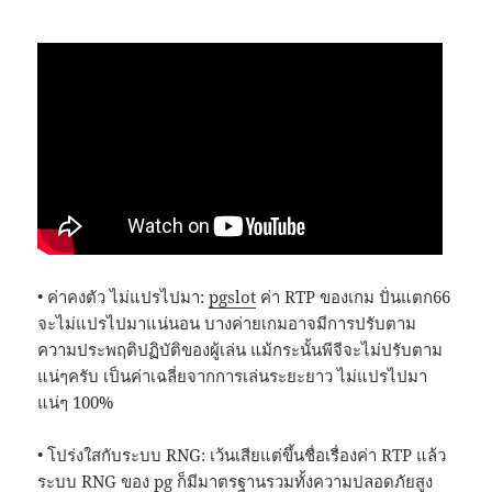
• ค่าคงตัว ไม่แปรไปมา:
pgslot
ค่า RTP ของเกม ปั่นแตก66
จะไม่แปรไปมาแน่นอน บางค่ายเกมอาจมีการปรับตาม
ความประพฤติปฏิบัติของผู้เล่น แม้กระนั้นพีจีจะไม่ปรับตาม
แน่ๆครับ เป็นค่าเฉลี่ยจากการเล่นระยะยาว ไม่แปรไปมา
แน่ๆ 100%
• โปร่งใสกับระบบ RNG: เว้นเสียแต่ขึ้นชื่อเรื่องค่า RTP แล้ว
ระบบ RNG ของ pg ก็มีมาตรฐานรวมทั้งความปลอดภัยสูง