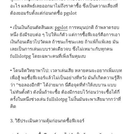
อะไร ผลลัพธ์เลยออกมาไม่ถึงราคาซื้อ ซึ่งเป็นความเสี่ยงที่
ต้องยอมรับตั้งแต่ก่อนกดซื้อ pgslot
• เป็นเงินก้อนตัดสินผล:
pgslot
การหมุนปกติ ถ้าพลาดรอบ
หนึ่ง ยังมีรอบต่อ ๆ ไปให้แก้ตัว แต่การซื้อฟีเจอร์คือการเอา
เงินก้อนเดียวไปวัดผล ถ้าชนะก็ชนะเลย ถ้าแพ้ก็แพ้เลย มัน
เลยเป็นการเล่นแบบรวดเดียวจบ ซึ่งไม่เหมาะกับทุกคน
fullslotpg โดยเฉพาะคนที่เพิ่งเริ่มคุมงบ
• โดนจิตวิทยาพาไป: เวลาเล่นเสีย หลายคนจะอยากเพิ่มเบท
เพื่อสู้ พอซื้อฟีเจอร์แล้วไม่เป็นอย่างที่หวัง มันก็เกิดความรู้สึก
ว่า “ขอลองอีกที” ได้ง่ายมาก นี่คือจุดที่ทำให้งบบาน แบบ
ไม่ทันตั้งตัว ดังนั้นถ้าจะซื้อ ต้องมีกรอบไว้ก่อนว่าจะซื้อได้กี่
ครั้งในหนึ่งช่วงเล่น fullslotpg ไม่งั้นมันจะพาเสียมากกว่าที่
คิด
3. วิธีประเมินความคุ้มก่อนกดซื้อฟีเจอร์