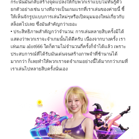
กระนั้นมันกลับสร้างจุดแปลงให้กับพวกเราแบบไม่ทันรู้ตัว
ยกตัวอย่างเช่น บางทีอาจเป็นเกมแรกที่เราเล่นของค่ายนี้ ชี้
ให้เห็นจักรูปแบบการเล่นใหม่ๆหรือเปิดมุมมองใหม่เกี่ยวกับ
สล็อตไปเลย ซึ่งมันสำคัญกว่าเยอะ
• ประสิทธิภาพสำคัญกว่าจำนวน: การเล่นหลายสิบครั้งมิได้
แสดงว่าพวกเราจะจำเกมนั้นได้ดีครับ เนื่องจากบางครั้ง เรา
เล่นเกม alot666 ใดก็ตามไม่จำนวนกี่ครั้งก็จำได้แล้ว เพราะ
ประสบการณ์ที่ได้รับมันเด่นจนสร้างภาพจำที่ช้านานได้
มากกว่า ก็เลยทำให้พวกเราจดจำเกมอย่างนี้ได้มากกว่าเกมที่
เราเล่นไปหลายสิบครั้งนั่นเอง