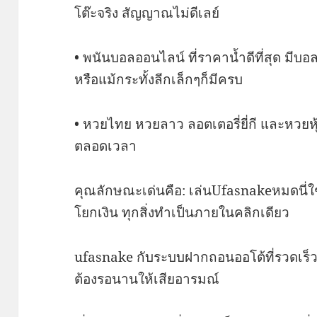
โต๊ะจริง สัญญาณไม่ดีเลย์
• พนันบอลออนไลน์ ที่ราคาน้ำดีที่สุด มีบอล
หรือแม้กระทั้งลีกเล็กๆก็มีครบ
• หวยไทย หวยลาว ลอตเตอรี่ยี่กี และหวยหุ
ตลอดเวลา
คุณลักษณะเด่นคือ: เล่นUfasnakeหมดนี่ใช้ย
โยกเงิน ทุกสิ่งทำเป็นภายในคลิกเดียว
ufasnake กับระบบฝากถอนออโต้ที่รวดเร็วถู
ต้องรอนานให้เสียอารมณ์