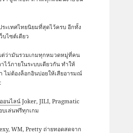
ะเทศไทยนิยมที่สุดไว้ครบ อีกทั้ง
ว็บไซต์เดียว
 แต่ว่ามันรวมเกมทุกหมวดหมู่ที่คน
เอาไว้ภายในระบบเดียวกัน ทำให้
า ไม่ต้องล็อกอินบ่อยให้เสียอารมณ์
:
ออนไลน์
Joker, JILI, Pragmatic
อบเล่นฟรีทุกเกม
, Sexy, WM, Pretty ถ่ายทอดสดจาก