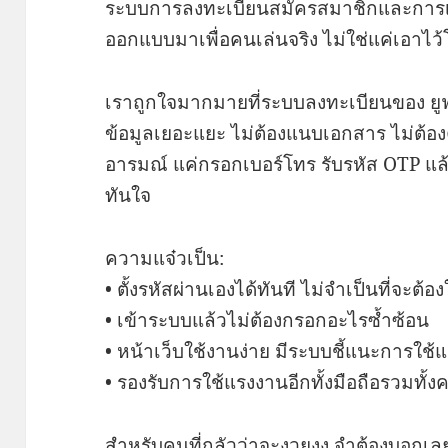
ระบบการลงทะเบียนสมัครสมาชิกและการเข
ออกแบบมาเพื่อคนเล่นจริง ไม่ใช่แค่เอาไว้
เราถูกใจมากมายที่ระบบลงทะเบียนของ ยูฟ่
ข้อมูลเยอะแยะ ไม่ต้องแนบเอกสาร ไม่ต้อ
อารมณ์ แค่กรอกเบอร์โทร รับรหัส OTP แล
ทันใจ
ความแจ๋วเป็น:
• ตั้งรหัสผ่านเองได้ทันที ไม่จำเป็นที่จะต้อง
• เข้าระบบแล้วไม่ต้องกรอกอะไรซ้ำซ้อน
• หน้าเว็บใช้งานง่าย มีระบบชี้แนะการใช
• รองรับการใช้แรงงานอีกทั้งมือถือรวมทั
สำหรับคนที่กลัวว่าจะงวยงง จำต้องบอกเลยว่