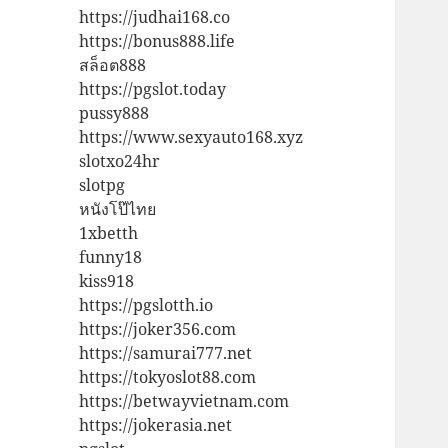
https://judhai168.co
https://bonus888.life
สล็อต888
https://pgslot.today
pussy888
https://www.sexyauto168.xyz
slotxo24hr
slotpg
หนังโป๊ไทย
1xbetth
funny18
kiss918
https://pgslotth.io
https://joker356.com
https://samurai777.net
https://tokyoslot88.com
https://betwayvietnam.com
https://jokerasia.net