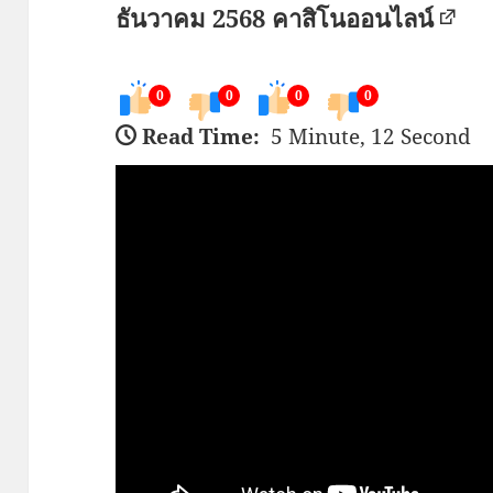
ธันวาคม 2568 คาสิโนออนไลน์
0
0
0
0
Read Time:
5 Minute, 12 Second