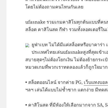
โดยไม่ต้องถามคนไหนกันเลย
ufasnake รวมเกมคาสิโนทุกต้นแบบที่คนปร
สล็อต คาสิโนสด กีฬา รวมทั้งลอตเตอรี่ในเ
ยูฟ่าเบท ไม่ได้มีแค่สล็อตหรือบาคาร่า
ประเทศไทยเล่นufasnakeสูงที่สุดเข้า
สบายสุดๆไม่ต้องโยกเงิน ไม่ต้องย้ายกระเป๋
หมวดเกมที่พวกเราทดลองแล้วก็ถูกใจมาก
• สล็อตออนไลน์ จากค่าย PG,
เว็บแทงบอล
ฯลฯ เล่นได้แบบไม่ซ้ำซาก แตกง่าย มีทดส
• คาสิโนสด ที่มีห้องให้เลือกมากจาก SA