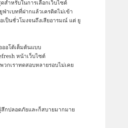
่สุดสำหรับในการเลือกเว็บไซต์
ูฟ่าเบทที่ฝากแล้วเครดิตไม่เข้า
เป็นชั่วโมงจนถึงเสียอารมณ์ แต่ ยู
ออโต้เต็มต้นแบบ
Refresh หน้าเว็บไซต์
นาที พวกเราทดสอบหลายรอบไม่เคย
์รู้สึกปลอดภัยและก็สบายมากมาย