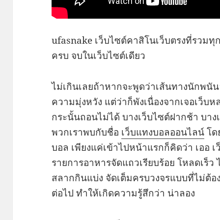
ufasnake เว็บไซต์คาสิโนเว็บตรงที่รวมท
ครบ จบในเว็บไซต์เดียว
ไม่เกินเลยถ้าหากจะพูดว่าเส้นทางนักพนัน
ความมุ่งหวัง แต่ว่าก็พังเนื่องจากเจอเว็บ
กระนั้นถอนไม่ได้ บางเว็บไซต์ฝากช้า บางเ
พวกเราพบกับชื่อ
เว็บแทงบอลออนไลน์
โดย
บอล เพียงแค่เข้าไปหน้าแรกก็คิดว่า เออ เว็บ
รายการอาหารจัดแถวเรียบร้อย โหลดเร็ว ไม่
สลากกินแบ่ง จัดเต็มครบวงจรแบบที่ไม่ต้อ
ต่อไป ทำให้เกิดความรู้สึกว่า น่าลอง