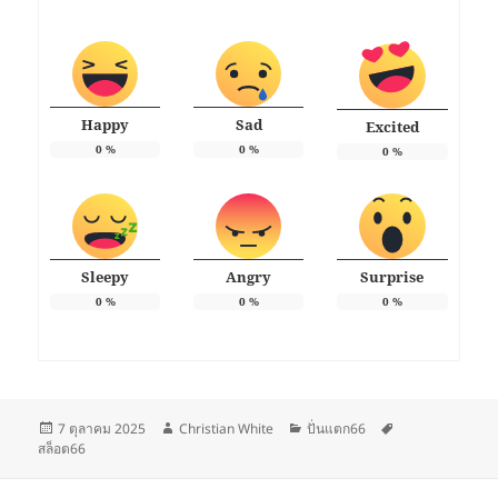
Happy
Sad
Excited
0
%
0
%
0
%
Sleepy
Angry
Surprise
0
%
0
%
0
%
เขียน
ผู้
หมวด
ป้าย
7 ตุลาคม 2025
Christian White
ปั่นแตก66
เมื่อ
เขียน
หมู่
กำกับ
สล็อต66
แนะแนว