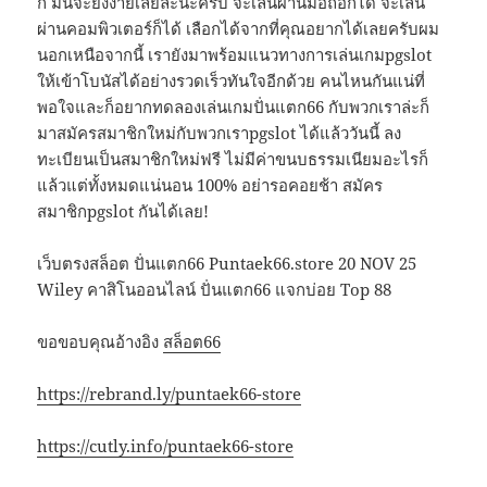
ก็ มันจะยิ่งง่ายเลยล่ะนะครับ จะเล่นผ่านมือถือก็ได้ จะเล่น
ผ่านคอมพิวเตอร์ก็ได้ เลือกได้จากที่คุณอยากได้เลยครับผม
นอกเหนือจากนี้ เรายังมาพร้อมแนวทางการเล่นเกมpgslot
ให้เข้าโบนัสได้อย่างรวดเร็วทันใจอีกด้วย คนไหนกันแน่ที่
พอใจและก็อยากทดลองเล่นเกมปั่นแตก66 กับพวกเราล่ะก็
มาสมัครสมาชิกใหม่กับพวกเราpgslot ได้แล้ววันนี้ ลง
ทะเบียนเป็นสมาชิกใหม่ฟรี ไม่มีค่าขนบธรรมเนียมอะไรก็
แล้วแต่ทั้งหมดแน่นอน 100% อย่ารอคอยช้า สมัคร
สมาชิกpgslot กันได้เลย!
เว็บตรงสล็อต ปั่นแตก66 Puntaek66.store 20 NOV 25
Wiley คาสิโนออนไลน์ ปั่นแตก66 แจกบ่อย Top 88
ขอขอบคุณอ้างอิง
สล็อต66
https://rebrand.ly/puntaek66-store
https://cutly.info/puntaek66-store