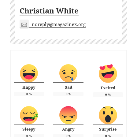
Christian White
noreply@magazinex.org
Happy
Sad
Excited
0
%
0
%
0
%
Sleepy
Angry
Surprise
0
%
0
%
0
%