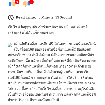
0
0
Read Time:
6 Minute, 33 Second
เว็บไซต์
happy168
เข้าร่วมพนันพนัน สล็อตเครดิตฟรี
เพลิดเพลินไปกับแจ็คพอตง่ายๆ
เมื่อเอ๋ยถึง สล็อตเครดิตฟรี ในโลกของเกมพนันออนไลน์
เว็บสล็อต168 ยอดเยี่ยมในชื่อที่เด่นและก็มีชื่อเสียงกัน
อย่างกว้างขวาง มันไม่เพียงแต่เป็นแหล่งรวมเกมสล็อตที่น่า
ระทึกใจเท่านั้น แม้กระนั้นยังเป็นสถานที่ที่นักเดิมพันสามารถ
เข้าถึงเครดิตฟรีแล้วก็ลุ้นแจ็คพอตได้อย่างง่ายๆด้วย ด้วย
ความชื่นชอบที่มากขึ้นแล้วก็จำนวนผู้เล่นที่มากมาย เว็บ
slot168 ก็เลยมีความสะดุดตาในด้านการให้บริการที่พร้อม
และก็ประสบการณ์การเล่นที่น่าพอใจ วันนี้พวกเราจะพาคุณ
ไปตรวจเนื้อหาเกี่ยวกับเว็บไซต์สล็อต ว่าเพราะเหตุไรมันถึง
เป็นที่พึงพอใจของนักพนันจำนวนมาก และเทคนิคและก็ข้อดี
สำหรับในการเข้าร่วมพนันกับเว็บนี้