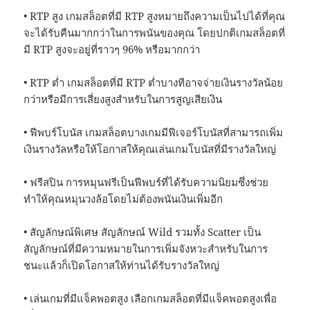
• RTP สูง เกมสล็อตที่มี RTP สูงหมายถึงความเป็นไปได้ที่คุณ
จะได้รับคืนมากกว่าในการพนันของคุณ โดยปกติเกมสล็อตที่
มี RTP สูงจะอยู่ที่ราวๆ 96% หรือมากกว่า
• RTP ต่ำ เกมสล็อตที่มี RTP ต่ำบางทีอาจจ่ายเงินรางวัลน้อย
กว่าหรือมีการเสี่ยงสูงสำหรับในการสูญเสียเงิน
• ฟีพบร์โบนัส เกมสล็อตบางเกมมีฟีเจอร์โบนัสที่สามารถเพิ่ม
เงินรางวัลหรือให้โอกาสให้คุณเล่นเกมโบนัสที่มีรางวัลใหญ่
• ฟรีสปิน การหมุนฟรีเป็นฟีพบร์ที่ได้รับความนิยมซึ่งช่วย
ทำให้คุณหมุนวงล้อโดยไม่ต้องพนันเงินเพิ่มอีก
• สัญลักษณ์พิเศษ สัญลักษณ์ Wild รวมทั้ง Scatter เป็น
สัญลักษณ์ที่มีความหมายในการเพิ่มจังหวะสำหรับในการ
ชนะแล้วก็เปิดโอกาสให้ท่านได้รับรางวัลใหญ่
• เล่นเกมที่มีแจ็คพอตสูง เลือกเกมสล็อตที่มีแจ็คพอตสูงเพื่อ