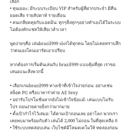
เลือก
• ทุนเยอะ: มีระบบระเบียบ VIP สำหรับผู้ที่ฝากประจำ มีคืน
ยอดเสีย รายสัปดาห์ รายเดือน
• คนเกลียดคุยกับแอดมิน: ทุกๆสิ่งทุกๆอย่างทำเองได้ในระบบ
ไม่ต้องทักแชทให้เสียเวล่ำเวลา
พูดง่ายๆคือ เล่นbrazil999 slotได้ทุกคน โดยไม่เคยทราบสึก
ว่าตนเองโดนเอารัดเอาเปรียบ
หากต้องการเริ่มต้นเล่นกับ brazil999 แบบคุ้มที่สุด เราขอ
เสนอแนะสิ่งพวกนี้
• เลือกเกมbrazil999 ทางเข้าที่เข้าใจง่ายก่อน: อย่างเช่น
สล็อต PG หรือบาคาร่าค่าย AE Sexy
• อย่ารับโปรโมชั่นหากยังไม่เข้าใจข้อแม้: เล่นแบบไม่รับ
โปร ถอนง่ายดายยิ่งกว่ามากมาย
• ตั้งเป้ากำไรไว้เสมอ: ได้ตามเป้าถอนเลย อย่าโลภ พวกเรา
เคยพบมาพร้อมกับตัว เล่นได้ 2,000 ไม่ถอน ในที่สุดเหลือ 0
• ใช้ระบบทดสอบเล่น: เว็บไซต์มีโหมดเดโมให้ ทดลองก่อน