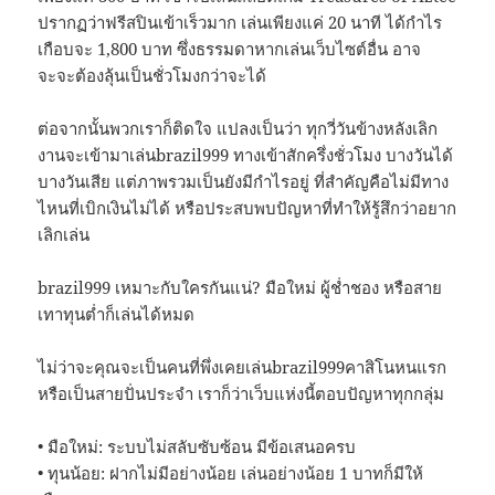
ปรากฏว่าฟรีสปินเข้าเร็วมาก เล่นเพียงแค่ 20 นาที ได้กำไร
เกือบจะ 1,800 บาท ซึ่งธรรมดาหากเล่นเว็บไซต์อื่น อาจ
จะจะต้องลุ้นเป็นชั่วโมงกว่าจะได้
ต่อจากนั้นพวกเราก็ติดใจ แปลงเป็นว่า ทุกวี่วันข้างหลังเลิก
งานจะเข้ามาเล่นbrazil999 ทางเข้าสักครึ่งชั่วโมง บางวันได้
บางวันเสีย แต่ภาพรวมเป็นยังมีกำไรอยู่ ที่สำคัญคือไม่มีทาง
ไหนที่เบิกเงินไม่ได้ หรือประสบพบปัญหาที่ทำให้รู้สึกว่าอยาก
เลิกเล่น
brazil999 เหมาะกับใครกันแน่? มือใหม่ ผู้ช่ำชอง หรือสาย
เทาทุนต่ำก็เล่นได้หมด
ไม่ว่าจะคุณจะเป็นคนที่พึ่งเคยเล่นbrazil999คาสิโนหนแรก
หรือเป็นสายปั่นประจำ เราก็ว่าเว็บแห่งนี้ตอบปัญหาทุกกลุ่ม
• มือใหม่: ระบบไม่สลับซับซ้อน มีข้อเสนอครบ
• ทุนน้อย: ฝากไม่มีอย่างน้อย เล่นอย่างน้อย 1 บาทก็มีให้