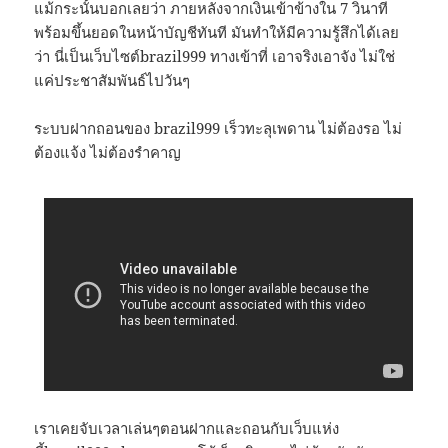
แม้กระนั้นบอกเลยว่า ภายหลังจากเงินเข้าข้างใน 7 วินาที
พร้อมขึ้นยอดในหน้าบัญชีทันที มันทำให้มีความรู้สึกได้เลย
ว่า นี่เป็นเว็บไซต์brazil999 ทางเข้าที่ เอาจริงเอาจัง ไม่ใช่
แค่ประชาสัมพันธ์ไปวันๆ
ระบบฝากถอนของ brazil999 เร็วทะลุเพดาน ไม่ต้องรอ ไม่
ต้องแจ้ง ไม่ต้องรำคาญ
เราเคยจับเวลาเล่นๆตอนฝากและถอนกับเว็บแห่ง