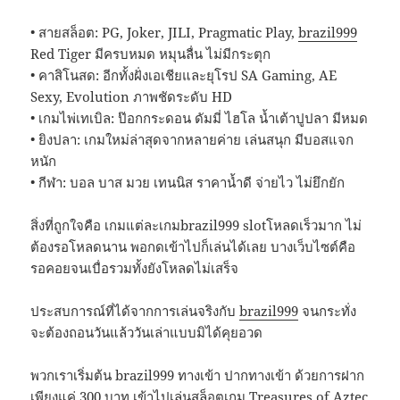
• สายสล็อต: PG, Joker, JILI, Pragmatic Play,
brazil999
Red Tiger มีครบหมด หมุนลื่น ไม่มีกระตุก
• คาสิโนสด: อีกทั้งฝั่งเอเชียและยุโรป SA Gaming, AE
Sexy, Evolution ภาพชัดระดับ HD
• เกมไพ่เทเบิล: ป๊อกกระดอน ดัมมี่ ไฮโล น้ำเต้าปูปลา มีหมด
• ยิงปลา: เกมใหม่ล่าสุดจากหลายค่าย เล่นสนุก มีบอสแจก
หนัก
• กีฬา: บอล บาส มวย เทนนิส ราคาน้ำดี จ่ายไว ไม่ยึกยัก
สิ่งที่ถูกใจคือ เกมแต่ละเกมbrazil999 slotโหลดเร็วมาก ไม่
ต้องรอโหลดนาน พอกดเข้าไปก็เล่นได้เลย บางเว็บไซต์คือ
รอคอยจนเบื่อรวมทั้งยังโหลดไม่เสร็จ
ประสบการณ์ที่ได้จากการเล่นจริงกับ
brazil999
จนกระทั่ง
จะต้องถอนวันแล้ววันเล่าแบบมิได้คุยอวด
พวกเราเริ่มต้น brazil999 ทางเข้า ปากทางเข้า ด้วยการฝาก
เพียงแค่ 300 บาท เข้าไปเล่นสล็อตเกม Treasures of Aztec