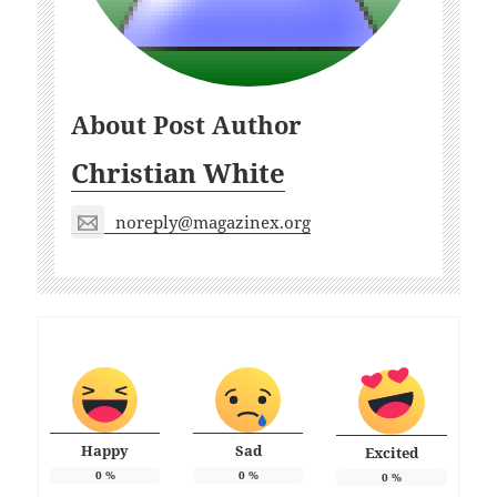
About Post Author
Christian White
noreply@magazinex.org
Happy
Sad
Excited
0
%
0
%
0
%