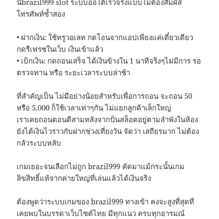
นี้brazil999 slot ระบบออโต้เร็วจริงแบบไม่ต้องสัมผัส
โทรศัพท์ซ้ำสอง
• ฝากเงิน: ใช้ทรูวอเลท กดโอนจากแอปเพียงแค่เดี๋ยวเดียว
กดรีเฟรชในเว็บ เงินเข้าแล้ว
• เบิกเงิน: กดถอนเสร็จ ได้เงินข้างใน 1 นาทีจริงๆไม่มีการ รอ
ตรวจทาน หรือ ระยะเวลาระบบล่าช้า
ที่สำคัญเป็น ไม่มีอย่างน้อยสำหรับเพื่อการถอน จะถอน 50
หรือ 5,000 ก็ใช้เวลาเท่าๆกัน ไม่แยกลูกค้าเล็กใหญ่
เราเคยถอนตอนตีสามหลังจากปั่นสล็อตอยู่ตามลำพังในห้อง
ยังได้เงินไวราวกับฝากช่วงเที่ยงวัน จัดว่า เสถียรมาก ไม่ต้อง
กลัวระบบหลับ
เกมเยอะจนเลือกไม่ถูก brazil999 คัดมาแม้กระนั้นเกม
ลิขสิทธิ์แท้จากค่ายใหญ่ที่เล่นแล้วได้เงินจริง
ต้องพูดว่าระบบเกมของ brazil999 ทางเข้า คงจะสูงที่สุดที่
เคยพบในบรรดาเว็บไซต์ไทย มีทุกแนว ครบทุกอารมณ์