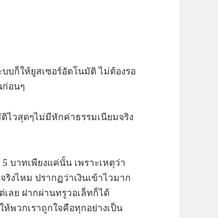
บบก็ให้ยูสเซอร์อัตโนมัติ ไม่ต้องรอ
นก่อนๆ
ติไวสุดๆไม่มีหักค่าธรรมเนียมจริง
บาทเพียงแค่นั้น เพราะเหตุว่า
ั้นจริงไหม ปรากฏว่าเงินเข้าไวมาก
่เลย ฝากผ่านทรูวอเล็ทก็ได้
ำให้พวกเราถูกใจคือทุกอย่างเป็น