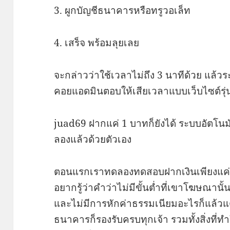
3. ผูกบัญชีธนาคารหรือทรูวอเล็ท
4. เสร็จ พร้อมลุยเลย
จะกล่าวว่าใช้เวลาไม่ถึง 3 นาทีด้วย แล้วระ
คอยแอดมินตอบให้เสียเวลาแบบเว็บไซต์รุ่
juad69 ฝากแค่ 1 บาทก็ยังได้ ระบบอัตโนมั
ลองแล้วด้วยตัวเอง
ตอนแรกเราทดลองทดสอบฝากเงินเพียงแค่ 5 
อยากรู้ว่าคำว่าไม่มีขั้นต่ำที่เขาโฆษณาน
และไม่มีการหักค่าธรรมเนียมอะไรก็แล้วแต
ธนาคารก็รองรับครบทุกเจ้า รวมทั้งสิ่งที่ท