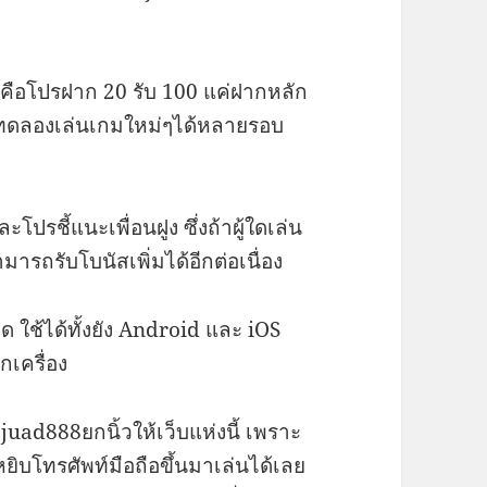
คือโปรฝาก 20 รับ 100 แค่ฝากหลัก
ช้ทดลองเล่นเกมใหม่ๆได้หลายรอบ
โปรชี้แนะเพื่อนฝูง ซึ่งถ้าผู้ใดเล่น
ารถรับโบนัสเพิ่มได้อีกต่อเนื่อง
ุด ใช้ได้ทั้งยัง Android และ iOS
เครื่อง
ad888ยกนิ้วให้เว็บแห่งนี้ เพราะ
ยิบโทรศัพท์มือถือขึ้นมาเล่นได้เลย