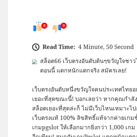
0
0
Read Time:
4 Minute, 50 Second
สล็อต66 เว็บตรงอันดับต้นๆขวัญใจชาวไ
ตอนนี้ แตกหนักแตกจริง สมัครเลย!
เว็บตรงอันดับหนึ่งขวัญใจคนประเทศไทยอ
เยอะที่สุดขณะนี้! บอกเลยว่า หากคุณกำลั
สล็อตเยอะที่สุดล่ะก็ ไม่มีเว็บไหนเหมาะไป
เว็บตรงแท้ 100% ลิขสิทธิ์แท้จากค่ายเกม
เกมpgslot ให้เลือกมากยิ่งกว่า 1,000 เกม 
อีกเพียบ! สนุกกับเกมPgslot แตกหนักแตกจ