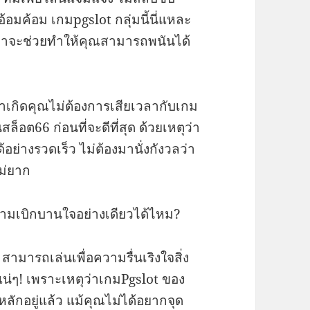
้อมค้อม เกมpgslot กลุ่มนี้นี่แหละ
่าจะช่วยทำให้คุณสามารถพนันได้
้าเกิดคุณไม่ต้องการเสียเวลากับเกม
ล็อต66 ก่อนที่จะดีที่สุด ด้วยเหตุว่า
อย่างรวดเร็ว ไม่ต้องมานั่งกังวลว่า
ไม่ยาก
วามเบิกบานใจอย่างเดียวได้ไหม?
สามารถเล่นเพื่อความรื่นเริงใจสิ่ง
แน่ๆ! เพราะเหตุว่าเกมPgslot ของ
หลักอยู่แล้ว แม้คุณไม่ได้อยากจุด