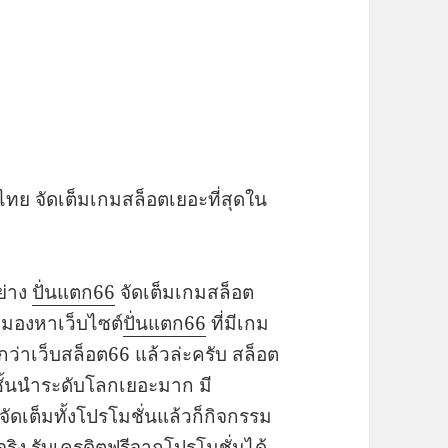
ทย จัดเต็มเกมสล็อตเยอะที่สุดใน
ย่าง
ปั่นแตก66
จัดเต็มเกมสล็อต
งมองหาเว็บไซต์
ปั่นแตก66
ที่มีเกม
กว่าเว็บสล็อต66 แล้วล่ะครับ สล็อต
ชั้นนำระดับโลกเยอะมาก มี
จัดเต็มทั้งโปรโมชั่นแล้วก็กิจกรรม
ริง รับเครดิตฟรีจากโปรโมชั่นได้