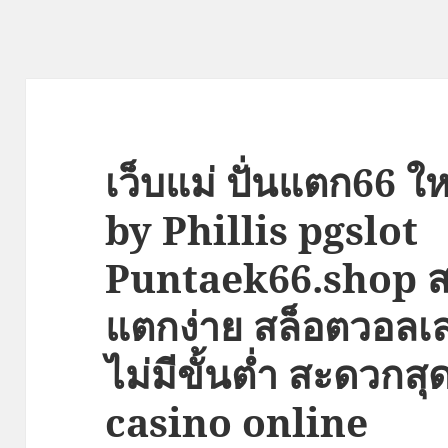
เว็บแม่ ปั่นแตก66 ใ
by Phillis pgslot
Puntaek66.shop สล
แตกง่าย สล็อตวอลเ
ไม่มีขั้นต่ำ สะดวกส
casino online