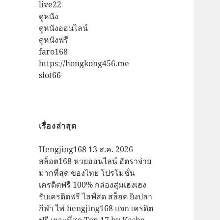
live22
ดูหนัง
ดูหนังออนไลน์
ดูหนังฟรี
faro168
https://hongkong456.me
slot66
เรื่องล่าสุด
Hengjing168 13 ส.ค. 2026
สล็อต168 หวยออนไลน์ อัตราจ่าย
มากที่สุด ของไทย โปรโมชั่น
เครดิตฟรี 100% กล่องสุ่มเฮงเฮง
รับเครดิตฟรี ไลฟ์สด สล็อต ยิงปลา
กีฬา ไพ่ hengjing168 แจก เครดิต