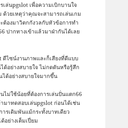
เล่นpgslot เพื่อความเบิกบานใจ
ผม ด้วยเหตุว่าคุณจะสามารถเล่นเกม
่จะต้องมาวิตกกังวลกับหัวข้อการทำ
66 ปากทางเข้าแล้วมาฝ่ากันได้เลย
ot ดีไซน์งานภาพและก็เสียงที่ดีแบบ
ได้อย่างสบายใจ ไม่กดดันหรือรู้สึก
มพันได้อย่างสบายใจมากขึ้น
ไม่ใช้น้อยที่ต้องการเล่นปั่นแตก66
เข้ามาทดสอบเล่นpgslot ก่อนได้เช่น
บการเดิมพันแม้กระทั้งบาทเดียว
้อย่างเต็มเปี่ยม