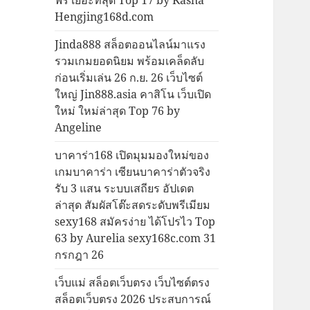
ฟรี เยอะที่สุด Top 17 by Kasha
Hengjing168d.com
Jinda888 สล็อตออนไลน์มาแรง
รวมเกมยอดนิยม พร้อมเคล็ดลับ
ก่อนเริ่มเล่น 26 ก.ย. 26 เว็บไซต์
ใหญ่ Jin888.asia คาสิโน เว็บเปิด
ใหม่ ใหม่ล่าสุด Top 76 by
Angeline
บาคาร่า168 เปิดมุมมองใหม่ของ
เกมบาคาร่า เซียนบาคาร่าตัวจริง
รับ 3 แสน ระบบเสถียร อัปเดต
ล่าสุด สัมผัสโต๊ะสดระดับพรีเมียม
sexy168 สมัครง่าย ได้โปรไว Top
63 by Aurelia sexy168c.com 31
กรกฎา 26
เว็บแม่ สล็อตเว็บตรง เว็บไซต์ตรง
สล็อตเว็บตรง 2026 ประสบการณ์