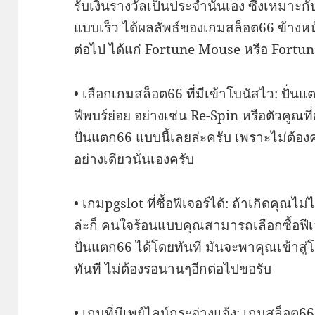
รับเงินรางวัลเป็นประจำนั่นเอง ซึ่งเหมา
แบบเร็ว ได้ผลลัพธ์ของเกมสล็อต66 ข้างห
ต่อไป ได้แก่ Fortune Mouse หรือ Fortu
• เลือกเกมสล็อต66 ที่มีเข้าโบนัสไว:
ปั่นแ
ฟีพบร์ย่อย อย่างเช่น Re-Spin หรือตัวคูณท
ปั่นแตก66 แบบนี้เลยล่ะครับ เพราะไม่ต้อ
อย่างเดียวนั่นเองครับ
• เกมpgslot ที่ซื้อฟีเจอร์ได้: ถ้าเกิดคุ
ล่ะก็ คนใจร้อนแบบคุณสามารถเลือกซื้อฟี
ปั่นแตก66 ได้โดยทันที มันจะพาคุณเข้าสู
ทันที ไม่ต้องรอนานๆอีกต่อไปขอรับ
• เกมที่มีเพย์ไลน์กระจ่างแจ้ง: เกมสล็อต66 