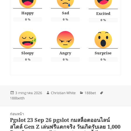
Happy
Sad
Excited
0
%
0
%
0
%
Sleepy
Angry
Surprise
0
%
0
%
0
%
เขียน
ผู้
หมวด
ป้าย
3 กรกฎาคม 2026
Christian White
188bet
เมื่อ
เขียน
หมู่
กำกับ
188betth
แนะแนว
ก่อนหน้า
เรื่อง
Pgslot 23 Sep 26 pgslot กมสล็อตออนไลน์
เรื่อง
สไตล์ Gen Z เล่นฟรีแตกจริง วันเกิดรับเลย 1,000
ก่อน