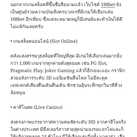
นอกจากเกมสล็อตที่ขึ้นชื่อลือนามแล้ว เว็บไซต์
188bet
ยัง
เป็นศูนย์รวมความบันเทิงครบวงจรที่มีเกมให้เลือกเล่น
188bet อีกเพียบ ซึ่งแต่ละหมวดหมู่ก็มีเสน่ห์และทำเงินได้ดี
ไม่แพ้กันเลยครับ
• เกมสล็อตออนไลน์ (Slot Online)
คลังแสงสรรพวุธสล็อตที่ใหญ่ที่สุด มีเกมให้เลือกเล่นมากยิ่ง
กว่า 1,000 เกมจากทุกค่ายดังสุดยอด เช่น PG Slot,
Pragmatic Play, Joker Gaming แล้วก็อีกเยอะแยะ กราฟิก
สวยอลังการระดับ 3D แอนิเมชันลื่นไหล ไม่มีสะดุด
เอฟเฟกต์เสียงตื่นเต้นตื่นเต้น ชักชวนลุ้นระทึกทุกวินาทีที่วง
ล้อหมุน
• คาสิโนสด (Live Casino)
ส่งตรงภาพบรรยากาศความคมชัดระดับ HD จากคาสิโนจริง
ในต่างประเทศ มีดีลเลอร์สาวสวยสุดน่ามองรอแจกไพ่และก็
ให้บริการตลอด 24 ชั่วโมง มีให้เลือกเล่นอีกทั้ง บาคาร่า, เสือ