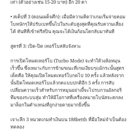
เท่า (ตัวอย่างเช่น 15-20 บาท) อีก 20 ตา
• สเต็ปที่ 3 (ตอนเผด็จศึก): เมื่อมีความคิดว่าเกมเริ่มจ่ายคอม
โบหนักๆให้ปรับเบทขึ้นไปในระดับสูงสุดที่คุณรับความเสี่ยง
ได้ ทันทีที่เข้าฟรีสปิน คุณจะได้เงินก้อนโตกลับมาทันที
สูตรที่ 3: เปิด-ปิด เทอร์โบสลับจังหวะ
การเปิดโหมดเทอร์โบ (Turbo Mode) จะทำให้วงล้อหมุน
เร็วขึ้น ซึ่งเหมาะกับการข้ามขณะที่เกมเงียบๆแม้กระนั้นสูตร
เด็ดคือ ให้คุณเปิดโหมดเทอร์โบกดไป 10 ครั้ง แล้วหลังจาก
นั้นปิดโหมดเทอร์โบแล้วกดแบบปกติอีก 5 ครั้ง การสับ
เปลี่ยนความเร็วสำหรับการหมุนอย่างงี้จะไปรบกวนอัลกอริ
ทึมของระบบสุ่ม ทำให้มีโอกาสที่เครื่องหมายโบนัสจะตกลง
มาล็อกในตำแหน่งที่ถูกง่ายดายมากยิ่งขึ้น
เจาะลึก 3 หมวดเกมทำเงินบน 188betth ที่มือใหม่จำเป็นต้อง
ทดลอง