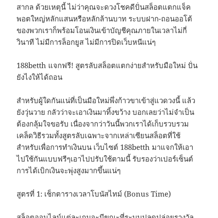
สากล ด้วยเหตุนี้ ไม่ว่าคุณจะดวงโชคดีปั่นสล็อตแตกแจ็ค
พอตใหญ่หลักแสนหรือหลักล้านบาท ระบบฝาก-ถอนออโต้
ของพวกเราก็พร้อมโอนเงินเข้าบัญชีคุณภายในเวลาไม่กี่
วินาที ไม่มีการล็อกยูส ไม่มีการปิดเว็บหนีแน่ๆ
188betth แจกฟรี! สูตรลับสล็อตแตกง่ายสำหรับมือใหม่ ปั่น
ยังไงให้ได้ถอน
สำหรับผู้ใดกันแน่ที่เป็นมือใหม่พึ่งก้าวขาเข้าสู่แวดวงนี้ แล้ว
ยังวุ่นวาย กลัวว่าจะเอาเงินมาทิ้งขว้าง บอกเลยว่าไม่จำเป็น
ต้องกลุ้มใจขอรับ เนื่องจากว่าวันนี้พวกเราได้เก็บรวบรวม
เคล็ดวิธีรวมทั้งสูตรลับเฉพาะจากเหล่าเซียนสล็อตที่ใช้
สำหรับเพื่อการทำเงินบน เว็บไซต์ 188betth มาแจกให้เอา
ไปใช้กันแบบฟรีๆเอาไปปรับใช้ตามนี้ รับรองว่าเปอร์เซ็นต์
การได้เบิกเงินจะพุ่งสูงมากขึ้นแน่ๆ
สูตรที่ 1: เช็กตารางเวลาโบนัสไทม์ (Bonus Time)
สล็อตออนไลน์แต่ละเกมจะมีขณะที่ระบบปลดปล่อยรางวัล