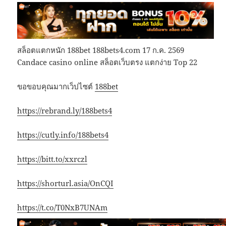
สล็อตแตกหนัก 188bet 188bets4.com 17 ก.ค. 2569
Candace casino online สล็อตเว็บตรง แตกง่าย Top 22
ขอขอบคุณมากเว็ปไซต์
188bet
https://rebrand.ly/188bets4
https://cutly.info/188bets4
https://bitt.to/xxrczl
https://shorturl.asia/OnCQI
https://t.co/T0NxB7UNAm