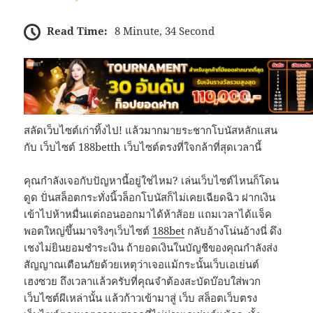
Read Time:
8 Minute, 34 Second
สลัดเว็บไซต์เก่าทิ้งไป! แล้วมากมายระชากโบนัสหลักแสน
กับ เว็บไซต์ 188betth เว็บไซต์ตรงที่ใจกล้าที่สุดเวลานี้
คุณกำลังเจอกับปัญหานี้อยู่ใช่ไหม? เล่นเว็บไซต์ไหนก็โดน
ดูด ปั่นสล็อตกระทั่งนิ้วล็อกโบนัสก็ไม่เคยเฉียดฉิว ฝากเงิน
เข้าไปห้าหมื่นแต่ถอนออกมาได้ห้าส้อย แถมเวลาได้แจ็ค
พอตใหญ่ขึ้นมาจริงๆเว็บไซต์
188bet
กลับอ้างโน่นอ้างนี่ ดึง
เชงไม่ยินยอมชำระเงิน ถ้ายอดเงินในบัญชีของคุณกำลังส่ง
สัญญาณเตือนภัยด้วยเหตุว่าเจอแม้กระนั้นเว็บเอเย่นต์
เฮงซวย ถึงเวลาแล้วครับที่คุณจำต้องสะบัดบ๊อบใส่พวก
เว็บไซต์ผีเหล่านั้น แล้วก้าวเข้ามาสู่ เว็บ สล็อตเว็บตรง