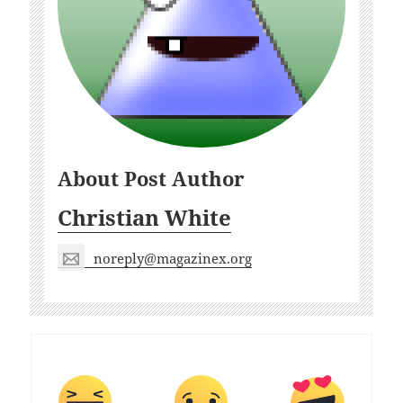
About Post Author
Christian White
noreply@magazinex.org