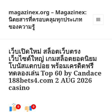
magazinex.org – Magazinex:
นิตยสารที่ครอบคลุมทุกประเภท
ของความรู้
เมนู
และวิด
เจ็ต
เว็บเปิดใหม่ สล็อตเว็บตรง
เว็บไซต์ใหญ่ เกมสล็อตยอดนิยม
โบนัสแตกบ่อย พร้อมเครดิตฟรี
ทดลองเล่น Top 60 by Candace
188bets4.com 2 AUG 2026
casino
0
0