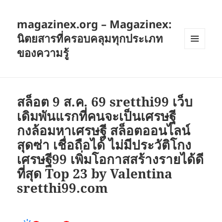
magazinex.org – Magazinex:
นิตยสารที่ครอบคลุมทุกประเภท
ของความรู้
เมนู
และวิด
เจ็ต
สล็อต 9 ส.ค. 69 sretthi99 เว็บ
เดิมพันแรกที่คนจะเป็นเศรษฐี
กงล้อมหาเศรษฐี สล็อตออนไลน์
สุดซ่า เชื่อถือได้ ไม่มีประวัติโกง
เศรษฐี99 เพิ่มโอกาสสร้างรายได้ดี
ที่สุด Top 23 by Valentina
sretthi99.com