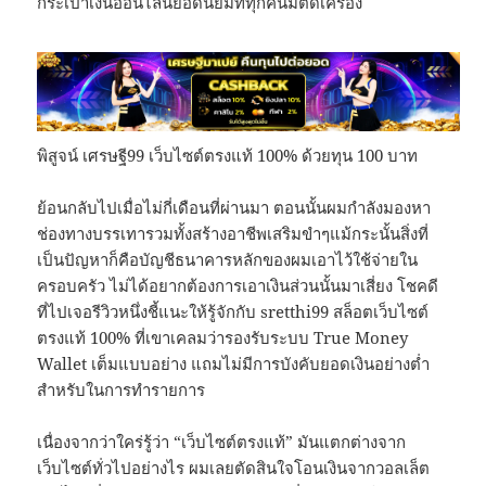
กระเป๋าเงินออนไลน์ยอดนิยมที่ทุกคนมีติดเครื่อง
พิสูจน์ เศรษฐี99 เว็บไซต์ตรงแท้ 100% ด้วยทุน 100 บาท
ย้อนกลับไปเมื่อไม่กี่เดือนที่ผ่านมา ตอนนั้นผมกำลังมองหา
ช่องทางบรรเทารวมทั้งสร้างอาชีพเสริมขำๆแม้กระนั้นสิ่งที่
เป็นปัญหาก็คือบัญชีธนาคารหลักของผมเอาไว้ใช้จ่ายใน
ครอบครัว ไม่ได้อยากต้องการเอาเงินส่วนนั้นมาเสี่ยง โชคดี
ที่ไปเจอรีวิวหนึ่งชี้แนะให้รู้จักกับ sretthi99 สล็อตเว็บไซต์
ตรงแท้ 100% ที่เขาเคลมว่ารองรับระบบ True Money
Wallet เต็มแบบอย่าง แถมไม่มีการบังคับยอดเงินอย่างต่ำ
สำหรับในการทำรายการ
เนื่องจากว่าใคร่รู้ว่า “เว็บไซต์ตรงแท้” มันแตกต่างจาก
เว็บไซต์ทั่วไปอย่างไร ผมเลยตัดสินใจโอนเงินจากวอลเล็ต