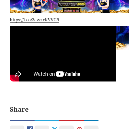
https://t.co/3awzrKVVG9
Share