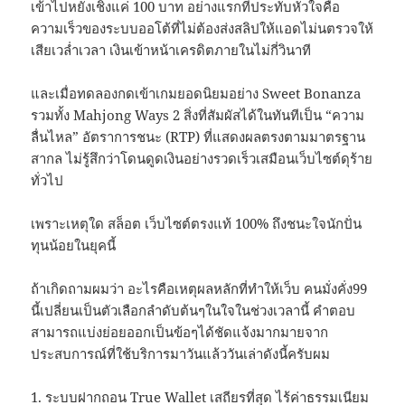
เข้าไปหยั่งเชิงแค่ 100 บาท อย่างแรกที่ประทับหัวใจคือ
ความเร็วของระบบออโต้ที่ไม่ต้องส่งสลิปให้แอดไม่นตรวจให้
เสียเวล่ำเวลา เงินเข้าหน้าเครดิตภายในไม่กี่วินาที
และเมื่อทดลองกดเข้าเกมยอดนิยมอย่าง Sweet Bonanza
รวมทั้ง Mahjong Ways 2 สิ่งที่สัมผัสได้ในทันทีเป็น “ความ
ลื่นไหล” อัตราการชนะ (RTP) ที่แสดงผลตรงตามมาตรฐาน
สากล ไม่รู้สึกว่าโดนดูดเงินอย่างรวดเร็วเสมือนเว็บไซต์ดุร้าย
ทั่วไป
เพราะเหตุใด สล็อต เว็บไซต์ตรงแท้ 100% ถึงชนะใจนักปั่น
ทุนน้อยในยุคนี้
ถ้าเกิดถามผมว่า อะไรคือเหตุผลหลักที่ทำให้เว็บ คนมั่งคั่ง99
นี้เปลี่ยนเป็นตัวเลือกลำดับต้นๆในใจในช่วงเวลานี้ คำตอบ
สามารถแบ่งย่อยออกเป็นข้อๆได้ชัดแจ้งมากมายจาก
ประสบการณ์ที่ใช้บริการมาวันแล้ววันเล่าดังนี้ครับผม
1. ระบบฝากถอน True Wallet เสถียรที่สุด ไร้ค่าธรรมเนียม