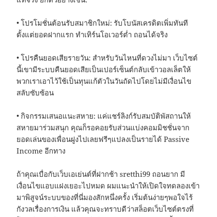
• โปรโมชั่นต้อนรับสมาชิกใหม่: รับโบนัสเครดิตเพิ่มทันที
ตั้งแต่ยอดฝากแรก ทำเทิร์นโอเวอร์ต่ำ ถอนได้จริง
• โปรคืนยอดเสียรายวัน: สำหรับวันไหนที่ดวงไม่มา เว็บไซต์
นี้เขามีระบบคืนยอดเสียเป็นเปอร์เซ็นต์กลับเข้าวอลเล็ตให้
พวกเราเอาไว้ใช้เป็นทุนแก้ตัวในวันถัดไปโดยไม่มีเงื่อนไข
สลับซับซ้อน
• กิจกรรมเสนอแนะสหาย: แค่แชร์ลิงก์รับสมบัติพัสถานให้
สหายมาร่วมสนุก คุณก็รอคอยรับส่วนแบ่งคอมมิชชั่นจาก
ยอดเล่นของเพื่อนฝูงไปเลยฟรีๆแปลงเป็นรายได้ Passive
Income อีกทาง
ถ้าคุณเบื่อกับเว็บเอเย่นต์ที่ฝากช้า sretthi99 ถอนยาก มี
เงื่อนไขแอบแฝงเยอะไปหมด ผมแนะนำให้เปิดใจทดลองเข้า
มาพิสูจน์ระบบของที่นี่มองสักหนึ่งครั้ง เริ่มต้นง่ายๆพอใจไร้
กังวลเรื่องการเงิน แล้วคุณจะทราบดีว่าสล็อตเว็บไซต์ตรงที่