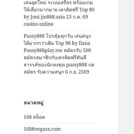
เล่นยุคใหม่ ระบบเสถียร พร้อมเกม
ให้เลือกมากมาย เครดิตฟรี Top 80
by Joni jin888.asia 23 ก.ค. 69
casino online
Pussy888 โปรคุ้มทุกวัน เล่นสนุก
ได้มากกว่าเดิม Top 98 by Ilana
Pussy888play.me สมัครรับ 500
สมัครสมาชิกกับเครดิตฟรีทันที
สวรรค์ของนักลงทุน pussy888 กด
สมัคร รับความสนุก 6 ก.ย. 2569
หมวดหมู่
168 สล็อต
1688vegasx.com