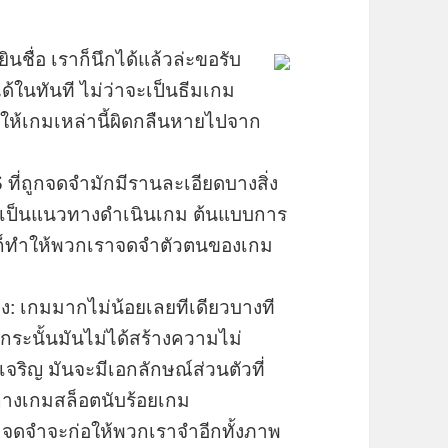
นชื่อ เราก็นึกได้แล้วล่ะขอรับ
นทันที ไม่ว่าจะเป็นธีมเกม
ให้เกมเหล่านี้ผิดกลืนหายไปจาก
 ที่ถูกจดจำมักมีรานละเอียดบางสิ่ง
่าจะเป็นแนวทางดำเนินเกม ต้นแบบการ
ันก็ทำให้พวกเราจดจำตัวตนของเกม
อง: เกมมากไม่น้อยเลยทีเดียวบางที
ระนั้นมันไม่ได้สร้างความไม่
จริญ มันจะมีเอกลักษณ์ส่วนตัวที่
กลางเกมสล็อตนับร้อยเกม
น่าจดจำจะก่อให้พวกเราจำอีกทั้งภาพ