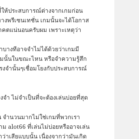
ที่ให้ประสบการณ์ต่างจากเกมก่อน
างพรีเซนเทชั่น เกมนั้นจะได้โอกาส
นาคตแน่นอนครับผม เพราะเหตุว่า
าบางทีอาจจำไม่ได้ด้วยว่าเกมมี
เกมนั้นในขณะไหน หรือจำความรู้สึก
รงจำนั้นๆเชื่อมโยงกับประสบการณ์
ำ ไม่จำเป็นที่จะต้องเล่นบ่อยที่สุด
้น จำนวนมากไม่ใช่เกมที่พวกเรา
กม alot66 ที่เล่นไม่บ่อยหรืออาจเล่น
ว่าเสียแบบนั้น เนื่องจากว่ามันเกิด