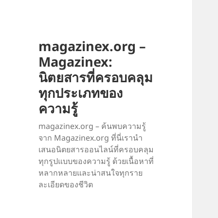
magazinex.org –
Magazinex:
นิตยสารที่ครอบคลุม
ทุกประเภทของ
ความรู้
magazinex.org – ค้นพบความรู้
จาก Magazinex.org ที่นี่เรานำ
เสนอนิตยสารออนไลน์ที่ครอบคลุม
ทุกรูปแบบของความรู้ ด้วยเนื้อหาที่
หลากหลายและน่าสนใจทุกราย
ละเอียดของชีวิต