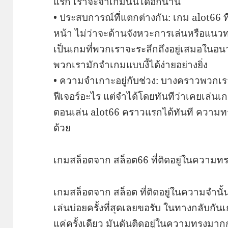
แรก เราจะจำเกมนั้นได้อีกนาน
• ประสบการณ์ที่แตกต่างกัน: เกม alot66 
หน้า ไม่ว่าจะด้านจังหวะการเล่นหรือแนวท
เป็นเกมที่พวกเราจะระลึกถึงอยู่เสมอในอ
พวกเรามักจำเกมแบบงี้ได้ง่ายอย่างยิ่ง
• ความจำเกาะอยู่กับช่วง: บางคราวพวกเร
ฟีเจอร์อะไร แต่จำได้โดยทันทีว่าเคยเล่น
ตอนเล่น alot66 คราวแรกได้ทันที ความท
ด้วย
เกมสล็อตจาก สล็อต66 ที่ติดอยู่ในความทรงจ
เกมสล็อตจาก สล็อต ที่ติดอยู่ในความจำนั
เล่นบ่อยครั้งที่สุดเลยขอรับ ในทางกลับกันเ
แค่ครั้งเดียว มันดันติดอยู่ในความทรงมากก