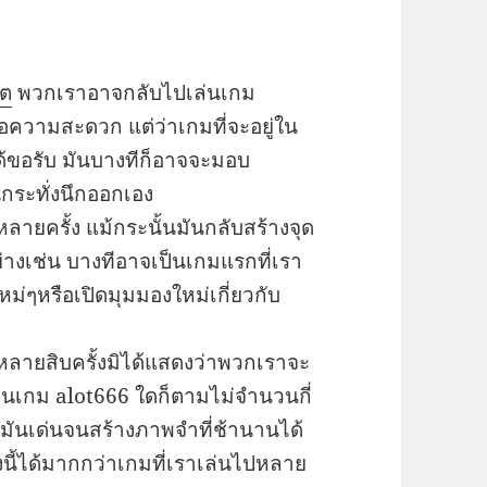
อต
พวกเราอาจกลับไปเล่นเกม
อความสะดวก แต่ว่าเกมที่จะอยู่ใน
็ได้ขอรับ มันบางทีก็อาจจะมอบ
กระทั่งนึกออกเอง
หลายครั้ง แม้กระนั้นมันกลับสร้างจุด
่างเช่น บางทีอาจเป็นเกมแรกที่เรา
ใหม่ๆหรือเปิดมุมมองใหม่เกี่ยวกับ
ลายสิบครั้งมิได้แสดงว่าพวกเราจะ
เล่นเกม alot666 ใดก็ตามไม่จำนวนกี่
ับมันเด่นจนสร้างภาพจำที่ช้านานได้
ี้ได้มากกว่าเกมที่เราเล่นไปหลาย