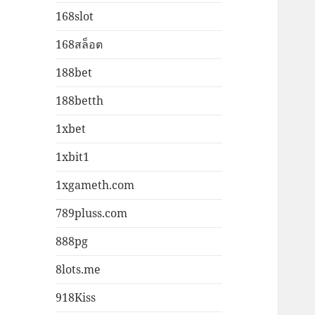
168slot
168สล็อต
188bet
188betth
1xbet
1xbit1
1xgameth.com
789pluss.com
888pg
8lots.me
918Kiss