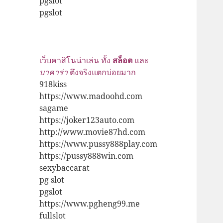
pgslot
pgslot
เว็บคาสิโนน่าเล่น ทั้ง
สล็อต
และ
บาคาร่า
ตึงจริงแตกบ่อยมาก
918kiss
https://www.madoohd.com
sagame
https://joker123auto.com
http://www.movie87hd.com
https://www.pussy888play.com
https://pussy888win.com
sexybaccarat
pg slot
pgslot
https://www.pgheng99.me
fullslot