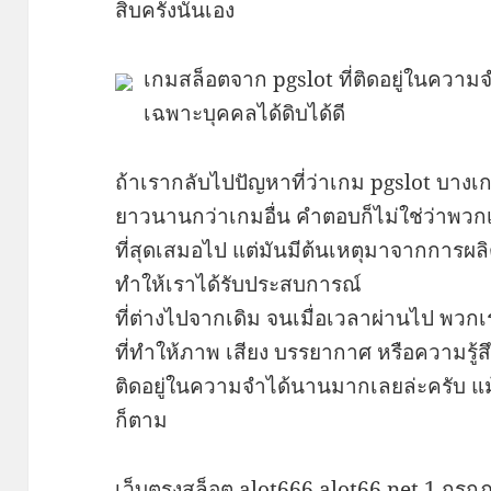
สิบครั้งนั่นเอง
เกมสล็อตจาก pgslot ที่ติดอยู่ในความ
เฉพาะบุคคลได้ดิบได้ดี
ถ้าเรากลับไปปัญหาที่ว่าเกม pgslot บางเก
ยาวนานกว่าเกมอื่น คำตอบก็ไม่ใช่ว่าพวกเรา
ที่สุดเสมอไป แต่มันมีต้นเหตุมาจากการผล
ทำให้เราได้รับประสบการณ์
ที่ต่างไปจากเดิม จนเมื่อเวลาผ่านไป พวกเร
ที่ทำให้ภาพ เสียง บรรยากาศ หรือความรู้สึ
ติดอยู่ในความจำได้นานมากเลยล่ะครับ แม้
ก็ตาม
เว็บตรงสล็อต alot666 alot66.net 1 กร