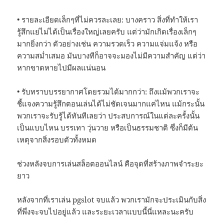
• รายละเอียดเล็กๆที่ไม่ควรละเลย: บางคราว สิ่งที่ทำให้เรา
รู้สึกแย่ไม่ได้เป็นเรื่องใหญ่เลยครับ แต่ว่ามักเกิดเรื่องเล็กๆ
มากยิ่งกว่า ตัวอย่างเช่น ความรวดเร็ว ความแจ่มแจ้ง หรือ
ความสม่ำเสมอ มันบางทีก็อาจจะมองไม่มีความสำคัญ แต่ว่า
หากขาดหายไปมีผลแน่นอน
• รับทราบบรรยากาศโดยรวมได้มากกว่า: ถึงแม้พวกเราจะ
ชี้แจงความรู้สึกตอนเล่นได้ไม่ชัดเจนมากแค่ไหน แม้กระนั้น
พวกเราจะรับรู้ได้ทันทีเลยว่า ประสบการณ์ในแต่ละครั้งนั้น
เป็นแบบไหน บรรเทา วุ่นวาย หรือเป็นธรรมชาติ ซึ่งก็มีต้น
เหตุจากสิ่งรอบตัวทั้งหมด
ช่วงหลังจบการเล่นสล็อตออนไลน์ คือจุดที่สร้างภาพจำระยะ
ยาว
หลังจากที่เราเล่น pgslot จบแล้ว พวกเรามักจะประเมินกับสิ่ง
ที่พึ่งจะจบไปอยู่แล้ว และระยะเวลาแบบนี้นี่แหละนะครับ