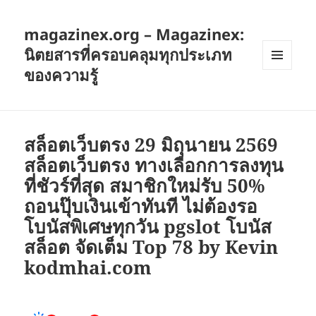
magazinex.org – Magazinex:
นิตยสารที่ครอบคลุมทุกประเภท
ของความรู้
เมนู
และวิด
เจ็ต
สล็อตเว็บตรง 29 มิถุนายน 2569
สล็อตเว็บตรง ทางเลือกการลงทุน
ที่ชัวร์ที่สุด สมาชิกใหม่รับ 50%
ถอนปุ๊บเงินเข้าทันที ไม่ต้องรอ
โบนัสพิเศษทุกวัน pgslot โบนัส
สล็อต จัดเต็ม Top 78 by Kevin
kodmhai.com