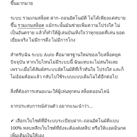
ขึ้นมากมาย
ระบบ รวมเกมสล็อต ฝาก–ถอนอัตโนมัติ ไม่ได้เพียงแค่สบาย
ขึ้น
รวมเกมสล็อต
แม้กระนั้นมันช่วยเพิ่มความโปร่งใส ไม่
เป็นอันตราย แล้วก็ทำให้ผู้เล่นบันเทิงใจว่าทุกยอดที่เล่น ยอด
เยี่ยมจริง ไม่มีการดึง ไม่มีการโกง
สำหรับฉัน ระบบ Auto คือมาตรฐานใหม่ของเว็บสล็อตยุค
ปัจจุบัน หากเว็บไหนไม่มีระบบนี้ ฉันแทบจะไม่สนใจเลย
เพราะเมื่อได้สัมผัสระบบอัตโนมัติที่เร็วทันใจ โปร่งใส และก็
ไม่อ้อมค้อมแล้ว กลับไปใช้ระบบแบบเดิมไม่ได้อีกต่อไป
สิ่งที่ต้องการเสนอแนะให้ผู้เล่นทุกคน สล็อตออนไลน์
จากประสบการณ์ส่วนตัว อยากแนะนำว่า…
✔ เลือกเว็บไซต์ที่มีระบบระเบียบฝาก–ถอนอัตโนมัติแบบ
100% หลบหลีกเว็บไซต์ที่ยังจะต้องส่งสลิป หรือให้แอดมินกด
เพิ่มเติมเงินให้เอง