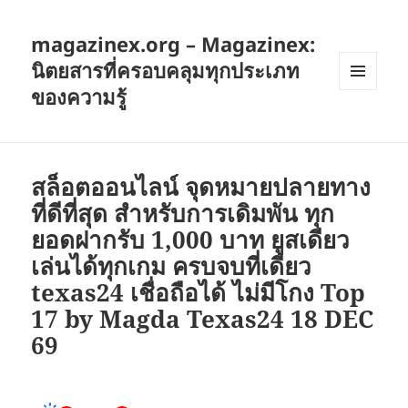
magazinex.org – Magazinex:
นิตยสารที่ครอบคลุมทุกประเภท
ของความรู้
เมนู
และวิด
เจ็ต
สล็อตออนไลน์ จุดหมายปลายทาง
ที่ดีที่สุด สำหรับการเดิมพัน ทุก
ยอดฝากรับ 1,000 บาท ยูสเดียว
เล่นได้ทุกเกม ครบจบที่เดียว
texas24 เชื่อถือได้ ไม่มีโกง Top
17 by Magda Texas24 18 DEC
69