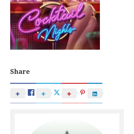
Share