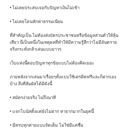
• ไม่เคยประสบเจอกับปัญหาเงินไม่เข้า
• ไม่เคยโดนหักค่าธรรมเนียม
ที่สำคัญเป็น ไม่ต้องส่งบัตรประชาชนหรือข้อมูลส่วนตัวให้ลุ้น
เสียว นี่เป็นหนึ่งในเหตุผลที่ทำให้มีความรู้สึกว่าไม่มีอันตราย
จริงกระทั่งกล้าเล่นแบบยาวๆ
เว็บแห่งนี้ตอบปัญหาทุกข้อแบบไม่ต้องคิดเยอะ
ภายหลังจากเล่นมาเรื่อยๆทั้งแบบใช้เครดิตฟรีและก็ฝากเอง
บ้าง สิ่งที่สัมผัสได้มีดังนี้
• สมัครง่ายจริง ไม่ถึงนาที
• แจกโบนัสตั้งแต่ยังไม่ฝาก หายากมากในยุคนี้
• มีครบทุกค่ายแบบจัดเต็ม ไม่ใช่มีแค่ชื่อ