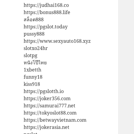
https://judhai168.co
https://bonus888.life
สล็อต888
https://pgslot.today
pussy888
https://www.sexyauto168.xyz
slotxo24hr
slotpg
หนังโป๊ไทย
1xbetth
funny18
kiss918
https://pgslotth.io
https://joker356.com
https://samurai777.net
https://tokyoslot88.com
https://betwayvietnam.com
https://jokerasia.net