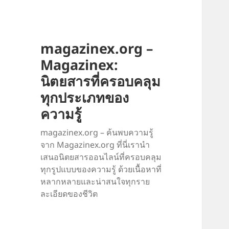
magazinex.org –
Magazinex:
นิตยสารที่ครอบคลุม
ทุกประเภทของ
ความรู้
magazinex.org – ค้นพบความรู้
จาก Magazinex.org ที่นี่เรานำ
เสนอนิตยสารออนไลน์ที่ครอบคลุม
ทุกรูปแบบของความรู้ ด้วยเนื้อหาที่
หลากหลายและน่าสนใจทุกราย
ละเอียดของชีวิต