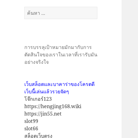
ค้นหา
สำหรับ:
การบรรลุเป้าหมายมักมากับการ
ตัดสินใจของเราในเวลาที่เรารับมัน
อย่างจริงใจ
เว็บสล็อตและบาคาร่าของโครตดี
เว็บนี้เล่นแล้วรวยจัดๆ
โจ๊กเกอร์123
https://hengjing168.wiki
https://jin55.net
slot99
slot66
สล็อตเว็บตรง