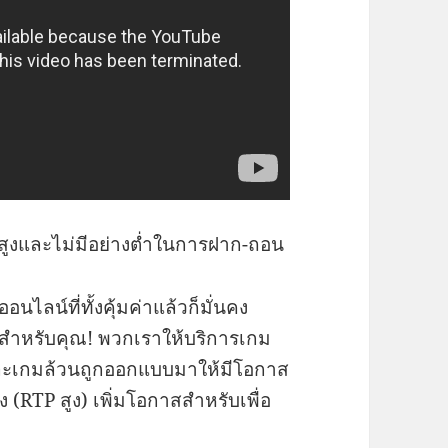
สูงและไม่มีอย่างต่ำในการฝาก-ถอน
ลน์ที่ทั้งคุ้มค่าแล้วก็มั่นคง
ุดสำหรับคุณ! พวกเราให้บริการเกม
ต่ละเกมล้วนถูกออกแบบมาให้มีโอกาส
 (RTP สูง) เพิ่มโอกาสสำหรับเพื่อ