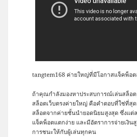
tangtem168 ค่ายใหญ่ที่มีโอกาสแจ็คพ็อต
ถ้าคุณกำลังมองหาประสบการณ์เล่นสล็อตออนไ
สล็อตเว็บตรงค่ายใหญ่ คือคำตอบที่ใช่ที่ส
สล็อตจากค่ายชั้นนำยอดนิยมสูงสุด ซึ่งแ
แจ็คพ็อตแตกง่าย และมีอัตราการจ่ายเงินสูง
การชนะให้กับผู้เล่นทุกคน