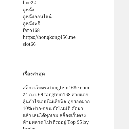
live22
ดูหนัง
ดูหนังออนไลน์
ดูหนังฟรี
faro168
https://hongkong456.me
slot66
เรื่องล่าสุด
สล็อตเว็บตรง tangtem168e.com
24 ก.ย. 69 tangtem168 สายแตก
ลุ้นกำไรแบบไม่เสียฟีล ทุกยอดฝาก
10% ฝาก-ถอน อัตโนมัติ คัดมา
แล้ว เล่นได้ทุกเกม สล็อตเว็บตรง
ห้ามพลาด โปรดีรออยู่ Top 95 by