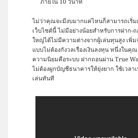
ภายใน 10 วินาที
ไม่ว่าคุณจะมีงบมากแค่ไหนก็สามารถเริ่มเล
เว็บไซต์นี้ ไม่มีอย่างน้อยสำหรับการฝาก-ถอ
ใหญ่ได้ไม่มีความต่างจากผู้เล่นทุนสูง เพิ
แบบไม่ต้องกังวลเรื่องเงินลงทุน หนึ่งในคุณ
ความนิยมคือระบบ ฝากถอนผ่าน True Walle
ไม่ต้องผูกบัญชีธนาคารให้ยุ่งยาก ใช้เวลาเพ
เล่นทันที