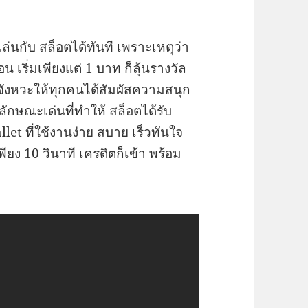
่นกับ สล็อตได้ทันที เพราะเหตุว่า
น เริ่มเพียงแต่ 1 บาท ก็ลุ้นรางวัล
่มจังหวะให้ทุกคนได้สัมผัสความสนุก
ลักษณะเด่นที่ทำให้ สล็อตได้รับ
t ที่ใช้งานง่าย สบาย เร็วทันใจ
ียง 10 วินาที เครดิตก็เข้า พร้อม