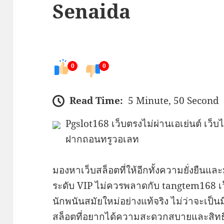
Senaida
0
0
Read Time:
5 Minute, 50 Second
Pgslot168 เว็บตรงไม่ผ่านเอเย่นต์ เว็บไ
ฝากถอนทรูวอเลท
มองหาเว็บสล็อตที่ให้อีกทั้งความยั่งยืนและ
ระดับ VIP ไม่ควรพลาดกับ tangtem168 เว็
นักพนันสมัยใหม่อย่างแท้จริง ไม่ว่าจะเป็นม
สล็อตที่อยากได้ความสะดวกสบายและสิทธิพิ