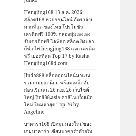
Junko
Hengjing168 13 ส.ค. 2026
สล็อต168 หวยออนไลน์ อัตราจ่าย
มากที่สุด ของไทย โปรโมชั่น
เครดิตฟรี 100% กล่องสุ่มเฮงเฮง
รับเครดิตฟรี ไลฟ์สด สล็อต ยิงปลา
กีฬา ไพ่ hengjing168 แจก เครดิต
ฟรี เยอะที่สุด Top 17 by Kasha
Hengjing168d.com
Jinda888 สล็อตออนไลน์มาแรง
รวมเกมยอดนิยม พร้อมเคล็ดลับ
ก่อนเริ่มเล่น 26 ก.ย. 26 เว็บไซต์
ใหญ่ Jin888.asia คาสิโน เว็บเปิด
ใหม่ ใหม่ล่าสุด Top 76 by
Angeline
บาคาร่า168 เปิดมุมมองใหม่ของ
เกมบาคาร่า เซียนบาคาร่าตัวจริง