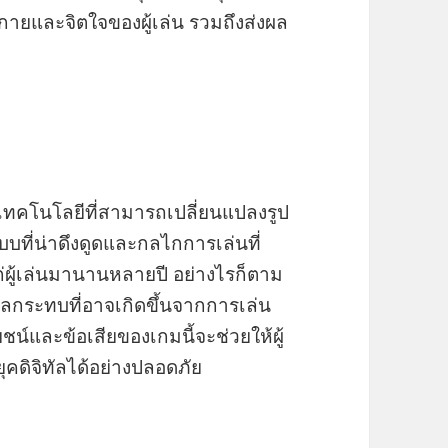
ยและจิตใจของผู้เล่น รวมถึงส่งผล
เทคโนโลยีที่สามารถเปลี่ยนแปลงรูป
ที่น่าดึงดูดและกลไกการเล่นที่
่ผู้เล่นมานานหลายปี อย่างไรก็ตาม
ผลกระทบที่อาจเกิดขึ้นจากการเล่น
น์และข้อเสียของเกมนี้จะช่วยให้ผู้
คดิจิทัลได้อย่างปลอดภัย