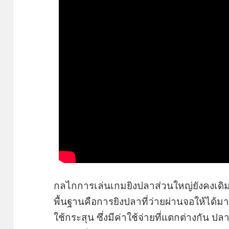
กลไกการเล่นเกมยิงปลาส่วนใหญ่ยังคงเด
พื้นฐานคือการยิงปลาที่ว่ายผ่านจอให้ได้มา
ใช้กระสุน ซึ่งมีค่าใช้จ่ายที่แตกต่างกัน ป