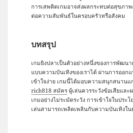
การเสพติดเกมอาจส่งผลกระทบต่อสุขภาพกา
ต่อความสัมพันธ์ในครอบครัวหรือสังคม
บทสรุป
เกมยิงปลาเป็นตัวอย่างหนึ่งของการพัฒนา
แบบความบันเทิงของเราได้ ผ่านการออกแบบ
เข้าใจง่าย เกมนี้ได้มอบความสนุกสนานแก
rich818 สมัคร
ผู้เล่นควรระวังข้อเสียและ
เกมอย่างไม่ระมัดระวัง การเข้าใจในประโยช
เล่นสามารถเพลิดเพลินกับความบันเทิงในยุ