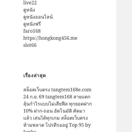
live22
ดูหนัง
ดูหนังออนไลน์
ดูหนังฟรี
faro168
https://hongkong456.me
slot66
เรื่องล่าสุด
สล็อตเว็บตรง tangtem168e.com
24 ก.ย. 69 tangtem168 สายแตก
ลุ้นกำไรแบบไม่เสียฟีล ทุกยอดฝาก
10% ฝาก-ถอน อัตโนมัติ คัดมา
แล้ว เล่นได้ทุกเกม สล็อตเว็บตรง
ห้ามพลาด โปรดีรออยู่ Top 95 by