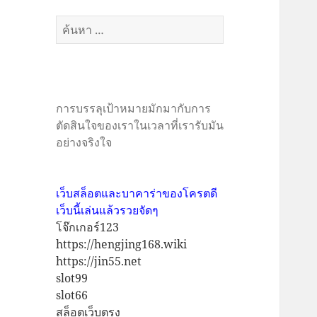
ค้นหา
สำหรับ:
การบรรลุเป้าหมายมักมากับการ
ตัดสินใจของเราในเวลาที่เรารับมัน
อย่างจริงใจ
เว็บสล็อตและบาคาร่าของโครตดี
เว็บนี้เล่นแล้วรวยจัดๆ
โจ๊กเกอร์123
https://hengjing168.wiki
https://jin55.net
slot99
slot66
สล็อตเว็บตรง