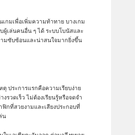
ปในเกมเพื่อเพิ่มความท้าทาย บางเกม
ับผู้เล่นคนอื่น ๆ ได้ ระบบโบนัสและ
ความซับซ้อนและน่าสนใจมากยิ่งขึ้น
ุ ประการแรกคือความเรียบง่าย
งรวดเร็ว ไม่ต้องเรียนรู้หรือจดจำ
าฟิกที่สวยงามและเสียงประกอบที่
ล่น