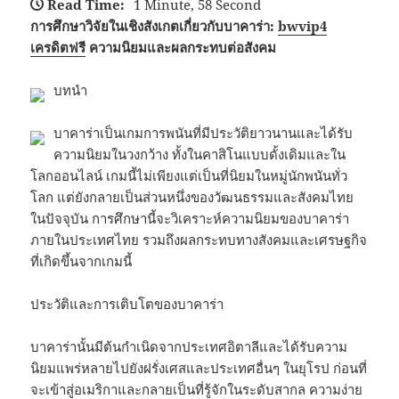
Read Time:
1 Minute, 58 Second
การศึกษาวิจัยในเชิงสังเกตเกี่ยวกับบาคาร่า:
bwvip4
เครดิตฟรี
ความนิยมและผลกระทบต่อสังคม
บทนำ
บาคาร่าเป็นเกมการพนันที่มีประวัติยาวนานและได้รับ
ความนิยมในวงกว้าง ทั้งในคาสิโนแบบดั้งเดิมและใน
โลกออนไลน์ เกมนี้ไม่เพียงแต่เป็นที่นิยมในหมู่นักพนันทั่ว
โลก แต่ยังกลายเป็นส่วนหนึ่งของวัฒนธรรมและสังคมไทย
ในปัจจุบัน การศึกษานี้จะวิเคราะห์ความนิยมของบาคาร่า
ภายในประเทศไทย รวมถึงผลกระทบทางสังคมและเศรษฐกิจ
ที่เกิดขึ้นจากเกมนี้
ประวัติและการเติบโตของบาคาร่า
บาคาร่านั้นมีต้นกำเนิดจากประเทศอิตาลีและได้รับความ
นิยมแพร่หลายไปยังฝรั่งเศสและประเทศอื่นๆ ในยุโรป ก่อนที่
จะเข้าสู่อเมริกาและกลายเป็นที่รู้จักในระดับสากล ความง่าย