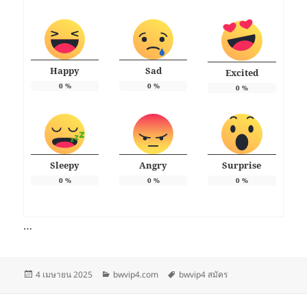
Happy
Sad
Excited
0
%
0
%
0
%
Sleepy
Angry
Surprise
0
%
0
%
0
%
…
เขียน
หมวด
ป้าย
4 เมษายน 2025
bwvip4.com
bwvip4 สมัคร
เมื่อ
หมู่
กำกับ