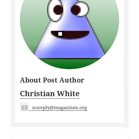
About Post Author
Christian White
noreply@magazinex.org