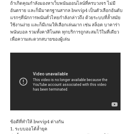
ถ้าเกิดคุณกำลังมองหาเว็บพนันออนไลน์ที่ครบวงจร ไม่มี
อันตราย และก็มีมาตรฐานสากล bwvip4 เป็นตัวเลือกอันดับ
แรกๆที่นักการพนันทั่วไทยกำลังกล่าวถึง ด้วยระบบที่ล้ำสมัย
ใช้งานง่าย และก็มีเกมให้เลือกเล่นมาก เช่น สล็อต บาคาร่า
พนันบอล รวมทั้งคาสิโนสด ทุกบริการถูกสะสมไว้ในที่เดียว
เพื่อความสะดวกสบายของผู้เล่น
ข้อดีที่ทำให้ bwvip4 ต่างกัน
1. ระบบออโต้ล้ำยุค