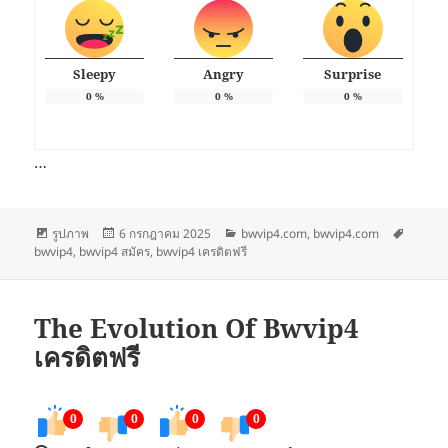
Sleepy
Angry
Surprise
0
%
0
%
0
%
…
รูป
เขียน
หมวด
ป้าย
รูปภาพ
6 กรกฎาคม 2025
bwvip4.com
,
bwvip4.com
แบบ
เมื่อ
หมู่
กำกับ
bwvip4
,
bwvip4 สมัคร
,
bwvip4 เครดิตฟรี
เรื่อง
The Evolution Of Bwvip4
เครดิตฟรี
0
0
0
0