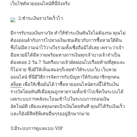
เว็บไซต์หวยออนไลน์ที่นี่ปังจริง
2.ชำระเงินรางวัลเร็วไว
มีการรับรองเงินรางวัล ทำให้ชำระเงินทันใจไม่ต้องรอ คุณไม่
ต้องอ่อนล้ากับการไปทวงเงินเช่นเดียวกับการซื้อหวยใต้ดิน
ซึ่งไม่มีความน่าไว้วางใจรวมทั้งเชื่อถือมิได้เลย เพราะว่าเจ้า
มือหวยมิได้มีความพร้อมทางการเงินทุกเจ้าบางเจ้าจำเป็น
ต้องคอย 2 วัน 7 วันหรือบางเจ้าผัดผ่อนไปเรื่อยท้ายที่สุดและ
ก็ไม่จ่าย ซึ่งมีให้เห็นเสมอๆก็เลยทำให้ระบบเว็บ เว็บหวย
ออนไลน์ ที่นี่มีวิธีการจัดการกับปัญหาให้กับสมาชิกทุกคน
สล็อต
เพื่อให้เชื่อมั่นได้ว่าซื้อหวยออนไลน์ตรงนี้ได้รับเงิน
รางวัลโดยทันทีเมื่อคุณถูกหวยรวมทั้งเข้าไปเช็คในระบบได้
เลยระบบการคลังจะโอนเข้าไปในระบบการถอนเงิน
อัตโนมัติ เพียงแค่คุณกดเบิกเงินโดยทันที คุณก็ได้รับเงินเร็ว
และก็ยังมีสิทธิพิเศษอื่นๆรออยู่อีกมากมาย
3.มีระบบการดูแลแบบ VIP