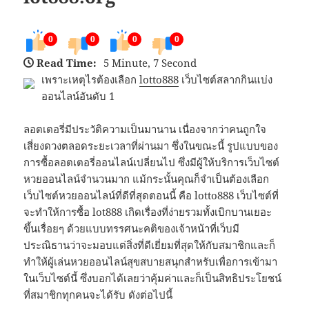
0
0
0
0
Read Time:
5 Minute, 7 Second
เพราะเหตุไรต้องเลือก
lotto888
เว็บไซต์สลากกินแบ่ง
ออนไลน์อันดับ 1
ลอตเตอรี่มีประวัติความเป็นมานาน เนื่องจากว่าคนถูกใจ
เสี่ยงดวงตลอดระยะเวลาที่ผ่านมา ซึ่งในขณะนี้ รูปแบบของ
การซื้อลอตเตอรี่ออนไลน์เปลี่ยนไป ซึ่งมีผู้ให้บริการเว็บไซต์
หวยออนไลน์จำนวนมาก แม้กระนั้นคุณก็จำเป็นต้องเลือก
เว็บไซต์หวยออนไลน์ที่ดีที่สุดตอนนี้ คือ lotto888 เว็บไซต์ที่
จะทำให้การซื้อ lot888 เกิดเรื่องที่ง่ายรวมทั้งเบิกบานเยอะ
ขึ้นเรื่อยๆ ด้วยแบบทรรศนะคติของเจ้าหน้าที่เว็บมี
ประณิธานว่าจะมอบแต่สิ่งที่ดีเยี่ยมที่สุดให้กับสมาชิกและก็
ทำให้ผู้เล่นหวยออนไลน์สุขสบายสนุกสำหรับเพื่อการเข้ามา
ในเว็บไซต์นี้ ซึ่งบอกได้เลยว่าคุ้มค่าและก็เป็นสิทธิประโยชน์
ที่สมาชิกทุกคนจะได้รับ ดังต่อไปนี้