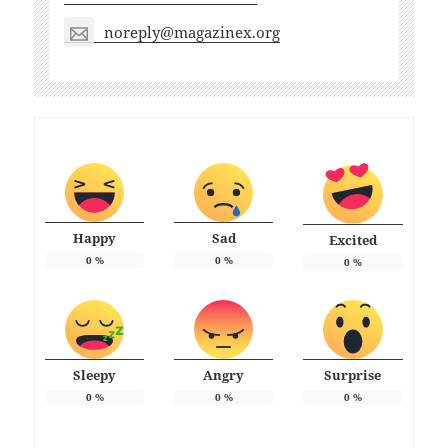
noreply@magazinex.org
Happy
Sad
Excited
0
%
0
%
0
%
Sleepy
Angry
Surprise
0
%
0
%
0
%