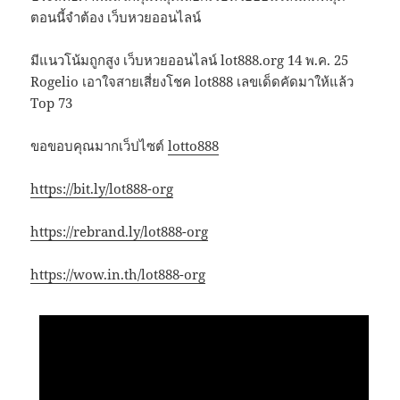
ตอนนี้จำต้อง เว็บหวยออนไลน์
มีแนวโน้มถูกสูง เว็บหวยออนไลน์ lot888.org 14 พ.ค. 25
Rogelio เอาใจสายเสี่ยงโชค lot888 เลขเด็ดคัดมาให้แล้ว
Top 73
ขอขอบคุณมากเว็ปไซต์
lotto888
https://bit.ly/lot888-org
https://rebrand.ly/lot888-org
https://wow.in.th/lot888-org