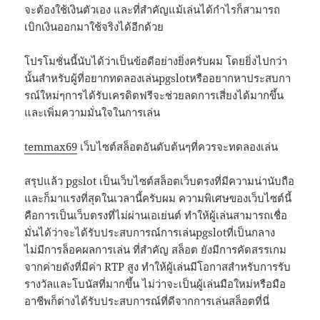
จะต้องใช้เงินตัวเอง และที่สำคัญแม้เล่นได้กำไรก็สามารถ
เบิกเงินออกมาใช้จริงได้อีกด้วย
โปรโมชั่นนี้นับได้ว่าเป็นข้อดีอย่างยิ่งครับผม โดยยิ่งไปกว่า
นั้นสำหรับผู้ที่อยากทดลองเล่นpgslotหรืออยากหาประสบกา
รณ์ใหม่ๆการได้รับเครดิตฟรีจะช่วยลดการเสี่ยงได้มากขึ้น
และเพิ่มความมั่นใจในการเล่น
temmax69
เว็บไซต์สล็อตอันดับต้นๆที่ควรจะทดลองเล่น
สรุปแล้ว pgslot เป็นเว็บไซต์สล็อตเว็บตรงที่มีความน่านับถือ
และก็มาแรงที่สุดในเวลานี้ครับผม ความพิเศษของเว็บไซต์นี้
คือการเป็นเว็บตรงที่ไม่ผ่านเอเย่นต์ ทำให้ผู้เล่นสามารถเชื่อ
มั่นได้ว่าจะได้รับประสบการณ์การเล่นpgslotที่เป็นกลาง
ไม่มีการล็อคผลการเล่น ที่สำคัญ สล็อต ยังมีการคัดสรรเกม
จากค่ายดังที่มีค่า RTP สูง ทำให้ผู้เล่นมีโอกาสสำหรับการรับ
รางวัลและโบนัสที่มากขึ้น ไม่ว่าจะเป็นผู้เล่นมือใหม่หรือมือ
อาชีพก็ต่างได้รับประสบการณ์ที่ดีจากการเล่นสล็อตที่นี่