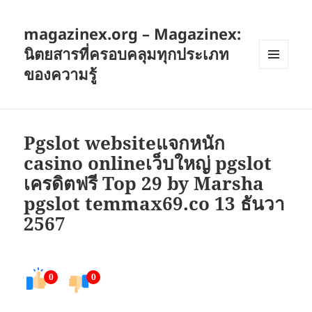
magazinex.org – Magazinex:
นิตยสารที่ครอบคลุมทุกประเภท
ของความรู้
เมนู
และวิด
เจ็ต
Pgslot websiteแจกหนัก
casino onlineเว็บใหญ่ pgslot
เครดิตฟรี Top 29 by Marsha
pgslot temmax69.co 13 ธันวา
2567
0
0