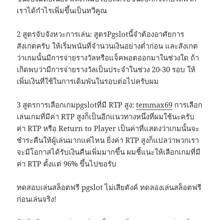
เราได้กำไรเพิ่มขึ้นเป็นทวีคูณ
2 สูตรจับจังหวะการเล่น: สูตรPgslotนี้จำต้องอาศัยการ
สังเกตครับ ให้เริ่มพนันที่จำนวนเงินอย่างต่ำก่อน และสังเกต
ว่าเกมนั้นมีการจ่ายรางวัลหรือแจ็คพอตออกมาในช่วงใด ถ้า
เกิดพบว่ามีการจ่ายรางวัลเป็นประจำในช่วง 20-30 รอบ ให้
เพิ่มเงินที่ใช้ในการเดิมพันในรอบต่อไปครับผม
3 สูตรการเลือกเกมpgslotที่มี RTP สูง:
temmax69
การเลือก
เล่นเกมที่มีค่า RTP สูงก็เป็นอีกแนวทางหนึ่งที่ผมใช้นะครับ
ค่า RTP หรือ Return to Player เป็นค่าที่แสดงว่าเกมนั้นจะ
ชำระคืนให้ผู้เล่นมากแค่ไหน ยิ่งค่า RTP สูงก็แปลว่าพวกเรา
จะมีโอกาสได้รับเงินคืนเพิ่มมากขึ้น ผมชี้แนะให้เลือกเกมที่มี
ค่า RTP ตั้งแต่ 96% ขึ้นไปขอรับ
ทดสอบเล่นสล็อตฟรี pgslot ไม่เสียตังค์ ทดลองเล่นสล็อตฟรี
ก่อนเล่นจริง!