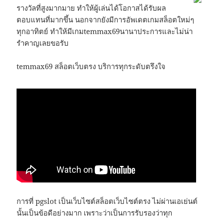
รางวัลที่สูงมากมาย ทำให้ผู้เล่นได้โอกาสได้รับผล
ตอบแทนที่มากขึ้น นอกจากยังมีการอัพเดตเกมสล็อตใหม่ๆ
ทุกอาทิตย์ ทำให้มีเกมtemmax69นานาประการและไม่น่า
รำคาญเลยขอรับ
temmax69 สล็อตเว็บตรง บริการทุกระดับตรึงใจ
การที่ pgslot เป็นเว็บไซต์สล็อตเว็บไซต์ตรง ไม่ผ่านเอเย่นต์
นั้นเป็นข้อดีอย่างมาก เพราะว่าเป็นการรับรองว่าทุก