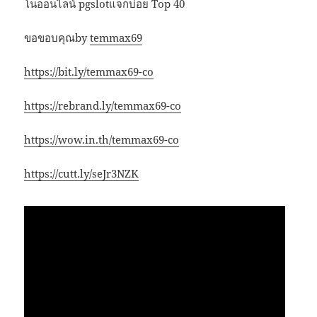
โนออนไลน์ pgslotแจกบ่อย Top 40
ขอขอบคุณby
temmax69
https://bit.ly/temmax69-co
https://rebrand.ly/temmax69-co
https://wow.in.th/temmax69-co
https://cutt.ly/seJr3NZK