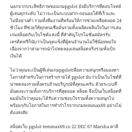
นอกจากประสิทธิภาพของเกมpgslot ยังมีบริการที่ตอบโจทย์
ผู้เล่นทุกระดับ ไม่ว่าจะเป็นระบบฝาก-ถอนออโต้ที่เร็วและ
ไม่มีอย่างต่ำ รวมทั้งทีมงานที่พร้อมให้การช่วยเหลือตลอด 24
ชั่วโมง ที่ช่วยให้ทุกคนเชื่อมั่นรวมทั้งเพลิดเพลินใจในการเล่น
เกมสล็อตกับเว็บไซต์แห่งนี้ ที่สำคัญโปรโมชั่นสมัครรับ
เครดิตฟรีก็นับว่าเป็นจุดแข็งที่ผู้คนจำนวนไม่ใช้น้อยพอใจ
เนื่องจากว่าสามารถนำไปทดลองเล่นสล็อตจริงรวมทั้งเบิก
เงินได้
ไม่ว่าคุณจะเป็นผู้ที่เล่นเกมpgslotเพื่อความสนุกหรือมองหา
โอกาสสำหรับในการสร้างรายได้ pgslot นับว่าเป็นเว็บไซต์ที่
น่าทดลองรวมทั้งครบถ้วนบริบูรณ์ที่สุดนะครับ ด้วยระบบที่
มั่นคงจะรวมทั้งการบริการที่สุดยอด สล็อต จึงเป็นเว็บสล็อตที่
ผมมั่นใจว่าคุณจะได้รับความชอบใจรวมทั้งความสนุกไป
พร้อมๆกับโอกาสในการทำกำไรจากเกมtemmax69 อย่างไม่
ต้องสงสัย
สล็อตเว็บ pgslot temmax69.co 22 DEC 67 Marsha คาสิ