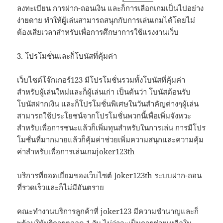
ลงทะเบียน การฝาก-ถอนเงิน และก็การเลือกเกมเป็นไปอย่าง
ง่ายดาย ทำให้ผู้เล่นสามารถสนุกกับการเล่นเกมได้โดยไม่
ต้องเสียเวลาสำหรับเพื่อการศึกษาการใช้แรงงานเว็บ
3. โปรโมชั่นและก็โบนัสที่คุ้มค่า
เว็บไซต์โจ๊กเกอร์123 มีโปรโมชั่นรวมทั้งโบนัสที่คุ้มค่า
สำหรับผู้เล่นใหม่และก็ผู้เล่นเก่า เป็นต้นว่า โบนัสต้อนรับ
โบนัสฝากเงิน และก็โปรโมชั่นพิเศษในวันสำคัญต่างๆผู้เล่น
สามารถใช้ประโยชน์จากโปรโมชั่นพวกนี้เพื่อเพิ่มจังหวะ
สำหรับเพื่อการชนะแล้วก็เพิ่มทุนสำหรับในการเล่น การมีโปร
โมชั่นที่มากมายแล้วก็คุ้มค่าช่วยเพิ่มความสนุกและความคุ้ม
ค่าสำหรับเพื่อการเล่นเกมjoker123th
บริการที่ยอดเยี่ยมของเว็บไซต์ Joker123th ระบบฝาก-ถอน
ที่รวดเร็วและก็ไม่มีอันตราย
คณะทำงานบริการลูกค้าที่ joker123 มีความชำนาญและก็