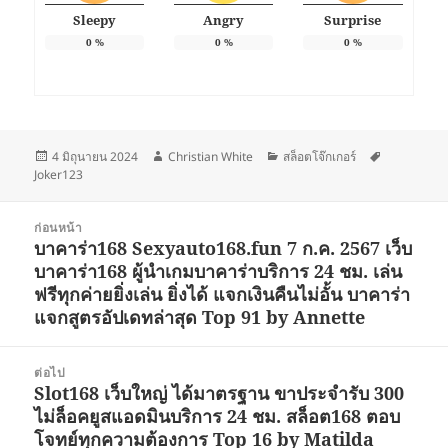
Sleepy
Angry
Surprise
0
%
0
%
0
%
เขียน
ผู้
หมวด
ป้าย
4 มิถุนายน 2024
Christian White
สล็อตโจ๊กเกอร์
เมื่อ
เขียน
หมู่
กำกับ
Joker123
แนะแนว
ก่อนหน้า
เรื่อง
บาคาร่า168 Sexyauto168.fun 7 ก.ค. 2567 เว็บ
เรื่อง
บาคาร่า168 ผู้นำเกมบาคาร่าบริการ 24 ชม. เล่น
ก่อน
ฟรีทุกค่ายยิ่งเล่น ยิ่งได้ แจกเงินคืนไม่อั้น บาคาร่า
หน้า:
แจกสูตรอัปเดทล่าสุด Top 91 by Annette
ต่อไป
Slot168 เว็บใหญ่ ได้มาตรฐาน ขาประจำรับ 300
เรื่อง
ไม่ล็อคยูสแอดมินบริการ 24 ชม. สล็อต168 ตอบ
ต่อ
โจทย์ทุกความต้องการ Top 16 by Matilda
ไป: