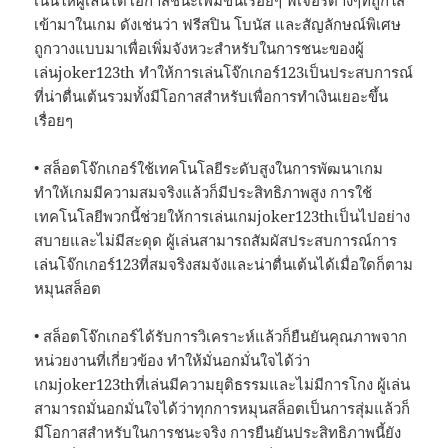
เน้นให้ผู้เล่นได้โอกาสชนะเพิ่มขึ้นเรื่อยๆ ฟีเจอร์ต่างๆที่ถูกใส่
เข้ามาในเกม ดังเช่นว่า ฟรีสปิน โบนัส และสัญลักษณ์พิเศษ
ถูกวางแบบมาเพื่อเพิ่มจังหวะสำหรับในการชนะของผู้
เล่นjoker123th ทำให้การเล่นโจ๊กเกอร์123เป็นประสบการณ์
ที่น่าตื่นเต้นรวมทั้งมีโอกาสสำหรับเพื่อการทำเงินเยอะขึ้น
เรื่อยๆ
• สล็อตโจ๊กเกอร์ใช้เทคโนโลยีระดับสูงในการพัฒนาเกม
ทำให้เกมมีความสมจริงแล้วก็มีประสิทธิภาพสูง การใช้
เทคโนโลยีพวกนี้ช่วยให้การเล่นเกมjoker123thเป็นไปอย่าง
สบายและไม่มีสะดุด ผู้เล่นสามารถสัมผัสประสบการณ์การ
เล่นโจ๊กเกอร์123ที่สมจริงสมจังและน่าตื่นเต้นได้เมื่อใดก็ตาม
หมุนสล็อต
• สล็อตโจ๊กเกอร์ได้รับการวิเคราะห์แล้วก็ยืนยันคุณภาพจาก
หน่วยงานที่เกี่ยวข้อง ทำให้มั่นอกมั่นใจได้ว่า
เกมjoker123thที่เล่นมีความยุติธรรมและไม่มีการโกง ผู้เล่น
สามารถมั่นอกมั่นใจได้ว่าทุกการหมุนสล็อตเป็นการสุ่มแล้วก็
มีโอกาสสำหรับในการชนะจริง การยืนยันประสิทธิภาพนี้ยัง