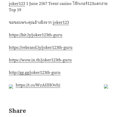
joker123
1 June 2567 Trent casino โจ๊กเกอร์123แตกง่าย
Top 19
ขอขอบพระคุณอ้างอิงจาก
joker123
https://bit.ly/joker123th-guru
https://rebrand.ly/joker123th-guru
https://wow.in.th/joker123th-guru
http://gg.gg/joker123th-guru
https://t.co/WzAIIHOvhi
Share