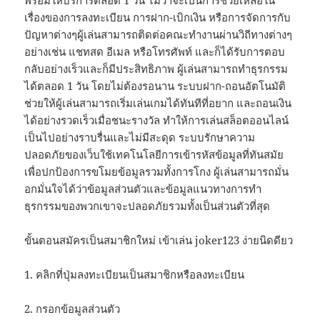
พร้อมให้บริการตลอด 1 วัน ไม่ว่าจะเป็นการช่วยเหลือใน
เรื่องของการลงทะเบียน การฝาก-เบิกเงิน หรือการจัดการกับ
ปัญหาต่างๆผู้เล่นสามารถติดต่อคณะทำงานผ่านวิถีทางต่างๆ
อย่างเช่น แชทสด อีเมล หรือโทรศัพท์ และก็ได้รับการตอบ
กลับอย่างเร็วและก็มีประสิทธิภาพ ผู้เล่นสามารถทำธุรกรรม
ได้ตลอด 1 วัน โดยไม่ต้องรอนาน ระบบฝาก-ถอนอัตโนมัติ
ช่วยให้ผู้เล่นสามารถเริ่มเล่นเกมได้ทันทีที่อยาก และถอนเงิน
ได้อย่างรวดเร็วเมื่อชนะรางวัล ทำให้การเล่นสล็อตออนไลน์
เป็นไปอย่างราบรื่นและไม่มีสะดุด ระบบรักษาความ
ปลอดภัยของเว็บใช้เทคโนโลยีการเข้ารหัสข้อมูลที่ทันสมัย
เพื่อปกป้องการขโมยข้อมูลรวมทั้งการโกง ผู้เล่นสามารถมั่น
อกมั่นใจได้ว่าข้อมูลส่วนตัวและข้อมูลแนวทางการทำ
ธุรกรรมของพวกเขาจะปลอดภัยรวมทั้งเป็นส่วนตัวที่สุด
ขั้นตอนสมัครเป็นสมาชิกใหม่ เข้าเล่น joker123 ง่ายนิดดียว
1. คลิกที่ปุ่มลงทะเบียนเป็นสมาชิกหรือลงทะเบียน
2. กรอกข้อมูลส่วนตัว