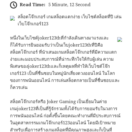
Read Time:
5 Minute, 12 Second
สล็อตโจ๊กเกอร์ เกมสล็อตแตกง่าย เว็บไซต์สล็อตที่ปี เล่น
เว็บโจ๊กเกอร์123
หนึ่งในเว็บไซต์joker123thที่กำลังเดินทางมาแรงและ
ก็ได้รับการยินยอมรับว่าเป็นเว็บjoker123thที่ปีคือ
สล็อตโจ๊กเกอร์ ที่นำเสนอเกมสล็อตโจ๊กเกอร์ที่มีความแตก
ง่ายและมอบประสบการณ์ที่น่าระทึกใจให้กับผู้เล่น ความ
พิเศษของjoker123thและก็เหตุผลที่ทำให้เว็บไซต์โจ๊ก
เกอร์123 เป็นที่ชื่นชอบในหมู่นักเสี่ยงดวงออนไลน์ ในโลก
ของการพนันออนไลน์ การเล่นสล็อตกลายเป็นที่ชื่นชอบและ
ก็ควรเล่น
สล็อตโจ๊กเกอร์หรือ Joker Gaming เป็นเยี่ยมในค่าย
เกมjoker123ที่เป็นที่รู้จักรวมทั้งได้รับการยอมรับในวงการ
การพนันออนไลน์ ก่อตั้งขึ้นโดยคณะทำงานที่มีประสบการณ์
ในอุตสาหกรรมเกมโจ๊กเกอร์123ออนไลน์ โดยมีเป้าหมาย
สำหรับเพื่อการสร้างเกมสล็อตที่มีคุณภาพสูงและก็เป็นที่