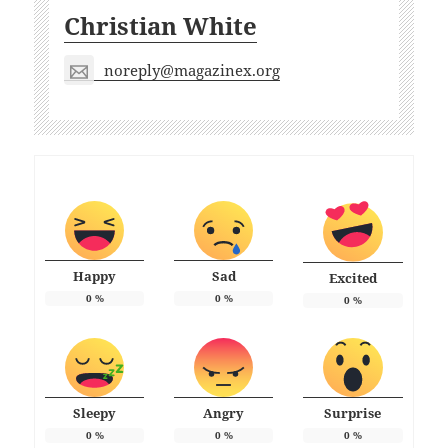
Christian White
noreply@magazinex.org
Happy
Sad
Excited
0
%
0
%
0
%
Sleepy
Angry
Surprise
0
%
0
%
0
%