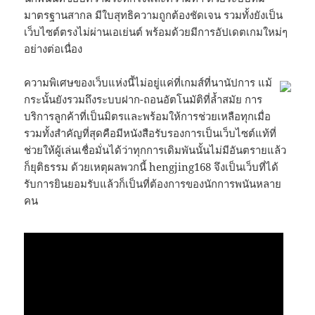
มาตรฐานสากล มีใบสุทธิความถูกต้องชัดเจน รวมทั้งยังเป็น
เว็บไซต์ตรงไม่ผ่านเอเย่นต์ พร้อมด้วยมีการอัปเดตเกมใหม่ๆ
อย่างต่อเนื่อง
ความพิเศษของเว็บแห่งนี้ไม่อยู่แค่ที่เกมส์ที่นานัปการ แม้
กระนั้นยังรวมถึงระบบฝาก-ถอนอัตโนมัติที่ล้ำสมัย การ
บริการลูกค้าที่เป็นมิตรและพร้อมให้การช่วยเหลือทุกเมื่อ
รวมทั้งสำคัญที่สุดคือมีหนังสือรับรองการเป็นเว็บไซต์แท้ที่
ช่วยให้ผู้เล่นเชื่อมั่นได้ว่าทุกการเดิมพันนั้นไม่มีอันตรายแล้ว
ก็ยุติธรรม ด้วยเหตุผลพวกนี้ hengjing168 จึงเป็นเว็บที่ได้
รับการยินยอมรับแล้วก็เป็นที่ต้องการของนักการพนันหลาย
คน