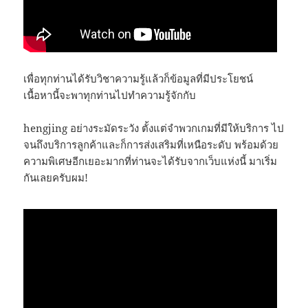
เพื่อทุกท่านได้รับวิชาความรู้แล้วก็ข้อมูลที่มีประโยชน์
เนื้อหานี้จะพาทุกท่านไปทำความรู้จักกับ
hengjing อย่างระมัดระวัง ตั้งแต่จำพวกเกมที่มีให้บริการ ไป
จนถึงบริการลูกค้าและก็การส่งเสริมที่เหนือระดับ พร้อมด้วย
ความพิเศษอีกเยอะมากที่ท่านจะได้รับจากเว็บแห่งนี้ มาเริ่ม
กันเลยครับผม!