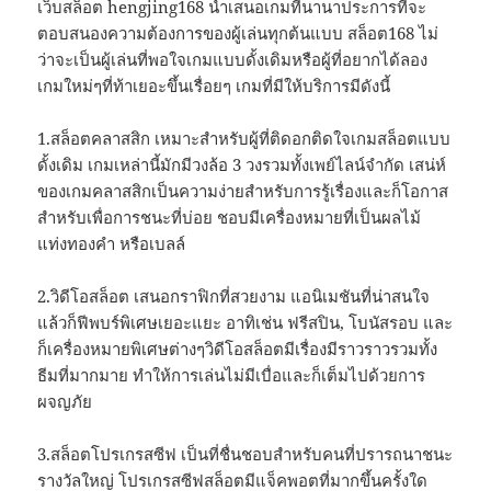
เว็บสล็อต hengjing168 นำเสนอเกมที่นานาประการที่จะ
ตอบสนองความต้องการของผู้เล่นทุกต้นแบบ สล็อต168 ไม่
ว่าจะเป็นผู้เล่นที่พอใจเกมแบบดั้งเดิมหรือผู้ที่อยากได้ลอง
เกมใหม่ๆที่ท้าเยอะขึ้นเรื่อยๆ เกมที่มีให้บริการมีดังนี้
1.สล็อตคลาสสิก เหมาะสำหรับผู้ที่ติดอกติดใจเกมสล็อตแบบ
ดั้งเดิม เกมเหล่านี้มักมีวงล้อ 3 วงรวมทั้งเพย์ไลน์จำกัด เสน่ห์
ของเกมคลาสสิกเป็นความง่ายสำหรับการรู้เรื่องและก็โอกาส
สำหรับเพื่อการชนะที่บ่อย ชอบมีเครื่องหมายที่เป็นผลไม้
แท่งทองคำ หรือเบลล์
2.วิดีโอสล็อต เสนอกราฟิกที่สวยงาม แอนิเมชันที่น่าสนใจ
แล้วก็ฟีพบร์พิเศษเยอะแยะ อาทิเช่น ฟรีสปิน, โบนัสรอบ และ
ก็เครื่องหมายพิเศษต่างๆวิดีโอสล็อตมีเรื่องมีราวราวรวมทั้ง
ธีมที่มากมาย ทำให้การเล่นไม่มีเบื่อและก็เต็มไปด้วยการ
ผจญภัย
3.สล็อตโปรเกรสซีฟ เป็นที่ชื่นชอบสำหรับคนที่ปรารถนาชนะ
รางวัลใหญ่ โปรเกรสซีฟสล็อตมีแจ็คพอตที่มากขึ้นครั้งใด