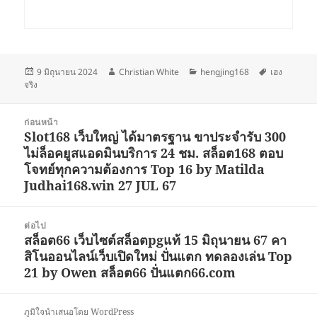
เขียน
ผู้
หมวด
ป้าย
9 มิถุนายน 2024
Christian White
hengjing168
เฮง
เมื่อ
เขียน
หมู่
กำกับ
จริง
แนะแนว
ก่อนหน้า
เรื่อง
Slot168 เว็บใหญ่ ได้มาตรฐาน ขาประจำรับ 300
เรื่อง
ไม่ล็อคยูสแอดมินบริการ 24 ชม. สล็อต168 ตอบ
ก่อน
โจทย์ทุกความต้องการ Top 16 by Matilda
หน้า:
Judhai168.win 27 JUL 67
ต่อไป
สล็อต66 เว็บไซต์สล็อตpgแท้ 15 มิถุนายน 67 คา
เรื่อง
สิโนออนไลน์เว็บเปิดใหม่ ปั่นแตก ทดลองเล่น Top
ต่อ
21 by Owen สล็อต66 ปั่นแตก66.com
ไป:
ภูมิใจนำเสนอโดย WordPress