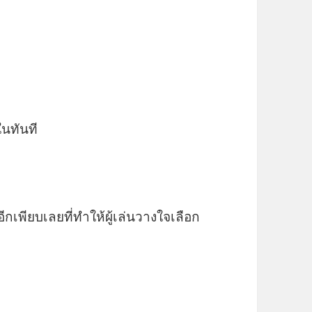
ในทันที
อีกเพียบเลยที่ทำให้ผู้เล่นวางใจเลือก