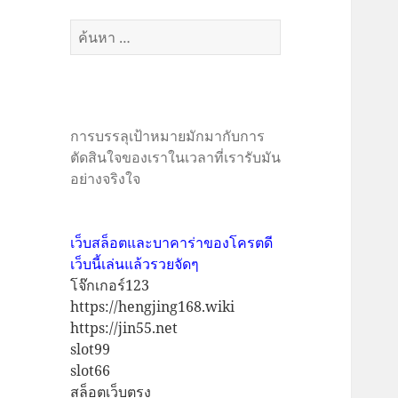
ค้นหา
สำหรับ:
การบรรลุเป้าหมายมักมากับการ
ตัดสินใจของเราในเวลาที่เรารับมัน
อย่างจริงใจ
เว็บสล็อตและบาคาร่าของโครตดี
เว็บนี้เล่นแล้วรวยจัดๆ
โจ๊กเกอร์123
https://hengjing168.wiki
https://jin55.net
slot99
slot66
สล็อตเว็บตรง