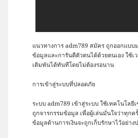
แนวทางการ adm789 สมัคร ถูกออกแบบมาใ
ข้อมูลและการันตีตัวตนได้ด้วยตนเอง ใช้เว
เดิมพันได้ทันทีโดยไม่ต้องรอนาน
การเข้าสู่ระบบที่ปลอดภัย
ระบบ adm789 เข้าสู่ระบบ ใช้เทคโนโลยีเข้
ถูกจารกรรมข้อมูล เพื่อผู้เล่นมั่นใจว่าทุกคร
ข้อมูลด้านการเงินจะถูกเก็บรักษาไว้อย่าง