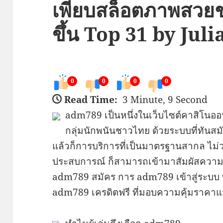
เพียบสล็อตภาพสวยช่
ขึ้น Top 31 by Jul
0
0
0
0
Read Time:
3 Minute, 9 Second
adm789 เป็นหนึ่งในเว็บไซต์คาสิโนออนไ
กลุ่มนักพนันชาวไทย ด้วยระบบที่ทันสม
แล้วก็การบริการที่เป็นมาตรฐานสากล ไม่ว่าค
ประสบการณ์ ก็สามารถเข้ามาสัมผัสความบัน
adm789 สมัคร การ adm789 เข้าสู่ระบบ ที
adm789 เครดิตฟรี ที่มอบความคุ้มราคาแ