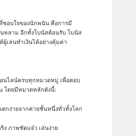
ที่ชอบใจของนักพนัน คือการมี
นหลาม อีกทั้งโบนัสต้อนรับ โบนัส
ผู้เล่นทำเงินได้อย่างคุ้มค่า
อนไลน์ครบทุกหมวดหมู่ เพื่อตอบ
น โดยมีหมวดหลักดังนี้:
ตกง่ายจากค่ายชั้นหนึ่งทั่วทั้งโลก
ง ภาพชัดแจ๋ว เล่นง่าย