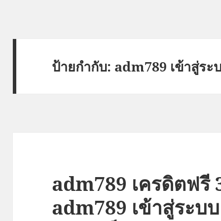
ป้ายกำกับ:
adm789 เข้าสู่ระ
adm789 เครดิตฟรี 
adm789 เข้าสู่ระบ