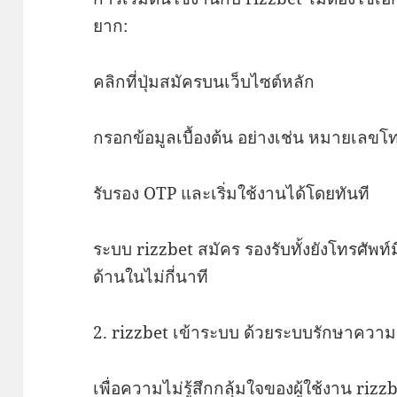
ยาก:
คลิกที่ปุ่มสมัครบนเว็บไซต์หลัก
กรอกข้อมูลเบื้องต้น อย่างเช่น หมายเลขโท
รับรอง OTP และเริ่มใช้งานได้โดยทันที
ระบบ rizzbet สมัคร รองรับทั้งยังโทรศัพท์
ด้านในไม่กี่นาที
2. rizzbet เข้าระบบ ด้วยระบบรักษาความ
เพื่อความไม่รู้สึกกลุ้มใจของผู้ใช้งาน ri