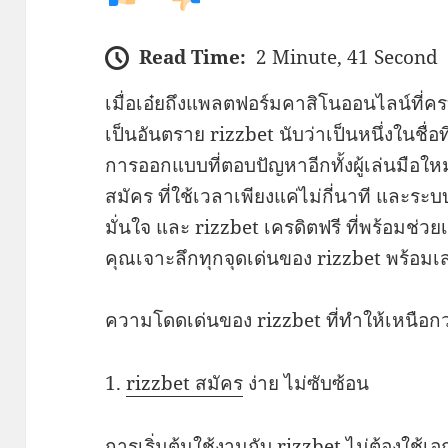
Read Time:
2 Minute, 41 Second
เมื่อเอ๋ยถึงแพลตฟอร์มคาสิโนออนไลน์ที่ครบ
เป็นอันตราย rizzbet นับว่าเป็นหนึ่งในชื่อท
การออกแบบที่ตอบปัญหาอีกทั้งผู้เล่นมือให
สมัคร ที่ใช้เวลาเพียงแค่ไม่กี่นาที และระ
มั่นใจ และ rizzbet เครดิตฟรี ที่พร้อมช่วย
คุณเจาะลึกทุกจุดเด่นของ rizzbet พร้อมเส
ความโดดเด่นของ rizzbet ที่ทำให้เหนือกว่
1.
rizzbet สมัคร
ง่าย ไม่ซับซ้อน
การเริ่มต้นใช้งานกับ rizzbet ไม่ต้องใช้เ