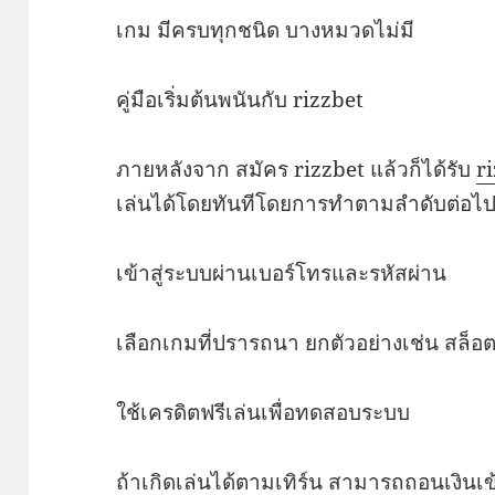
เกม มีครบทุกชนิด บางหมวดไม่มี
คู่มือเริ่มต้นพนันกับ rizzbet
ภายหลังจาก สมัคร rizzbet แล้วก็ได้รับ
r
เล่นได้โดยทันทีโดยการทำตามลำดับต่อไปน
เข้าสู่ระบบผ่านเบอร์โทรและรหัสผ่าน
เลือกเกมที่ปรารถนา ยกตัวอย่างเช่น สล็อ
ใช้เครดิตฟรีเล่นเพื่อทดสอบระบบ
ถ้าเกิดเล่นได้ตามเทิร์น สามารถถอนเงินเข