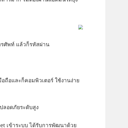
รศัพท์ แล้วก็รหัสผ่าน
มือถือและก็คอมพิวเตอร์ ใช้งานง่าย
ปลอดภัยระดับสูง
zzbet เข้าระบบ ได้รับการพัฒนาด้วย