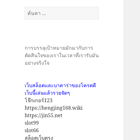
ค้นหา
สำหรับ:
การบรรลุเป้าหมายมักมากับการ
ตัดสินใจของเราในเวลาที่เรารับมัน
อย่างจริงใจ
เว็บสล็อตและบาคาร่าของโครตดี
เว็บนี้เล่นแล้วรวยจัดๆ
โจ๊กเกอร์123
https://hengjing168.wiki
https://jin55.net
slot99
slot66
สล็อตเว็บตรง