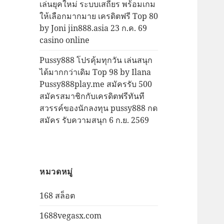
เล่นยุคใหม่ ระบบเสถียร พร้อมเกม
ให้เลือกมากมาย เครดิตฟรี Top 80
by Joni jin888.asia 23 ก.ค. 69
casino online
Pussy888 โปรคุ้มทุกวัน เล่นสนุก
ได้มากกว่าเดิม Top 98 by Ilana
Pussy888play.me สมัครรับ 500
สมัครสมาชิกกับเครดิตฟรีทันที
สวรรค์ของนักลงทุน pussy888 กด
สมัคร รับความสนุก 6 ก.ย. 2569
หมวดหมู่
168 สล็อต
1688vegasx.com