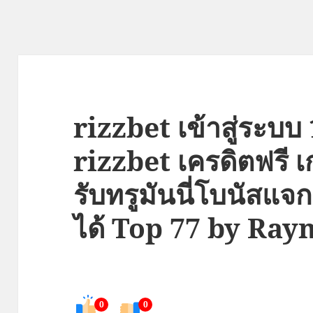
rizzbet เข้าสู่ระบบ
rizzbet เครดิตฟรี 
รับทรูมันนี่โบนัสแจกจ
ได้ Top 77 by Ra
0
0