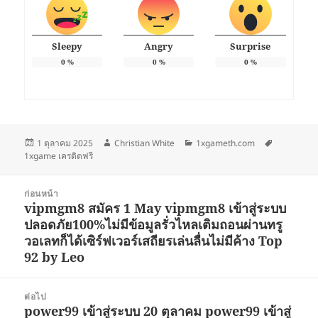
Sleepy
Angry
Surprise
0
%
0
%
0
%
เขียน
ผู้
หมวด
ป้าย
1 ตุลาคม 2025
Christian White
1xgameth.com
เมื่อ
เขียน
หมู่
กำกับ
1xgame เครดิตฟรี
แนะแนว
ก่อนหน้า
เรื่อง
vipmgm8 สมัคร 1 May vipmgm8 เข้าสู่ระบบ
เรื่อง
ปลอดภัย100%ไม่มีข้อมูลรั่วไหลเติมถอนผ่านทรู
ก่อน
วอเลทก็ได้เซิร์ฟเวอร์เสถียรเล่นลื่นไม่มีค้าง Top
หน้า:
92 by Leo
ต่อไป
power99 เข้าสู่ระบบ 20 ตุลาคม power99 เข้าสู่
เรื่อง