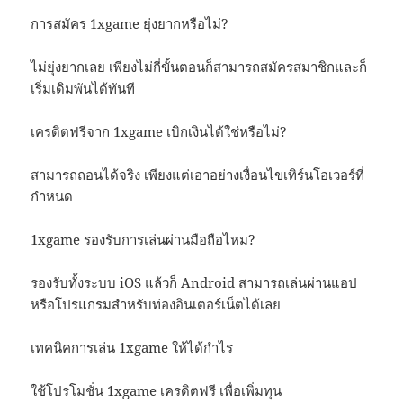
การสมัคร 1xgame ยุ่งยากหรือไม่?
ไม่ยุ่งยากเลย เพียงไม่กี่ขั้นตอนก็สามารถสมัครสมาชิกและก็
เริ่มเดิมพันได้ทันที
เครดิตฟรีจาก 1xgame เบิกเงินได้ใช่หรือไม่?
สามารถถอนได้จริง เพียงแต่เอาอย่างเงื่อนไขเทิร์นโอเวอร์ที่
กำหนด
1xgame รองรับการเล่นผ่านมือถือไหม?
รองรับทั้งระบบ iOS แล้วก็ Android สามารถเล่นผ่านแอป
หรือโปรแกรมสำหรับท่องอินเตอร์เน็ตได้เลย
เทคนิคการเล่น 1xgame ให้ได้กำไร
ใช้โปรโมชั่น 1xgame เครดิตฟรี เพื่อเพิ่มทุน