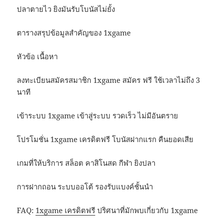
ปลาตายไว ยิงมันรับโบนัสไม่ยั้ง
ตารางสรุปข้อมูลสำคัญของ 1xgame
หัวข้อ เนื้อหา
ลงทะเบียนสมัครสมาชิก 1xgame สมัคร ฟรี ใช้เวลาไม่ถึง 3
นาที
เข้าระบบ 1xgame เข้าสู่ระบบ รวดเร็ว ไม่มีอันตราย
โปรโมชั่น 1xgame เครดิตฟรี โบนัสฝากแรก คืนยอดเสีย
เกมที่ให้บริการ สล็อต คาสิโนสด กีฬา ยิงปลา
การฝากถอน ระบบออโต้ รองรับแบงค์ชั้นนำ
FAQ:
1xgame เครดิตฟรี
ปริศนาที่มักพบเกี่ยวกับ 1xgame