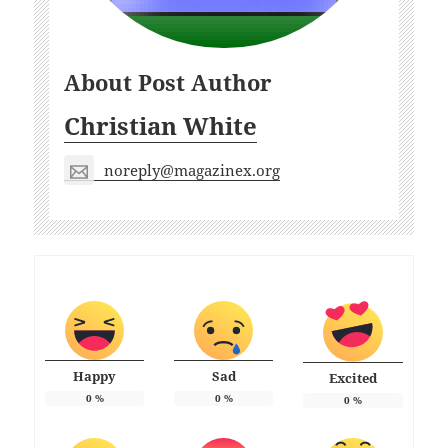
About Post Author
Christian White
noreply@magazinex.org
Happy
Sad
Excited
0
%
0
%
0
%