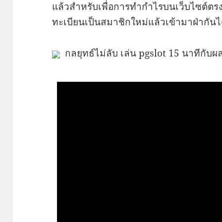
แล้วสำหรับเพื่อการทำกำไรบนเว็บไซต์ตรงไม่ผ่
ทะเบียนเป็นสมาชิกใหม่แล้วเข้ามาฝ่ากันไ
กลยุทธ์ไม่ลับ เล่น pgslot 15 นาทีก