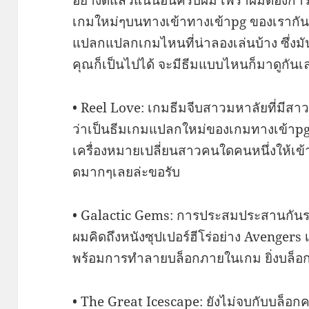
อย่างดีแล้วแน่นอนครับผม เพราผมต้องการท
เกมใหม่ๆบนทางเข้าทางเข้าpg ของเรากันส
แปลกแปลกเกมไหนที่น่าลองเล่นบ้าง ซึ่งม
คุณก็เป็นไปได้ จะมีธีมแบบไหนก็มาดูกันเ
• Reel Love: เกมธีมจีบสาวมหาลัยที่มีสา
ว่าเป็นธีมเกมแปลกใหม่ของเกมทางเข้าpgเล
เครื่องหมายเปลี่ยนสาวคนใดคนหนึ่งให้เข้าเ
ดมากๆเลยล่ะขอรับ
• Galactic Gems: การประสมประสานกันระ
ผมคิดถึงหนังซุปเปอร์ฮีโร่อย่าง Avengers
พร้อมการทำลายบล็อกภายในเกม ยิ่งบล็อก
• The Great Icescape: ยังไม่จบกับบล็อ