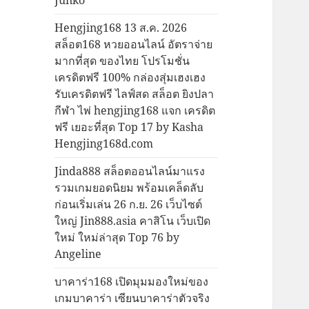
Junko
Hengjing168 13 ส.ค. 2026
สล็อต168 หวยออนไลน์ อัตราจ่าย
มากที่สุด ของไทย โปรโมชั่น
เครดิตฟรี 100% กล่องสุ่มเฮงเฮง
รับเครดิตฟรี ไลฟ์สด สล็อต ยิงปลา
กีฬา ไพ่ hengjing168 แจก เครดิต
ฟรี เยอะที่สุด Top 17 by Kasha
Hengjing168d.com
Jinda888 สล็อตออนไลน์มาแรง
รวมเกมยอดนิยม พร้อมเคล็ดลับ
ก่อนเริ่มเล่น 26 ก.ย. 26 เว็บไซต์
ใหญ่ Jin888.asia คาสิโน เว็บเปิด
ใหม่ ใหม่ล่าสุด Top 76 by
Angeline
บาคาร่า168 เปิดมุมมองใหม่ของ
เกมบาคาร่า เซียนบาคาร่าตัวจริง