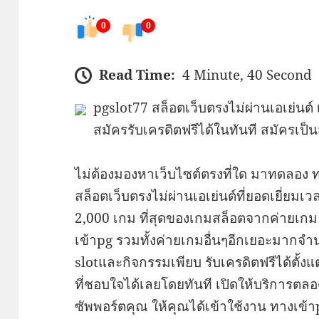
0
0
Read Time:
4 Minute, 40 Second
pgslot77 สล็อตเว็บตรงไม่ผ่านเอเย่นต์ 
สมัครรับเครดิตฟรีได้ในทันที สมัครเป็
ไม่ต้องมองหาเว็บไซต์ตรงที่ใด มาทดลอง 
สล็อตเว็บตรงไม่ผ่านเอเย่นต์ที่ยอดเยี่ยมเ
2,000 เกม ที่สุดของเกมสล็อตจากค่ายเกมล
เข้าpg รวมทั้งค่ายเกมอื่นๆอีกเยอะมาก
slotและกิจกรรมเพียบ รับเครดิตฟรีได้ตั้
ที่ชอบใจได้เลยโดยทันที เปิดให้บริการต
ซัพพอร์ตคุณ ให้คุณได้เข้าใช้งาน ทางเข้