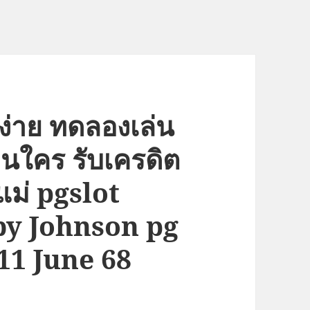
่าย ทดลองเล่น
อนใคร รับเครดิต
บแม่ pgslot
by Johnson pg
 11 June 68