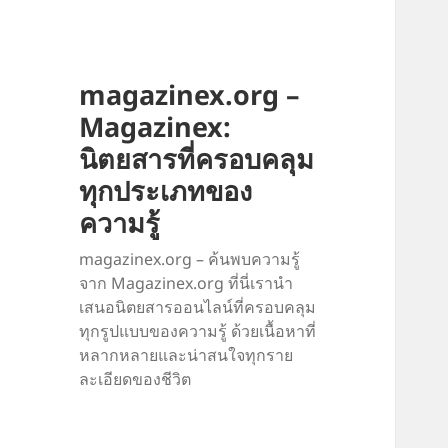
magazinex.org –
Magazinex:
นิตยสารที่ครอบคลุม
ทุกประเภทของ
ความรู้
magazinex.org – ค้นพบความรู้
จาก Magazinex.org ที่นี่เรานำ
เสนอนิตยสารออนไลน์ที่ครอบคลุม
ทุกรูปแบบของความรู้ ด้วยเนื้อหาที่
หลากหลายและน่าสนใจทุกราย
ละเอียดของชีวิต