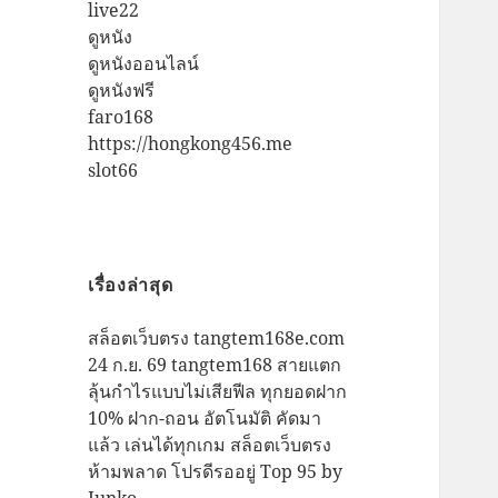
live22
ดูหนัง
ดูหนังออนไลน์
ดูหนังฟรี
faro168
https://hongkong456.me
slot66
เรื่องล่าสุด
สล็อตเว็บตรง tangtem168e.com
24 ก.ย. 69 tangtem168 สายแตก
ลุ้นกำไรแบบไม่เสียฟีล ทุกยอดฝาก
10% ฝาก-ถอน อัตโนมัติ คัดมา
แล้ว เล่นได้ทุกเกม สล็อตเว็บตรง
ห้ามพลาด โปรดีรออยู่ Top 95 by