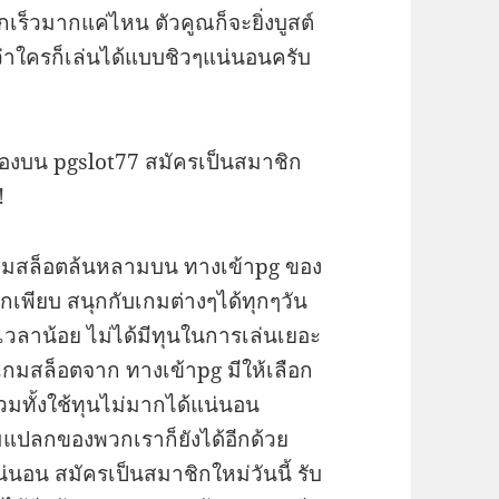
กเร็วมากแค่ไหน ตัวคูณก็จะยิ่งบูสต์
ว่าใครก็เล่นได้แบบชิวๆแน่นอนครับ
กองบน pgslot77 สมัครเป็นสมาชิก
!
เกมสล็อตล้นหลามบน ทางเข้าpg ของ
กเพียบ สนุกกับเกมต่างๆได้ทุกๆวัน
ีเวลาน้อย ไม่ได้มีทุนในการเล่นเยอะ
 เกมสล็อตจาก ทางเข้าpg มีให้เลือก
ั้งใช้ทุนไม่มากได้แน่นอน
แปลกของพวกเราก็ยังได้อีกด้วย
่นอน สมัครเป็นสมาชิกใหม่วันนี้ รับ