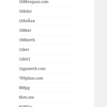
1688vegasx.com
168slot
168สล็อต
188bet
188betth
1xbet
1xbit1
1xgameth.com
789pluss.com
888pg
8lots.me
918Kiss