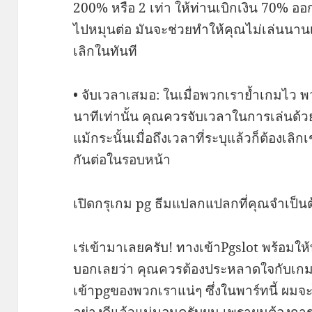
200% หรือ 2 เท่า ให้ท่านเบิกเงิน 70% ออ
ไปหมุนต่อ มันจะช่วยทำให้คุณไม่เล่นนานเหล
เลิกในทันที
• จับเวลาเสมอ: ในเมื่อพวกเราย้ำเกมไว พว
นาทีเท่านั้น คุณควรจับเวลาในการเล่นด้ว
แม้กระนั้นเมื่อถึงเวลาที่ระบุแล้วก็ต้องเลิ
กันต่อในรอบหน้า
เปิดกรุเกม pg ธีมแปลกแปลกที่คุณจำเป็
เร่เข้ามาเลยครับ! ทางเข้าPgslot พร้อมให
บอกเลยว่า คุณควรต้องประหลาดใจกับเก
เข้าpgของพวกเราแน่ๆ ซึ่งในพาร์ทนี้ ผมจะไ