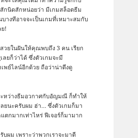
ี่จะให้คุณได้มาทำความรู้จักกับ
ักนิดสักหน่อยว่า มีเกมสล็อตธีม
ันบางทีอาจจะเป็นเกมที่เหมาะสมกับ
ลย!
วสวยในฝันให้คุณพบถึง 3 คน เรียก
ยก็ว่าได้ ซึ่งตัวเกมจะมี
พย์ไลน์อีกด้วย ถือว่าน่าดึงดู
หว่างธีมอวกาศกับอัญมณี ก็ทำให้
 เลยนะครับผม ฮ่า… ซึ่งตัวเกมก็มา
แตกมากเท่าไหร่ ฟีเจอร์ก็มามาก
กครับผม เพราะว่าพวกเราจะมาตี